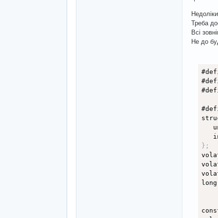
Недоліки
Треба до
Всі зовні
Не до бу
#def
#def
#def
#def
stru
   u
   i
}
;
vola
vola
vola
long
cons