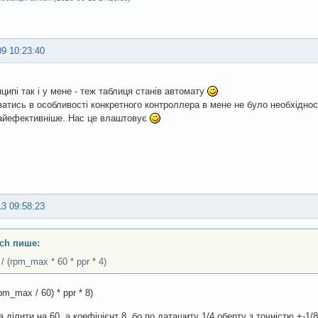
09 10:23:40
нципі так і у мене - теж таблиця станів автомату
атись в особливості конкретного контроллера в мене не було необхіднос
айефективніше. Нас це влаштовує
13 09:58:23
ch пише:
 / (rpm_max * 60 * ppr * 4)
rpm_max / 60) * ppr * 8)
а ділити на 60, а коефіцієнт 8, бо по даташиту 1/4 оберту з точністю +-1/8