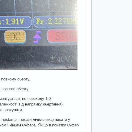
1 повному оберту.
 повного оберту.
ментується, по переходу 1-0 -
алежності від напрямку обертання).
ба врахувати.
imestamp і покази лічильника) писати у
тком і кінцем буфера. Якщо в початку буфері