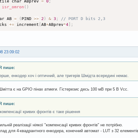
tile char ABprev 
=
0
;
 
isr_omron
(
)
ar AB 
=
(
PIND 
>
>
2
)
&
3
;
// PORT D bits 2,3
cks 
+
=
 increment
[
AB
+
ABprev
*
4
]
;
signed long now 
=
micros
(
)
;
(
measures
[
measures_head
]
.
ticks 
==
 ticks 

||
 measures
[
(
measures_head
-1
)
%
 COUNT_OF_MEASURES
]
.
ticks 
08 23:09:02
||
 measures
[
(
measures_head
-2
)
%
 COUNT_OF_MEASURES
]
.
ticks 
||
 measures
[
(
measures_head
-3
)
%
 COUNT_OF_MEASURES
]
.
ticks 
R пише:
asures
[
measures_head
]
.
ts 
=
 now
;
ерше, енкодер хоч і оптичний, але тригерів Шмідта всередині немає.
asures
[
measures_head
]
.
ticks 
=
 ticks
;
else
{
Шмітта є на GPIO пінах атмеги. Гістерезис десь 100 мВ при 5 В Vcc.
asures_head 
=
(
measures_head
+
1
)
%
 COUNT_OF_MEASURES
;
asures
[
measures_head
]
.
ts 
=
 now
;
R пише:
asures
[
measures_head
]
.
ticks 
=
 ticks
;
компенсації кривих фронтів є таке рішення
asures_tail 
=
(
measures_head
+
1
)
%
 COUNT_OF_MEASURES
;
ильній реалізації ніякої "компенсації кривих фронтів" не потрібно.
prev 
=
 AB
;
лад для 4-квадрантного енкодера, конечний автомат - LUT з 32 елементі