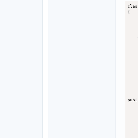
clas
int 
{
{
    
  in
  un
    
  in
  in
    
  in
    
no
    
  t 
    
  he
    
if
    
{
    
    
    
    
publ
    
    
}
;
    
;
in
    