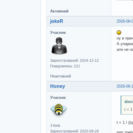
Активний
jokeR
2026-06-
Учасник
ну в при
А упарюв
але не н
Зареєстрований: 2024-12-12
Повідомлень: 221
Неактивний
Honey
2026-06-
Учасник
dimi
t = 1
t = 1 / ((
З Київ
Зареєстрований: 2020-09-26
rpm треб