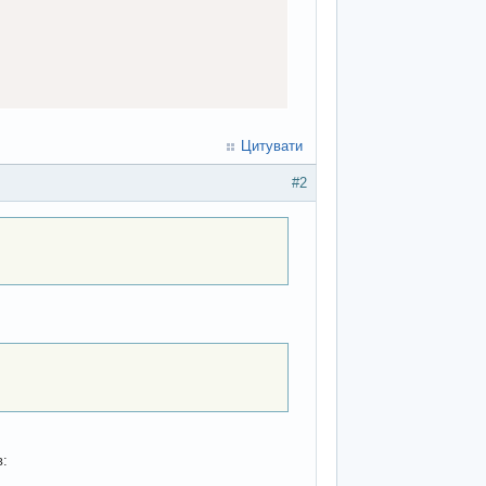
Цитувати
==
 ticks

#2
==
 ticks

==
 ticks
)
// bounce
в: