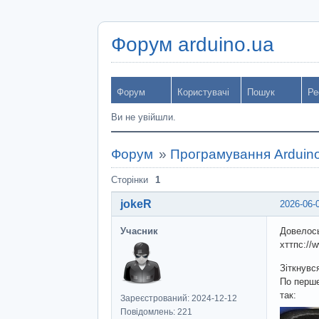
Форум arduino.ua
Форум
Користувачі
Пошук
Ре
Ви не увійшли.
Форум
»
Програмування Arduin
Сторінки
1
jokeR
2026-06-
Учасник
Довелось
хттпс://
Зіткнувс
По перше
так:
Зареєстрований: 2024-12-12
Повідомлень: 221