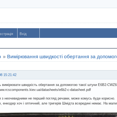
єстрація
Вхід
o
»
Вимірювання швидкості обертання за допомог
08 15:21:42
 вимірювати швидкість обертання за допомогою такої штуки E6B2-CWZ
www.rcscomponents.kiev.ua/datasheets/e6b2-c-datasheet.pdf
я з неочевидними не перший погляд речами, може комусь буде корисно.
, енкодер хоч і оптичний, але тригерів Шмідта всередині немає. На ма