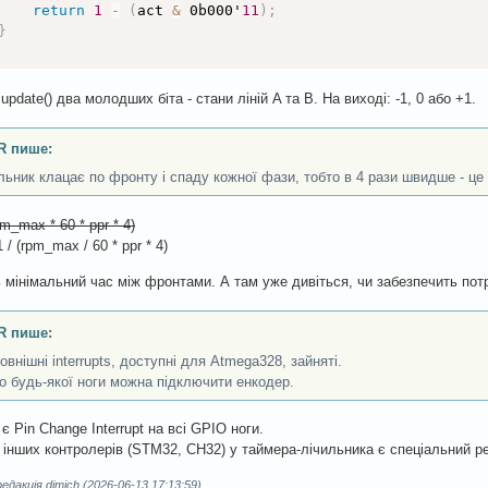
{
return
1
-
(
act 
&
 0b000'
11
)
;
    res 
=
0
;
}
}
else
{
update() два молодших біта - стани ліній A та B. На виході: -1, 0 або +1.
    res 
=
60
*
1000000
*
 d_cont 
/
 dt 
/
 OMRON_PULSES_2_RO
}
;
turn
 res
;
R пише:
льник клацає по фронту і спаду кожної фази, тобто в 4 рази швидше - це
 
setup
(
)
{
rpm_max * 60 * ppr * 4)
nMode
(
OMRON_PIN_A
,
 INPUT_PULLUP
)
;
1 / (rpm_max / 60 * ppr * 4)
nMode
(
OMRON_PIN_B
,
 INPUT_PULLUP
)
;
prev 
=
(
PIND 
>
>
2
)
&
3
;
// PORT D bits 2,3
 мінімальний час між фронтами. А там уже дивіться, чи забезпечить потрі
t _interrupt 
=
digitalPinToInterrupt
(
OMRON_PIN_A
)
;
tachInterrupt
(
_interrupt
,
 isr_omron
,
 CHANGE
)
;
R пише:
rial
.
print
(
F
(
"Use interrupt A "
)
)
;
 Serial
.
println
(
_inter
nterrupt 
=
digitalPinToInterrupt
(
OMRON_PIN_B
)
;
зовнішні interrupts, доступні для Atmega328, зайняті.
tachInterrupt
(
_interrupt
,
 isr_omron
,
 CHANGE
)
;
о будь-якої ноги можна підключити енкодер.
є Pin Change Interrupt на всі GPIO ноги.
 інших контролерів (STM32, CH32) у таймера-лічильника є спеціальний 
дакція dimich (2026-06-13 17:13:59)