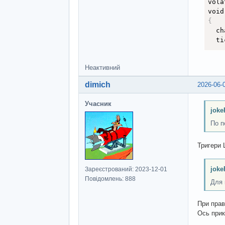
vola
void
{
  ch
  ti
  un
Неактивний
if
dimich
2026-06-
Учасник
{
joke
  me
По п
  me
}
Тригери 
  me
  me
joke
Зареєстрований: 2023-12-01
  me
Повідомлень: 888
Для 
  me
}
;
При прав
  AB
Ось прик
}