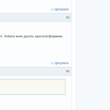
Цитувати
#3
ті. Arduino воно досить кросплатформене,
Цитувати
#4