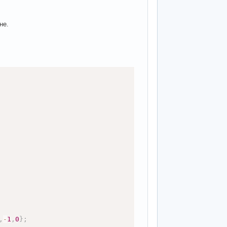
не.
,
-
1
,
0
}
;