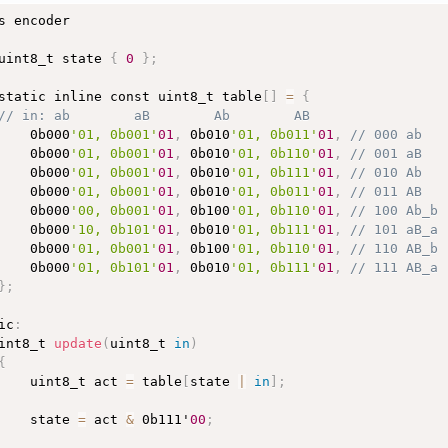
s 
encoder
calc_rpm
(
)
//оберти за хвилину
uint8_t state 
{
0
}
;
t res 
=
0
;
signed long dt
;
static inline const uint8_t table
[
]
=
{
t d_cont
;
// in: ab        aB        Ab        AB
t head
,
 tail
;
    0b000
'01, 0b001'
01
,
 0b010
'01, 0b011'
01
,
// 000 ab
t t
;
    0b000
'01, 0b001'
01
,
 0b010
'01, 0b110'
01
,
// 001 aB
Interrupts
(
)
;
    0b000
'01, 0b001'
01
,
 0b010
'01, 0b111'
01
,
// 010 Ab
=
 ticks
;
    0b000
'01, 0b001'
01
,
 0b010
'01, 0b011'
01
,
// 011 AB
ad 
=
 measures_head
;
 tail 
=
 measures_tail
;
    0b000
'00, 0b001'
01
,
 0b100
'01, 0b110'
01
,
// 100 Ab_b
(
measures_head 
!=
 measures_tail
)
    0b000
'10, 0b101'
01
,
 0b010
'01, 0b111'
01
,
// 101 aB_a
    0b000
'01, 0b001'
01
,
 0b100
'01, 0b110'
01
,
// 110 AB_b
dt 
=
 measures
[
measures_head
]
.
ts 
-
 measures
[
measures_tail
    0b000
'01, 0b101'
01
,
 0b010
'01, 0b111'
01
,
// 111 AB_a
d_cont 
=
abs
(
measures
[
measures_head
]
.
ticks 
-
 measures
[
me
}
;
if
(
micros
(
)
>
 measures
[
measures_head
]
.
ts 
+
 dt
)
{
ic
:
  dt 
=
micros
(
)
-
 measures
[
measures_tail
]
.
ts
;
int8_t 
update
(
uint8_t 
in
)
}
;
{
    uint8_t act 
=
 table
[
state 
|
in
]
;
terrupts
(
)
;
    state 
=
 act 
&
 0b111'
00
;
if
(
dt 
==
0
)