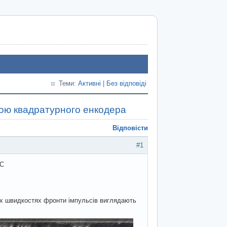
Теми:
Активні
|
Без відповіді
ою квадратурного енкодера
Відповісти
#1
6C
лих швидкостях фронти імпульсів виглядають