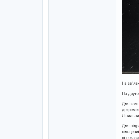
І в зв"я
По друге
Для комп
декремен
Лічильни
Для підр
кільцеви
ці показ