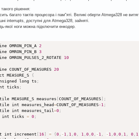
 такого рішення:
сить багато тактів процесора і пам"яті. Великі оберти Atmega328 не витяг
шні interrupts, доступні для Atmega328, зайняті.
дь-якої ноги можна підключити енкодер.
ine OMRON_PIN_A 
2
ine OMRON_PIN_B 
3
ine OMRON_PULSES_2_ROTATE 
10
ine COUNT_OF_MEASURES 
20
ct MEASURE_S 
{
nsigned long ts
;
nt ticks
;
tile MEASURE_S measures
[
COUNT_OF_MEASURES
]
;
tile int measures_head
=
COUNT_OF_MEASURES
-1
;
tile int measures_tail
=
0
;
 int ticks 
=
0
;
t int increment
[
16
]
=
{
0
,
-
1
,
1
,
0
,
1
,
0
,
0
,
-
1
,
-
1
,
0
,
0
,
1
,
0
,
1