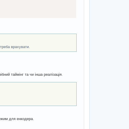
TATE 
/
4
;
 треба врахувати.
бний таймінг та чи інша реалізація.
rupt
)
;
режим для енкодера.