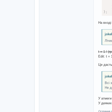
    
}
;
На вході 
    
re
joke
}
Лічи
void
t = 1 / (
pi
Edit: t = 
pi
  AB
Це дасть
  in
at
joke
  Se
  _i
Всі 
at
Не д
}
У атмеги 
У деяких
Остання ре