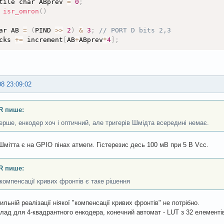
tile char ABprev 
=
0
;
 
isr_omron
(
)
ar AB 
=
(
PIND 
>
>
2
)
&
3
;
// PORT D bits 2,3
cks 
+
=
 increment
[
AB
+
ABprev
*
4
]
;
signed long now 
=
micros
(
)
;
(
measures
[
measures_head
]
.
ticks 
==
 ticks 

||
 measures
[
(
measures_head
-1
)
%
 COUNT_OF_MEASURES
]
.
ticks 
08 23:09:02
||
 measures
[
(
measures_head
-2
)
%
 COUNT_OF_MEASURES
]
.
ticks 
||
 measures
[
(
measures_head
-3
)
%
 COUNT_OF_MEASURES
]
.
ticks 
R пише:
asures
[
measures_head
]
.
ts 
=
 now
;
ерше, енкодер хоч і оптичний, але тригерів Шмідта всередині немає.
asures
[
measures_head
]
.
ticks 
=
 ticks
;
else
{
Шмітта є на GPIO пінах атмеги. Гістерезис десь 100 мВ при 5 В Vcc.
asures_head 
=
(
measures_head
+
1
)
%
 COUNT_OF_MEASURES
;
asures
[
measures_head
]
.
ts 
=
 now
;
R пише:
asures
[
measures_head
]
.
ticks 
=
 ticks
;
компенсації кривих фронтів є таке рішення
asures_tail 
=
(
measures_head
+
1
)
%
 COUNT_OF_MEASURES
;
ильній реалізації ніякої "компенсації кривих фронтів" не потрібно.
prev 
=
 AB
;
лад для 4-квадрантного енкодера, конечний автомат - LUT з 32 елементі