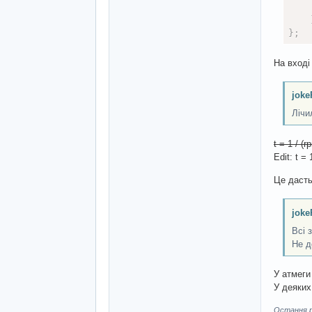
    
}
;
На вході 
    
re
joke
}
Лічи
void
t = 1 / (
pi
Edit: t = 
pi
  AB
Це дасть
  in
at
joke
  Se
  _i
Всі 
at
Не д
}
У атмеги 
У деяких
Остання ре