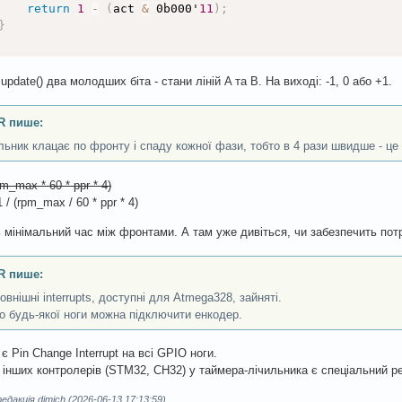
{
return
1
-
(
act 
&
 0b000'
11
)
;
    res 
=
0
;
}
}
else
{
update() два молодших біта - стани ліній A та B. На виході: -1, 0 або +1.
    res 
=
60
*
1000000
*
 d_cont 
/
 dt 
/
 OMRON_PULSES_2_RO
}
;
turn
 res
;
R пише:
льник клацає по фронту і спаду кожної фази, тобто в 4 рази швидше - це
 
setup
(
)
{
rpm_max * 60 * ppr * 4)
nMode
(
OMRON_PIN_A
,
 INPUT_PULLUP
)
;
1 / (rpm_max / 60 * ppr * 4)
nMode
(
OMRON_PIN_B
,
 INPUT_PULLUP
)
;
prev 
=
(
PIND 
>
>
2
)
&
3
;
// PORT D bits 2,3
 мінімальний час між фронтами. А там уже дивіться, чи забезпечить потрі
t _interrupt 
=
digitalPinToInterrupt
(
OMRON_PIN_A
)
;
tachInterrupt
(
_interrupt
,
 isr_omron
,
 CHANGE
)
;
R пише:
rial
.
print
(
F
(
"Use interrupt A "
)
)
;
 Serial
.
println
(
_inter
nterrupt 
=
digitalPinToInterrupt
(
OMRON_PIN_B
)
;
зовнішні interrupts, доступні для Atmega328, зайняті.
tachInterrupt
(
_interrupt
,
 isr_omron
,
 CHANGE
)
;
о будь-якої ноги можна підключити енкодер.
є Pin Change Interrupt на всі GPIO ноги.
 інших контролерів (STM32, CH32) у таймера-лічильника є спеціальний 
дакція dimich (2026-06-13 17:13:59)