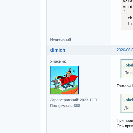
vola
void
{
  ch
  ti
  un
Неактивний
if
dimich
2026-06-
Учасник
{
joke
  me
По п
  me
}
Тригери 
  me
  me
joke
Зареєстрований: 2023-12-01
  me
Повідомлень: 888
Для 
  me
}
;
При прав
  AB
Ось прик
}