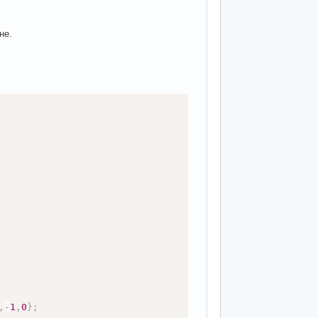
не.
,
-
1
,
0
}
;