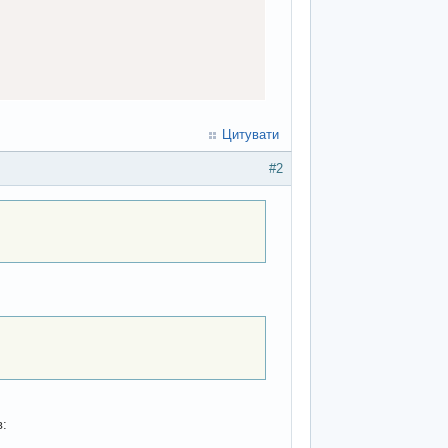
Цитувати
==
 ticks

#2
==
 ticks

==
 ticks
)
// bounce
в: