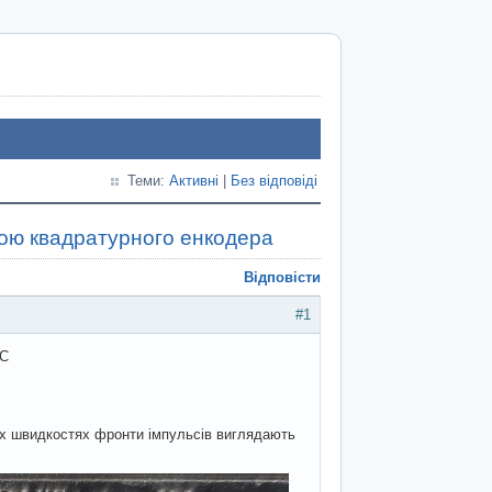
Теми:
Активні
|
Без відповіді
ою квадратурного енкодера
Відповісти
#1
6C
лих швидкостях фронти імпульсів виглядають