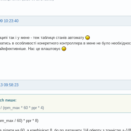
09 10:23:40
нципі так і у мене - теж таблиця станів автомату
атись в особливості конкретного контроллера в мене не було необхіднос
айефективніше. Нас це влаштовує
13 09:58:23
ch пише:
 / (rpm_max * 60 * ppr * 4)
rpm_max / 60) * ppr * 8)
а ділити на 60, а коефіцієнт 8, бо по даташиту 1/4 оберту з точністю +-1/8