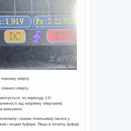
1 повному оберту.
 повного оберту.
ментується, по переходу 1-0 -
алежності від напрямку обертання).
ба врахувати.
imestamp і покази лічильника) писати у
тком і кінцем буфера. Якщо в початку буфері