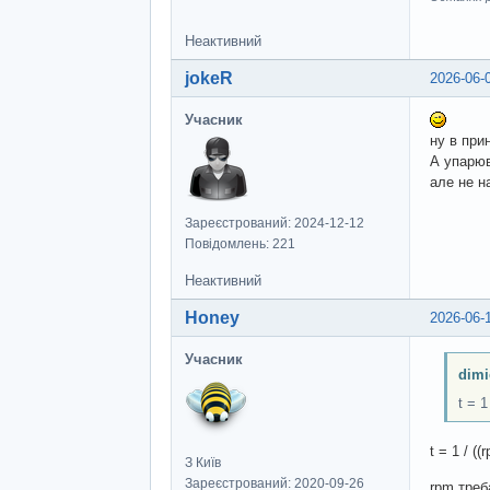
Неактивний
jokeR
2026-06-
Учасник
ну в при
А упарюв
але не н
Зареєстрований: 2024-12-12
Повідомлень: 221
Неактивний
Honey
2026-06-
Учасник
dimi
t = 1
t = 1 / ((
З Київ
Зареєстрований: 2020-09-26
rpm треб