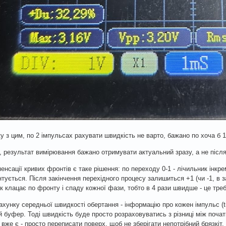
зку з цим, по 2 імпульсах рахувати швидкість не варто, бажано по хоча б 
, результат вимірювання бажано отримувати актуальний зразу, а не після
енсації кривих фронтів є таке рішення: по переходу 0-1 - лічильник інкре
тується. Після закінчення перехідного процесу залишиться +1 (чи -1, в з
к клацає по фронту і спаду кожної фази, тобто в 4 рази швидше - це тре
ахунку середньої швидкості обертання - інформацію про кожен імпульс (t
й буфер. Тоді швидкість буде просто розраховуватись з різниці між поча
и вже є - просто переписати поверх, щоб не зберігати непотрібний брязкіт.