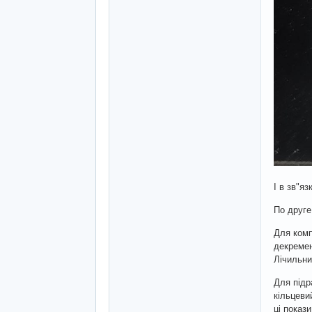
І в зв"я
По друге
Для комп
декремен
Лічильни
Для підр
кільцеви
ці показ