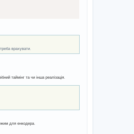
TATE 
/
4
;
 треба врахувати.
бний таймінг та чи інша реалізація.
rupt
)
;
режим для енкодера.