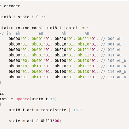
s 
encoder
calc_rpm
(
)
//оберти за хвилину
uint8_t state 
{
0
}
;
t res 
=
0
;
signed long dt
;
static inline const uint8_t table
[
]
=
{
t d_cont
;
// in: ab        aB        Ab        AB
t head
,
 tail
;
    0b000
'01, 0b001'
01
,
 0b010
'01, 0b011'
01
,
// 000 ab
t t
;
    0b000
'01, 0b001'
01
,
 0b010
'01, 0b110'
01
,
// 001 aB
Interrupts
(
)
;
    0b000
'01, 0b001'
01
,
 0b010
'01, 0b111'
01
,
// 010 Ab
=
 ticks
;
    0b000
'01, 0b001'
01
,
 0b010
'01, 0b011'
01
,
// 011 AB
ad 
=
 measures_head
;
 tail 
=
 measures_tail
;
    0b000
'00, 0b001'
01
,
 0b100
'01, 0b110'
01
,
// 100 Ab_b
(
measures_head 
!=
 measures_tail
)
    0b000
'10, 0b101'
01
,
 0b010
'01, 0b111'
01
,
// 101 aB_a
    0b000
'01, 0b001'
01
,
 0b100
'01, 0b110'
01
,
// 110 AB_b
dt 
=
 measures
[
measures_head
]
.
ts 
-
 measures
[
measures_tail
    0b000
'01, 0b101'
01
,
 0b010
'01, 0b111'
01
,
// 111 AB_a
d_cont 
=
abs
(
measures
[
measures_head
]
.
ticks 
-
 measures
[
me
}
;
if
(
micros
(
)
>
 measures
[
measures_head
]
.
ts 
+
 dt
)
{
ic
:
  dt 
=
micros
(
)
-
 measures
[
measures_tail
]
.
ts
;
int8_t 
update
(
uint8_t 
in
)
}
;
{
    uint8_t act 
=
 table
[
state 
|
in
]
;
terrupts
(
)
;
    state 
=
 act 
&
 0b111'
00
;
if
(
dt 
==
0
)