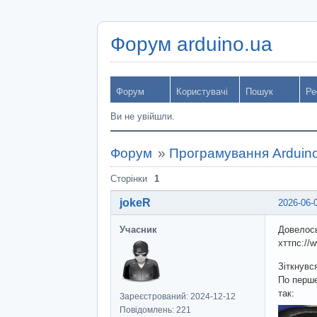
Форум arduino.ua
Форум
Користувачі
Пошук
Ре
Ви не увійшли.
Форум
»
Програмування Arduin
Сторінки
1
jokeR
2026-06-
Учасник
Довелось
хттпс://
Зіткнувс
По перше
так:
Зареєстрований: 2024-12-12
Повідомлень: 221