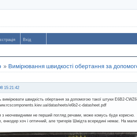
єстрація
Вхід
o
»
Вимірювання швидкості обертання за допомог
08 15:21:42
 вимірювати швидкість обертання за допомогою такої штуки E6B2-CWZ
www.rcscomponents.kiev.ua/datasheets/e6b2-c-datasheet.pdf
я з неочевидними не перший погляд речами, може комусь буде корисно.
, енкодер хоч і оптичний, але тригерів Шмідта всередині немає. На ма