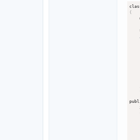
clas
int 
{
{
    
  in
  un
    
  in
  in
    
  in
    
no
    
  t 
    
  he
    
if
    
{
    
    
    
    
publ
    
    
}
;
    
;
in
    