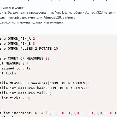
 такого рішення:
сить багато тактів процесора і пам"яті. Великі оберти Atmega328 не витяг
шні interrupts, доступні для Atmega328, зайняті.
дь-якої ноги можна підключити енкодер.
ine OMRON_PIN_A 
2
ine OMRON_PIN_B 
3
ine OMRON_PULSES_2_ROTATE 
10
ine COUNT_OF_MEASURES 
20
ct MEASURE_S 
{
nsigned long ts
;
nt ticks
;
tile MEASURE_S measures
[
COUNT_OF_MEASURES
]
;
tile int measures_head
=
COUNT_OF_MEASURES
-1
;
tile int measures_tail
=
0
;
 int ticks 
=
0
;
t int increment
[
16
]
=
{
0
,
-
1
,
1
,
0
,
1
,
0
,
0
,
-
1
,
-
1
,
0
,
0
,
1
,
0
,
1