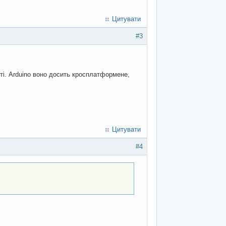
Цитувати
#3
ті. Arduino воно досить кросплатформене,
Цитувати
#4