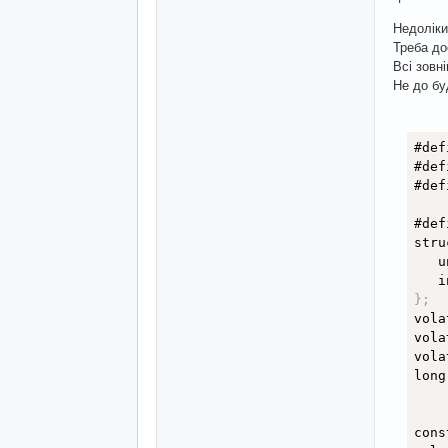
Недоліки
Треба до
Всі зовні
Не до бу
#def
#def
#def
#def
stru
   u
   i
}
;
vola
vola
vola
long
cons