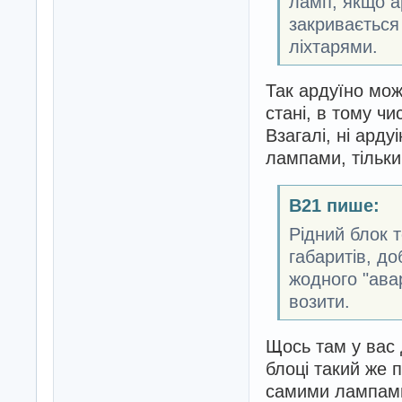
ламп, якщо а
закривається 
ліхтарями.
Так ардуїно мож
стані, в тому ч
Взагалі, ні арду
лампами, тільки
B21 пише:
Рідний блок т
габаритів, д
жодного "авар
возити.
Щось там у вас 
блоці такий же п
самими лампами.