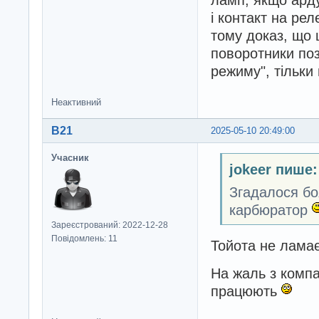
ламп, якщо арду
і контакт на ре
тому доказ, що щ
поворотники поз
режиму", тільки
Неактивний
B21
2025-05-10 20:49:00
Учасник
jokeer пише:
Згадалося бо
карбюратор
Зареєстрований: 2022-12-28
Повідомлень: 11
Тойота не лама
На жаль з комп
працюють