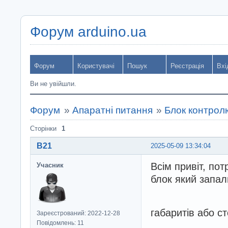
Форум arduino.ua
Форум
Користувачі
Пошук
Реєстрація
Вхі
Ви не увійшли.
Форум
»
Апаратні питання
»
Блок контролю
Сторінки
1
B21
2025-05-09 13:34:04
Всім привіт, по
Учасник
блок який запа
габаритів або с
Зареєстрований: 2022-12-28
Повідомлень: 11