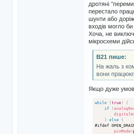
дротяні "переми
перестало працю
шунти або доріж
входів могло би 
Хоча, не виключ
мікросхеми дій
B21 пише:
На жаль з ко
вони працюю
Якщо дуже умовн
while
(
true
)
{
if
(
analogRe
digitalW
}
else
{
#ifdef OPEN_DRAIN
pinMode
(