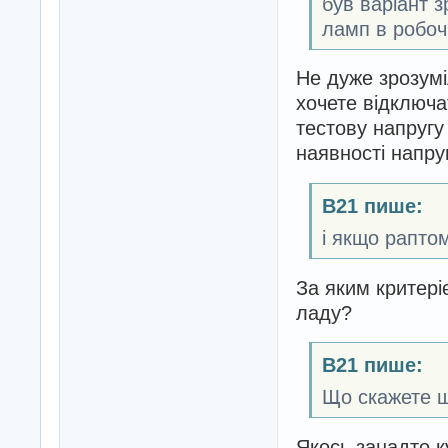
був варіант з
ламп в робоч
Не дуже зрозумі
хочете відключа
тестову напругу
наявності напру
B21 пише:
і якщо рапто
За яким критері
ладу?
B21 пише:
Що скажете що
Якось занадто к