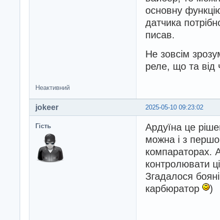
основну функцію
датчика потрібн
писав.
Не зовсім зрозум
реле, що та від
Неактивний
jokeer
2025-05-10 09:23:02
Ардуїна це ріше
Гість
можна і з першо
компараторах. А
контролювати ці
Згадалося бояні
карбюратор
)