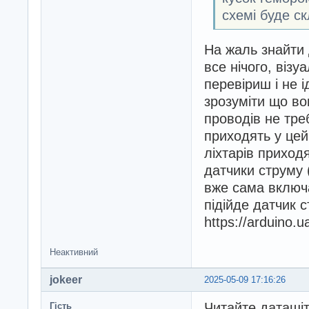
схемі буде с
На жаль знайти
все нічого, візу
перевіриш і не і
зрозуміти що во
проводів не треб
приходять у цей 
ліхтарів приход
датчики струму 
вже сама включа
підійде датчик 
https://arduino.
Неактивний
jokeer
2025-05-09 17:16:26
Читайте даташіт
Гість