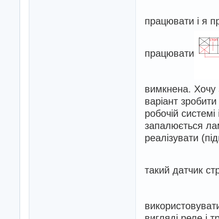
працювати і я п
працювати
вимкнена. Хочу 
варіант зробити
робочій системі 
запалюється лам
реалізувати (пі
такий датчик с
використовувати
вигляді реле і 