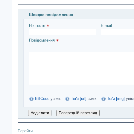
Швидке повідомлення
Введіть повідомлення і натисніть Надіслати
Нік гостя 
E-mail
Повідомлення 
BBCode
увімк.
Теґи [url]
вимк.
Теґи [img]
увім
Перейти