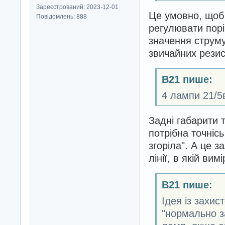
Зареєстрований: 2023-12-01
Це умовно, щоб
Повідомлень: 888
регулювати порі
значення струму
звичайних резис
B21 пише:
4 лампи 21/5в
Задні габарити 
потрібна точніс
згоріла". А це з
лінії, в якій ви
B21 пише:
Ідея із захис
"нормально з