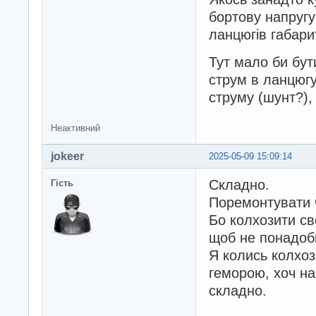
бортову напругу
ланцюгів габарит
Тут мало би бут
струм в ланцюг
струму (шунт?),
Неактивний
jokeer
2025-05-09 15:09:14
Складно.
Гість
Поремонтувати 
Бо колхозити св
щоб не понадоби
Я колись колхоз
геморою, хоч на 
складно.