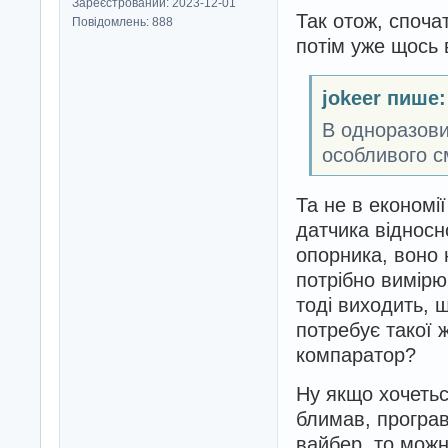
Зареєстрований: 2023-12-01
Так отож, споча
Повідомлень: 888
потім уже щось 
jokeer пише:
В одноразови
особливого с
Та не в економі
датчика відносн
опорника, воно
потрібно вимірю
тоді виходить, 
потребує такої ж
компаратор?
Ну якщо хочетьс
блимав, програв
вайбер, то можн