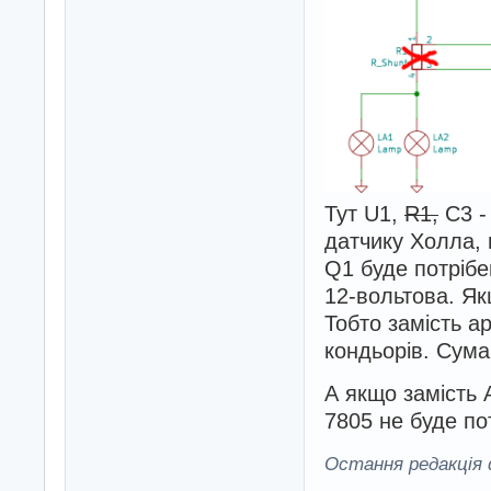
Тут U1,
R1,
C3 -
датчику Холла, 
Q1 буде потрібе
12-вольтова. Якщ
Тобто замість ар
кондьорів. Сума
А якщо замість
7805 не буде по
Остання редакція d