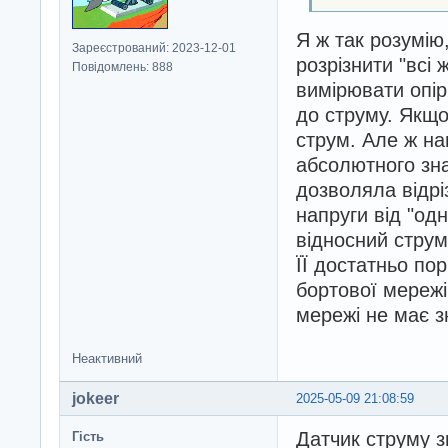
Я ж так розумію
Зареєстрований: 2023-12-01
розрізнити "всі 
Повідомлень: 888
вимірювати опір
до струму. Якщо
струм. Але ж на
абсолютного зна
дозволяла відрі
напруги від "од
відносний струм.
ЇЇ достатньо по
бортової мережі
мережі не має з
Неактивний
jokeer
2025-05-09 21:08:59
Датчик струму з
Гість