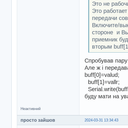
Это не рабоч
Это работает
передачи сов
Включите/вы
стороне и Вы
приемник буд
вторым buff[1
Спробував пару 
Але ж і передав
buff[0]=valud;
buff[1]=vallr;
Serial.write(buff
буду мати на ува
Неактивний
просто зайшов
2024-03-31 13:34:43