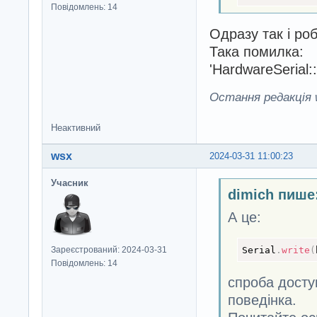
Повідомлень: 14
Одразу так і роб
Така помилка: Co
'HardwareSerial::r
Остання редакція w
Неактивний
wsx
2024-03-31 11:00:23
Учасник
dimich пише
А це:
Serial
.
write
(
Зареєстрований: 2024-03-31
Повідомлень: 14
спроба досту
поведінка.