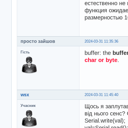
естественно не 
функция ожидает
размерностью 1
просто зайшов
2024-03-31 11:35:36
buffer: the
buffe
Гість
char or byte
.
wsx
2024-03-31 11:45:40
Щось я заплутавс
Учасник
від нього сенс?
Serial.write(val);
val=Serial.read()