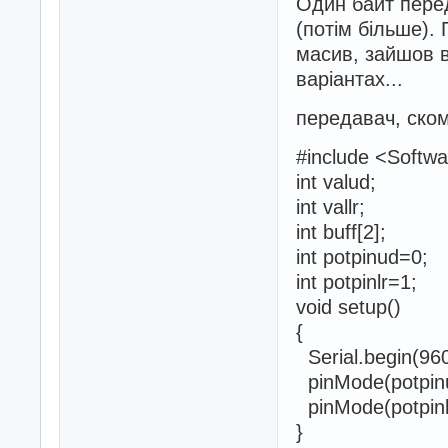
Один байт перед
(потім більше).
масив, зайшов в
варіантах...
передавач, скомп
#include <Softwa
int valud;
int vallr;
int buff[2];
int potpinud=0;
int potpinlr=1;
void setup()
{
Serial.begin(96
pinMode(potpin
pinMode(potpinl
}