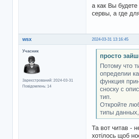
а как Вы будете
сервы, а где дл
wsx
2024-03-31 13:16:45
Учасник
просто зайш
Потому что т
определии как
функция прин
Зареєстрований: 2024-03-31
Повідомлень: 14
сноску с опи
тип.
Откройте люб
типы данных, 
Та вот читав - н
хотілось щоб но