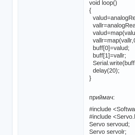
void loop()
{
valud=analogRea
vallr=analogRead
valud=map(valud
vallr=map(vallr,
buff[0]=valud;
buff[1]=vallr;
Serial.write(buff
delay(20);
}
приймач:
#include <Softwa
#include <Servo
Servo servoud;
Servo servolr;