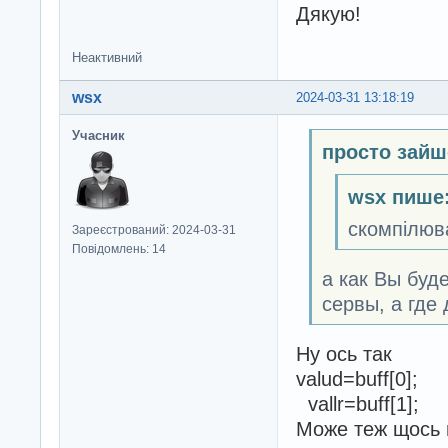
Дякую!
Неактивний
wsx
2024-03-31 13:18:19
Учасник
просто зайш
wsx пише
скомпілюва
Зареєстрований: 2024-03-31
Повідомлень: 14
а как Вы буд
сервы, а где
Ну ось так
valud=buff[0];
vallr=buff[1];
Може теж щось 