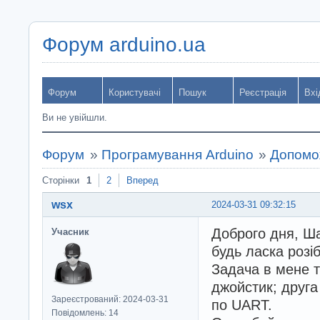
Форум arduino.ua
Форум
Користувачі
Пошук
Реєстрація
Вхі
Ви не увійшли.
Форум
»
Програмування Arduino
»
Допомож
Сторінки
1
2
Вперед
wsx
2024-03-31 09:32:15
Доброго дня, Ша
Учасник
будь ласка розі
Задача в мене т
джойстик; друга
Зареєстрований: 2024-03-31
по UART.
Повідомлень: 14