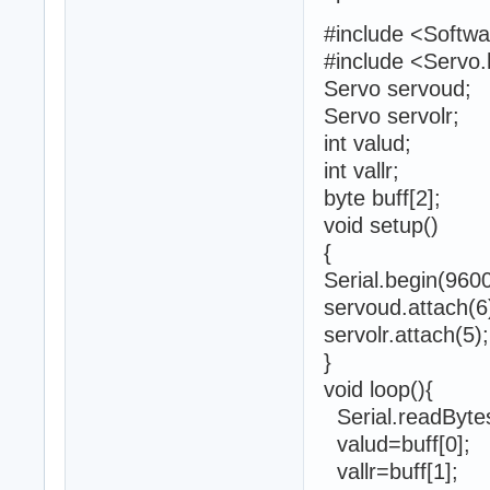
#include <Softwa
#include <Servo
Servo servoud;
Servo servolr;
int valud;
int vallr;
byte buff[2];
void setup()
{
Serial.begin(96
servoud.attach(6
servolr.attach(5);
}
void loop(){
Serial.readBytes
valud=buff[0];
vallr=buff[1];