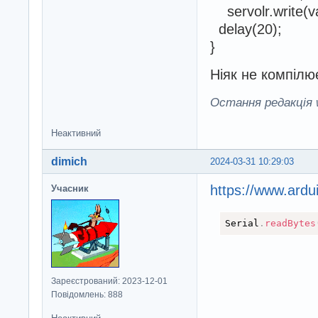
servolr.write(val
delay(20);
}
Ніяк не компілює
Остання редакція w
Неактивний
dimich
2024-03-31 10:29:03
https://www.ardu
Учасник
Serial
.
readBytes
Зареєстрований: 2023-12-01
Повідомлень: 888