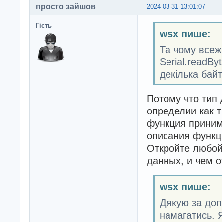
просто зайшов
2024-03-31 13:01:07
Гість
wsx пише:
Та чому всеж 
Serial.readBy
декілька байт
Потому что тип 
определии как ти
функция принима
описания функц
Откройте любой 
данных, и чем от
wsx пише:
Дякую за допо
намагатись. 