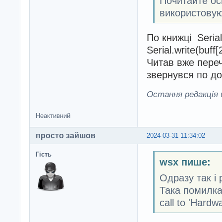
Почитайте ос
використовую
По книжці Serial
Serial.write(buf
Читав вже переч
звернувся по до
Остання редакція w
Неактивний
просто зайшов
2024-03-31 11:34:02
Гість
wsx пише:
Одразу так і 
Така помилка:
call to 'Hardwa