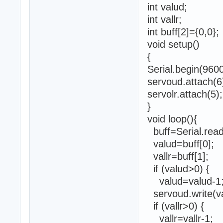
int valud;
int vallr;
int buff[2]={0,0};
void setup()
{
Serial.begin(96
servoud.attach(6
servolr.attach(5);
}
void loop(){
buff=Serial.read
valud=buff[0];
vallr=buff[1];
if (valud>0) {
valud=valud-1
servoud.write(va
if (vallr>0) {
vallr=vallr-1;