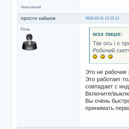
Неактивний
просто зайшов
2024-03-31 13:23:12
Гість
wsx пише:
Так ось і є п
Робочий скет
Это не рабочие
Это работает т
совпадает с ин
Включите/выклю
Вы очень быстр
принимать первы