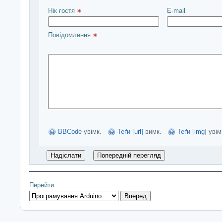
Нік гостя 
E-mail
Повідомлення 
BBCode
увімк.
Теґи [url]
вимк.
Теґи [img]
увім
Перейти