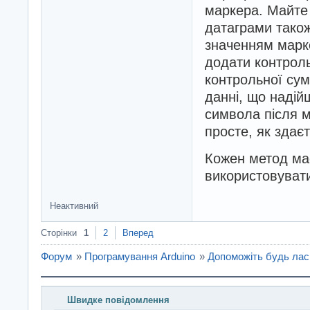
маркера. Майте 
датаграми також 
значенням марке
додати контроль
контрольної сум
данні, що надій
символа після м
просте, як здає
Кожен метод має
використовувати
Неактивний
Сторінки
1
2
Вперед
Форум
»
Програмування Arduino
»
Допоможіть будь лас
Швидке повідомлення
Введіть повідомлення і натисніть Надіслати