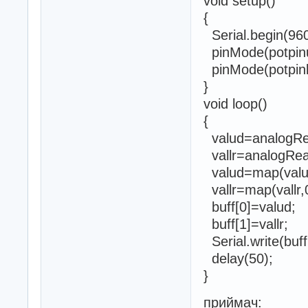
void setup()
{
Serial.begin(96
pinMode(potpin
pinMode(potpinl
}
void loop()
{
valud=analogRea
vallr=analogRead
valud=map(valud
vallr=map(vallr,
buff[0]=valud;
buff[1]=vallr;
Serial.write(buff
delay(50);
}
приймач: