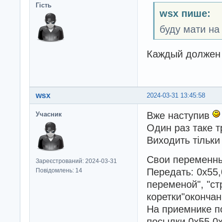
Гість
wsx пише:
буду мати на 
Каждый должен 
wsx
2024-03-31 13:45:58
Вже наступив
Учасник
Один раз таке 
Виходить тільки
Свои переменны
Зареєстрований: 2024-03-31
Передать: 0х55,
Повідомлень: 14
переменой", "ст
коретки"оконча
На приемнике п
посылки 0х55,0