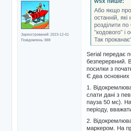
wsx пише:
Або якщо про
останній, які
розділити по
"кодового" і 
Зареєстрований: 2023-12-01
Так проканає
Повідомлень: 888
Serial передає п
безперервний. В
посилки з початк
Є два основних
1. Відокремлюва
слати дані з пе
пауза 50 мс). Н
періоду, вважат
2. Відокремлюва
маркером. На пр