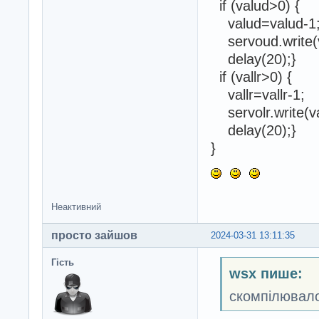
if (valud>0) {
valud=valud-1
servoud.write(v
delay(20);}
if (vallr>0) {
vallr=vallr-1;
servolr.write(val
delay(20);}
}
Неактивний
просто зайшов
2024-03-31 13:11:35
Гість
wsx пише:
скомпілювало