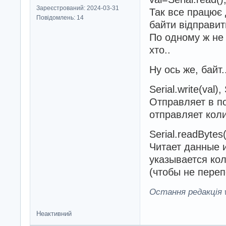
Зареєстрований: 2024-03-31
Так все працює 
Повідомлень: 14
байти відправит
По одному ж не 
хто..
Ну ось же, байт
Serial.write(val), 
Отправляет в по
отправляет коли
Serial.readBytes(
Читает данные и
указывается кол
(чтобы не переп
Остання редакція w
Неактивний