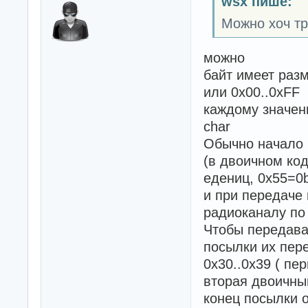
wsx пише:
Можно хоч тр
можно
байт имеет разм
или 0x00..0xFF
каждому значен
char
Обычно начало 
(в двоичном ко
едениц, 0x55=0
и при передаче
радиоканалу по
Чтобы передава
посылки их пер
0x30..0x39 ( пе
вторая двоичны
конец посылки 