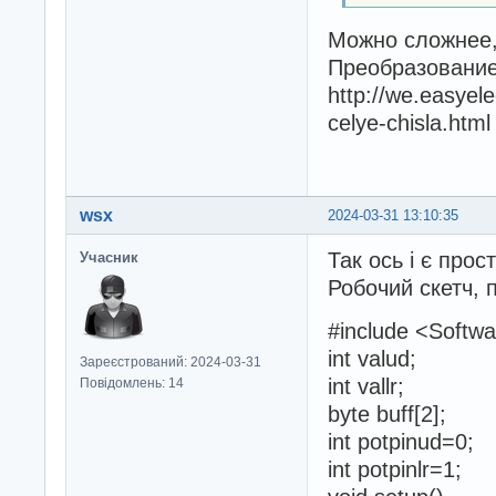
Можно сложнее,
Преобразование
http://we.easyel
celye-chisla.html
wsx
2024-03-31 13:10:35
Так ось і є прос
Учасник
Робочий скетч, 
#include <Softwa
int valud;
Зареєстрований: 2024-03-31
int vallr;
Повідомлень: 14
byte buff[2];
int potpinud=0;
int potpinlr=1;