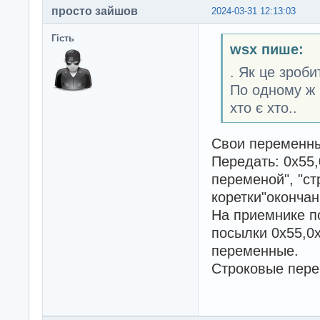
просто зайшов
2024-03-31 12:13:03
Гість
wsx пише:
. Як це зроби
По одному ж 
хто є хто..
Свои переменны
Передать: 0х55,
переменой", "ст
коретки"оконча
На приемнике п
посылки 0х55,0
переменные.
Строковые пере