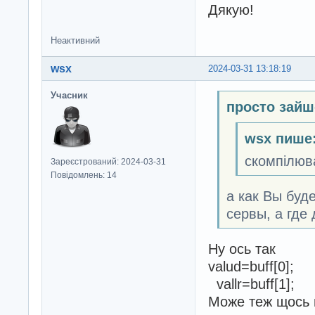
Дякую!
Неактивний
wsx
2024-03-31 13:18:19
Учасник
просто зайш
wsx пише
скомпілюва
Зареєстрований: 2024-03-31
Повідомлень: 14
а как Вы буд
сервы, а где
Ну ось так
valud=buff[0];
vallr=buff[1];
Може теж щось 