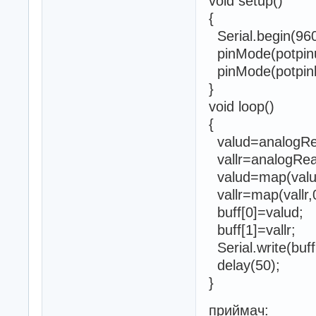
void setup()
{
Serial.begin(96
pinMode(potpin
pinMode(potpinl
}
void loop()
{
valud=analogRea
vallr=analogRead
valud=map(valud
vallr=map(vallr,
buff[0]=valud;
buff[1]=vallr;
Serial.write(buff
delay(50);
}
приймач: