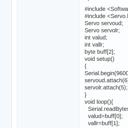
#include <Softwa
#include <Servo
Servo servoud;
Servo servolr;
int valud;
int vallr;
byte buff[2];
void setup()
{
Serial.begin(96
servoud.attach(6
servolr.attach(5);
}
void loop(){
Serial.readBytes
valud=buff[0];
vallr=buff[1];