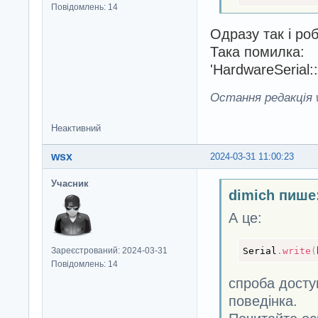
Повідомлень: 14
Одразу так і роб
Така помилка: Co
'HardwareSerial::r
Остання редакція w
Неактивний
wsx
2024-03-31 11:00:23
Учасник
dimich пише
А це:
Serial
.
write
(
Зареєстрований: 2024-03-31
Повідомлень: 14
спроба досту
поведінка.