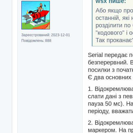
wsx пише:
Або якщо про
останній, які
розділити по
"кодового" і 
Зареєстрований: 2023-12-01
Так проканає
Повідомлень: 888
Serial передає п
безперервний. В
посилки з початк
Є два основних
1. Відокремлюва
слати дані з пе
пауза 50 мс). Н
періоду, вважат
2. Відокремлюва
маркером. На пр