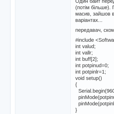
Один байт перед
(потім більше).
масив, зайшов в
варіантах...
передавач, скомп
#include <Softwa
int valud;
int vallr;
int buff[2];
int potpinud=0;
int potpinlr=1;
void setup()
{
Serial.begin(96
pinMode(potpin
pinMode(potpinl
}