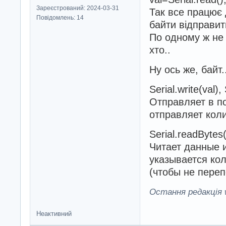
Зареєстрований: 2024-03-31
Так все працює 
Повідомлень: 14
байти відправит
По одному ж не 
хто..
Ну ось же, байт
Serial.write(val), 
Отправляет в по
отправляет коли
Serial.readBytes(
Читает данные и
указывается кол
(чтобы не переп
Остання редакція w
Неактивний