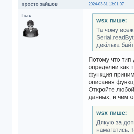
просто зайшов
2024-03-31 13:01:07
Гість
wsx пише:
Та чому всеж 
Serial.readBy
декілька байт
Потому что тип 
определии как ти
функция принима
описания функц
Откройте любой 
данных, и чем от
wsx пише:
Дякую за допо
намагатись. 