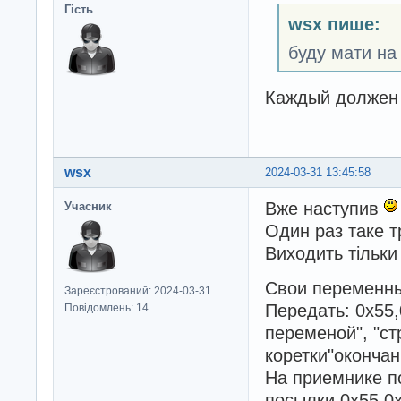
Гість
wsx пише:
буду мати на 
Каждый должен 
wsx
2024-03-31 13:45:58
Вже наступив
Учасник
Один раз таке 
Виходить тільки
Свои переменны
Зареєстрований: 2024-03-31
Передать: 0х55,
Повідомлень: 14
переменой", "ст
коретки"оконча
На приемнике п
посылки 0х55,0