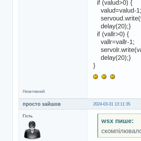
if (valud>0) {
valud=valud-1
servoud.write(v
delay(20);}
if (vallr>0) {
vallr=vallr-1;
servolr.write(val
delay(20);}
}
Неактивний
просто зайшов
2024-03-31 13:11:35
Гість
wsx пише:
скомпілювало