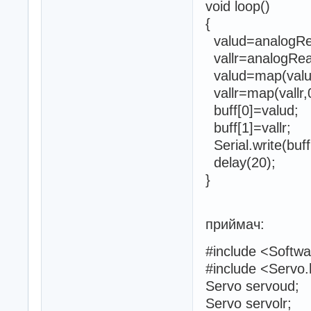
void loop()
{
valud=analogRea
vallr=analogRead
valud=map(valud
vallr=map(vallr,
buff[0]=valud;
buff[1]=vallr;
Serial.write(buff
delay(20);
}
приймач:
#include <Softwa
#include <Servo
Servo servoud;
Servo servolr;