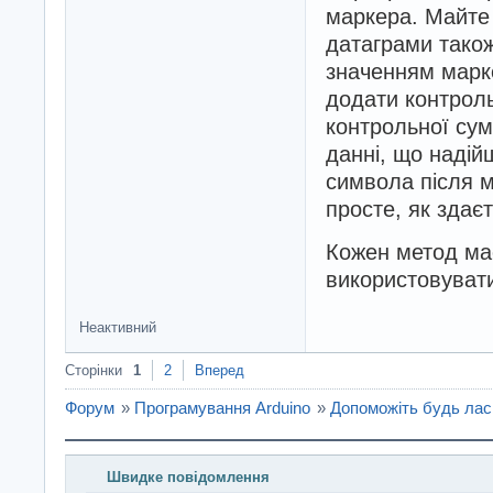
маркера. Майте 
датаграми також 
значенням марке
додати контроль
контрольної сум
данні, що надій
символа після м
просте, як здає
Кожен метод має
використовувати
Неактивний
Сторінки
1
2
Вперед
Форум
»
Програмування Arduino
»
Допоможіть будь лас
Швидке повідомлення
Введіть повідомлення і натисніть Надіслати