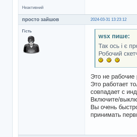
Неактивний
просто зайшов
2024-03-31 13:23:12
Гість
wsx пише:
Так ось і є п
Робочий скет
Это не рабочие
Это работает т
совпадает с ин
Включите/выклю
Вы очень быстр
принимать первы