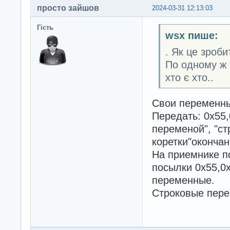
просто зайшов
2024-03-31 12:13:03
Гість
wsx пише:
. Як це зроби
По одному ж 
хто є хто..
Свои переменны
Передать: 0х55,
переменой", "ст
коретки"оконча
На приемнике п
посылки 0х55,0
переменные.
Строковые пере