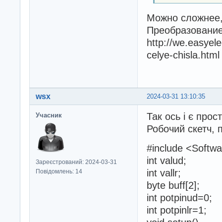
Можно сложнее,
Преобразование
http://we.easyel
celye-chisla.html
wsx
2024-03-31 13:10:35
Так ось і є прос
Учасник
Робочий скетч, 
#include <Softwa
int valud;
Зареєстрований: 2024-03-31
int vallr;
Повідомлень: 14
byte buff[2];
int potpinud=0;
int potpinlr=1;