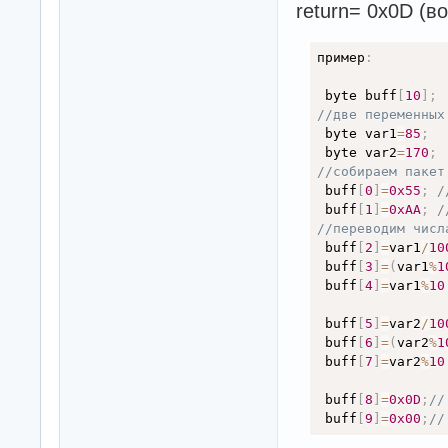
return= 0x0D (в
пример
:
 byte buff
[
10
]
;
//две переменных
 byte var1
=
85
;
 byte var2
=
170
;
//собираем пакет
 buff
[
0
]
=
0x55
;
/
 buff
[
1
]
=
0xAA
;
/
//переводим числ
 buff
[
2
]
=
var1
/
10
 buff
[
3
]
=
(
var1
%
1
 buff
[
4
]
=
var1
%
10
 buff
[
5
]
=
var2
/
10
 buff
[
6
]
=
(
var2
%
1
 buff
[
7
]
=
var2
%
10
 buff
[
8
]
=
0x0D
;
//
 buff
[
9
]
=
0x00
;
//