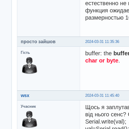
естественно не 
функция ожидает
размерностью 1
просто зайшов
2024-03-31 11:35:36
buffer: the
buffe
Гість
char or byte
.
wsx
2024-03-31 11:45:40
Щось я заплутавс
Учасник
від нього сенс?
Serial.write(val);
val=Serial.read()