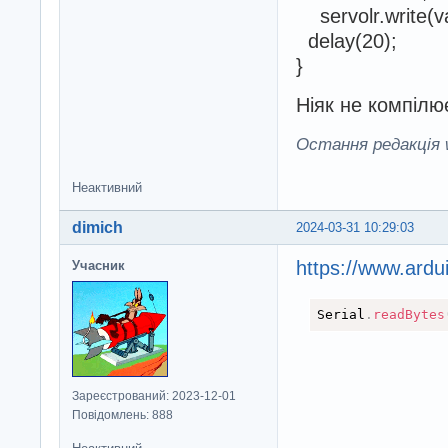
servolr.write(val
delay(20);
}
Ніяк не компілює
Остання редакція w
Неактивний
dimich
2024-03-31 10:29:03
https://www.ardu
Учасник
Serial
.
readBytes
Зареєстрований: 2023-12-01
Повідомлень: 888