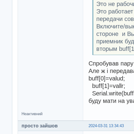
Это не рабоч
Это работает
передачи сов
Включите/вы
стороне и Вы
приемник буд
вторым buff[1
Спробував пару 
Але ж і передав
buff[0]=valud;
buff[1]=vallr;
Serial.write(buff
буду мати на ува
Неактивний
просто зайшов
2024-03-31 13:34:43