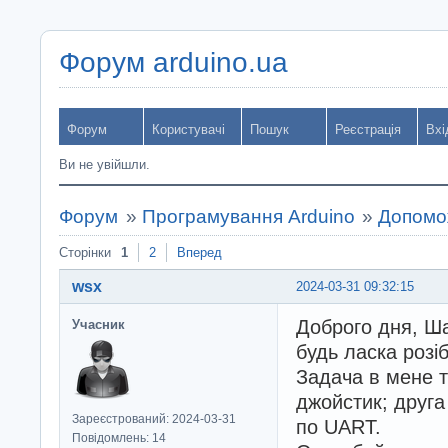
Форум arduino.ua
Форум
Користувачі
Пошук
Реєстрація
Вхі
Ви не увійшли.
Форум
»
Програмування Arduino
»
Допомож
Сторінки
1
2
Вперед
wsx
2024-03-31 09:32:15
Доброго дня, Ша
Учасник
будь ласка розі
Задача в мене т
джойстик; друга
Зареєстрований: 2024-03-31
по UART.
Повідомлень: 14