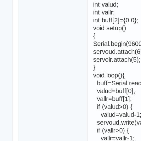
int valud;
int vallr;
int buff[2]={0,0};
void setup()
{
Serial.begin(96
servoud.attach(6
servolr.attach(5);
}
void loop(){
buff=Serial.read
valud=buff[0];
vallr=buff[1];
if (valud>0) {
valud=valud-1
servoud.write(va
if (vallr>0) {
vallr=vallr-1;