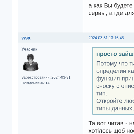
а как Вы будете
сервы, а где дл
wsx
2024-03-31 13:16:45
Учасник
просто зайш
Потому что т
определии как
функция прин
Зареєстрований: 2024-03-31
Повідомлень: 14
сноску с опи
тип.
Откройте люб
типы данных, 
Та вот читав - н
хотілось щоб но