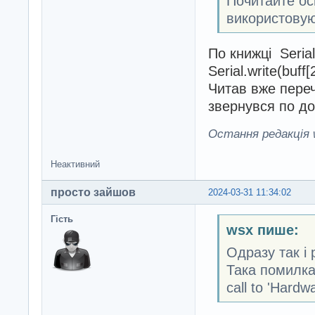
Почитайте ос
використовую
По книжці Serial
Serial.write(buf
Читав вже переч
звернувся по до
Остання редакція w
Неактивний
просто зайшов
2024-03-31 11:34:02
Гість
wsx пише:
Одразу так і 
Така помилка:
call to 'Hardwa