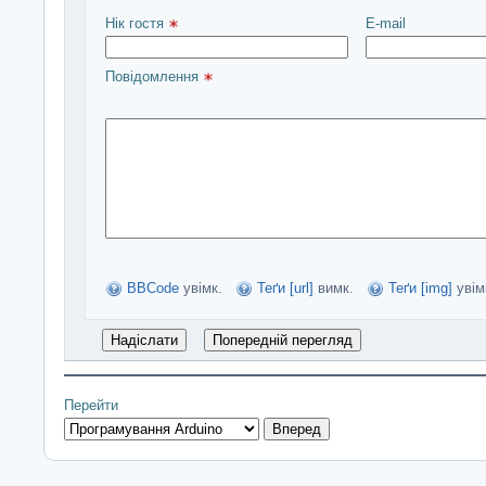
Нік гостя 
E-mail
Повідомлення 
BBCode
увімк.
Теґи [url]
вимк.
Теґи [img]
увім
Перейти