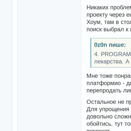
Никаких пробле
проекту через 
Хоум, там в сто
поиск выбрал к 
0z0n пише:
4. PROGRAMI
лекарства. А 
Мне тоже понрав
платформио - д
перепродать лиц
Остальное не п
Для упрощения 
довольно сложн
обойтись. тут т