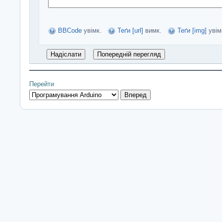
BBCode
увімк.
Теґи [url]
вимк.
Теґи [img]
увім
Перейти