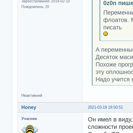
Зареєстрований: 2019-02-10
0z0n пише
Повідомлень: 20
Переменных
флоатов. 
писать
А переменные
Десяток мас
Похоже прогр
эту оплошнос
Надо учится 
Неактивний
Honey
2021-03-19 19:50:51
Он имел в виду,
Учасник
сложности прое