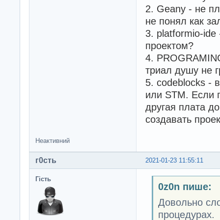
2. Geany - не п
не понял как за
3. platformio-id
проектом?
4. PROGRAMINO 
триал душу не г
5. codeblocks -
или STM. Если п
другая плата до
создавать прое
Неактивний
г0сть
2021-01-23 11:55:11
Гість
0z0n пише:
Довольно сло
процедурах.