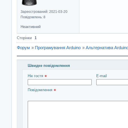
Зареєстрований: 2021-03-20
Повідомлень: 8
Неактивний
Сторінки
1
Форум
»
Програмування Arduino
»
Альтернатива Arduino
Швидке повідомлення
Введіть повідомлення і натисніть Надіслати
Нік гостя 
E-mail
Повідомлення 