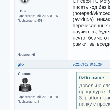
От себя ТС мог
писать код без 
З Київ
(notepad/vi/mced
Зареєстрований: 2020-09-26
(avrdude). Никак
Повідомлень: 458
перечисленных 
научитесь, буде
нечто, без чего 
рамки, вы всегд
Неактивний
gfo
2021-03-22 10:16:29
Учасник
0z0n пише:
Довольно сло
процедурах. 
3. platformio
Зареєстрований: 2021-03-20
Повідомлень: 8
папку с прое