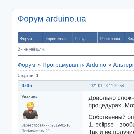
Форум arduino.ua
Форум
Користувачі
Пошук
Реєстрація
Вхі
Ви не увійшли.
Форум
»
Програмування Arduino
»
Альтерн
Сторінки
1
0z0n
2021-01-23 11:29:54
Довольно сложн
Учасник
процедурах. Мож
Собственный оп
1. eclipse - во
Зареєстрований: 2019-02-10
Так и не получи
Повідомлень: 20