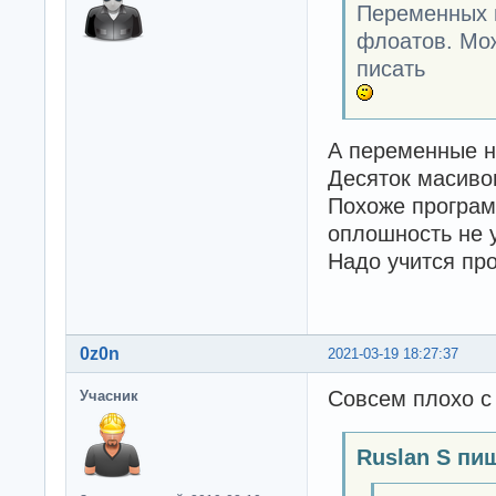
Переменных г
флоатов. Мож
писать
А переменные н
Десяток масив
Похоже програм
оплошность не 
Надо учится про
0z0n
2021-03-19 18:27:37
Совсем плохо с
Учасник
Ruslan S пи