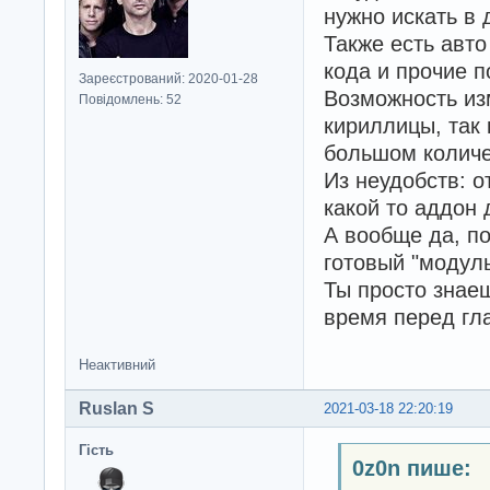
нужно искать в 
Также есть авто
кода и прочие 
Зареєстрований: 2020-01-28
Возможность из
Повідомлень: 52
кириллицы, так 
большом количе
Из неудобств: о
какой то аддон 
А вообще да, п
готовый "модуль
Ты просто знаеш
время перед гл
Неактивний
Ruslan S
2021-03-18 22:20:19
Гість
0z0n пише: