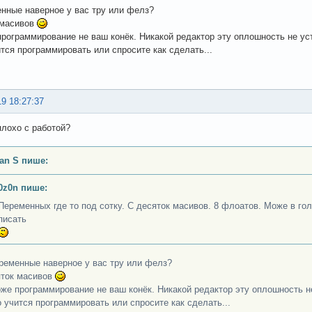
нные наверное у вас тру или фелз?
 масивов
рограммирование не ваш конёк. Никакой редактор эту оплошность не ус
тся программировать или спросите как сделать...
19 18:27:37
лохо с работой?
an S пише:
0z0n пише:
Переменных где то под сотку. С десяток масивов. 8 флоатов. Може в гол
писать
ременные наверное у вас тру или фелз?
ток масивов
же программирование не ваш конёк. Никакой редактор эту оплошность н
 учится программировать или спросите как сделать...