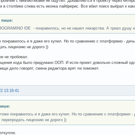
проблем с библиотеками не ощутил. Добавляются к проекту через ентер
м в столбике слева есть иконка лайбрерис. Все вбил поиск выбрал к как
 пише:
ROGRAMINO IDE - понравилось, но не нашел лекарства. А триал душу не
 понравилось и я даже его купил. Но по сравнению с платформио - дичь
ать лицензию не дорого ))
е не пробовал.
щения кода было придумано ООП. И если проект довольно сложный одн
рищи дело говорят, смена редактора врят ли поможет.
22 13:18:41
пише:
тоже понравилось и я даже его купил. Но по сравнению с платформио - 
 перепродать лицензию не дорого ))
откуплю.