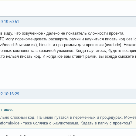
19 19:50:51
в виду, что озвученное - далеко не показатель сложности проекта.
ТС могу порекомендовать расширить рамки и научиться писать код без id
vi/mcedit/тысячи их), binutils и программы для прошивки (avrdude). Никако
енных компонента в красивой упаковке. Когда научитесь, будете восприн
сто нельзя писать код. И когда ide вам ставит рамки, вы всегда сможете 
22 10:16:29
 пише:
льно сложный код. Начинаю путатся в переменных и процедурах. Может 
latformio-ide - таже болячка с библиотеками. Кидать в папку с проектом?