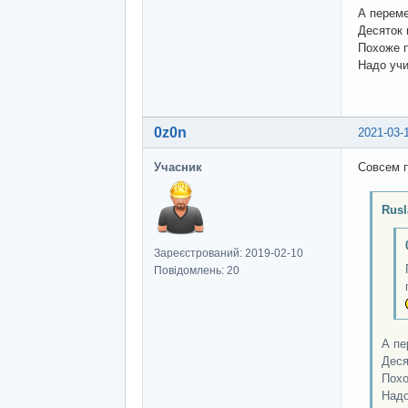
А переме
Десяток
Похоже п
Надо учи
0z0n
2021-03-
Учасник
Совсем п
Rusl
Зареєстрований: 2019-02-10
Повідомлень: 20
А пе
Деся
Похо
Надо