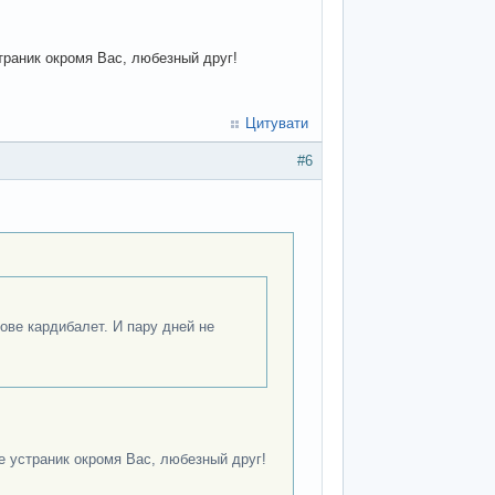
траник окромя Вас, любезный друг!
Цитувати
#6
ове кардибалет. И пару дней не
е устраник окромя Вас, любезный друг!