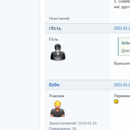
5. codeb
вас друг
Неактивний
г0сть
2021-01-
Гість
0z0n
Дово
Выносит
0z0n
2021-01-
Учасник
Переменн
Зареєстрований: 2019-02-10
Повідомлень: 20