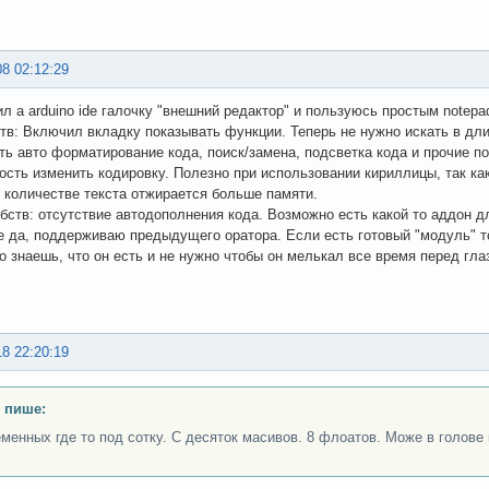
08 02:12:29
л а arduino ide галочку "внешний редактор" и пользуюсь простым notepa
тв: Включил вкладку показывать функции. Теперь не нужно искать в дли
ть авто форматирование кода, поиск/замена, подсветка кода и прочие 
сть изменить кодировку. Полезно при использовании кириллицы, так как 
количестве текста отжирается больше памяти.
бств: отсутствие автодополнения кода. Возможно есть какой то аддон дл
 да, поддерживаю предыдущего оратора. Если есть готовый "модуль" т
о знаешь, что он есть и не нужно чтобы он мелькал все время перед гла
18 22:20:19
 пише:
менных где то под сотку. С десяток масивов. 8 флоатов. Може в голове 