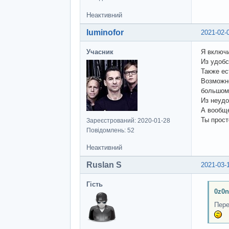
Неактивний
luminofor
2021-02-
Учасник
Я включи
Из удобс
Также ес
Возможно
большом 
Из неудо
А вообще
Ты прост
Зареєстрований: 2020-01-28
Повідомлень: 52
Неактивний
Ruslan S
2021-03-
Гість
0z0n
Пере