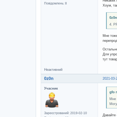
Никаких 
Повідомлень: 8
Хоум, та
0z0n
4. P
Мне тоже
перепрод
Остально
Для упро
тут това
Неактивний
0z0n
2021-03-
Учасник
gfo 
Мне 
Могу
Зареєстрований: 2019-02-10
Давайте 