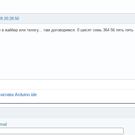
28 20:28:50
 в вайбер или телегу... там договоримся. 0 шисят семь 364 56 пять пять
атива Arduino ide
іслати
mail