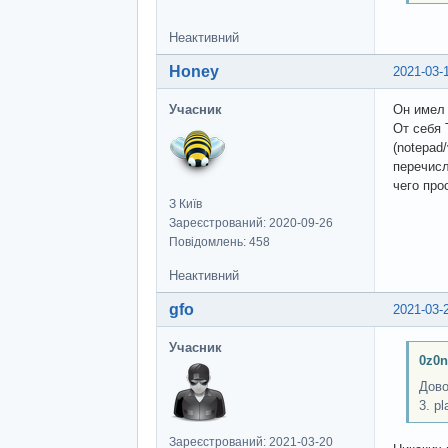
Неактивний
Honey
2021-03-
Учасник
Он имел 
От себя 
(notepad/
перечисл
чего про
З Київ
Зареєстрований: 2020-09-26
Повідомлень: 458
Неактивний
gfo
2021-03-
Учасник
0z0n
Дово
3. p
Зареєстрований: 2021-03-20