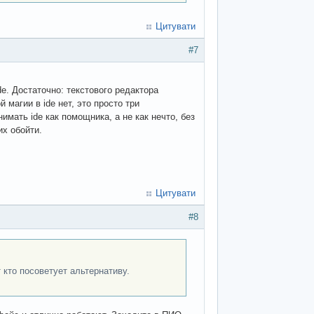
Цитувати
#7
e. Достаточно: текстового редактора
й магии в ide нет, это просто три
имать ide как помощника, а не как нечто, без
их обойти.
Цитувати
#8
кто посоветует альтернативу.