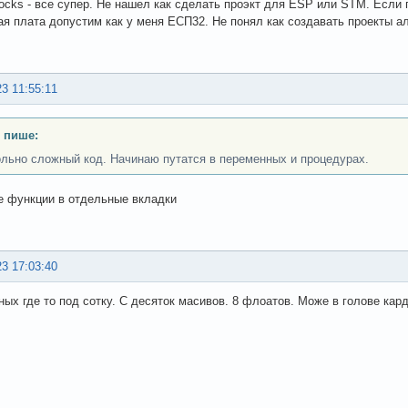
locks - все супер. Не нашел как сделать проэкт для ESP или STM. Если 
ая плата допустим как у меня ЕСП32. Не понял как создавать проекты а
23 11:55:11
 пише:
льно сложный код. Начинаю путатся в переменных и процедурах.
е функции в отдельные вкладки
23 17:03:40
ых где то под сотку. С десяток масивов. 8 флоатов. Може в голове кард