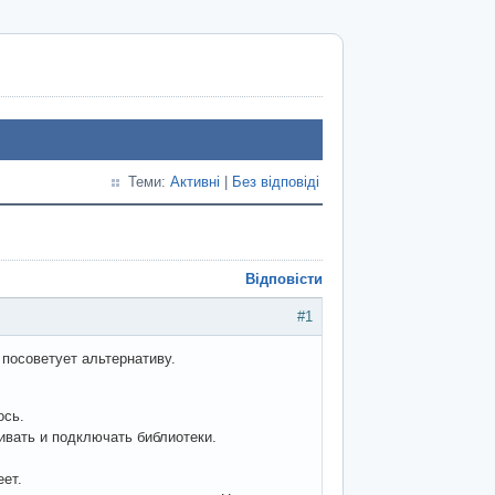
Теми:
Активні
|
Без відповіді
Відповісти
#1
посоветует альтернативу.
ось.
ливать и подключать библиотеки.
ет.