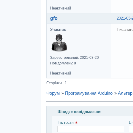
Неактивний
gfo
2021-03-
Учасник
Писаните
Зареєстрований: 2021-03-20
Повідомлень: 8
Неактивний
Сторінки
1
Форум
»
Програмування Arduino
»
Альтерн
Швидке повідомлення
Введіть повідомлення і натисніть Над
Нік гостя 
E-