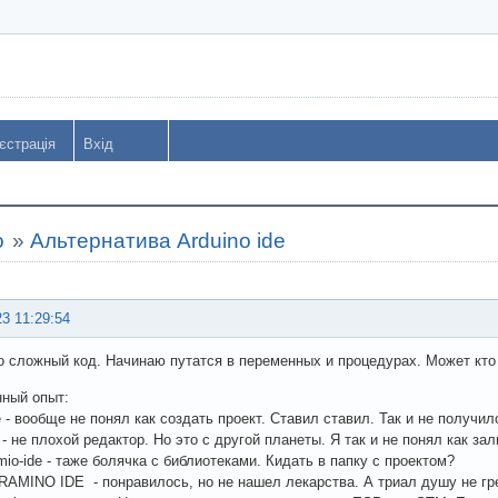
єстрація
Вхід
o
»
Альтернатива Arduino ide
23 11:29:54
 сложный код. Начинаю путатся в переменных и процедурах. Может кто 
нный опыт:
se - вообще не понял как создать проект. Ставил ставил. Так и не получил
 - не плохой редактор. Но это с другой планеты. Я так и не понял как за
ormio-ide - таже болячка с библиотеками. Кидать в папку с проектом?
AMINO IDE - понравилось, но не нашел лекарства. А триал душу не гре