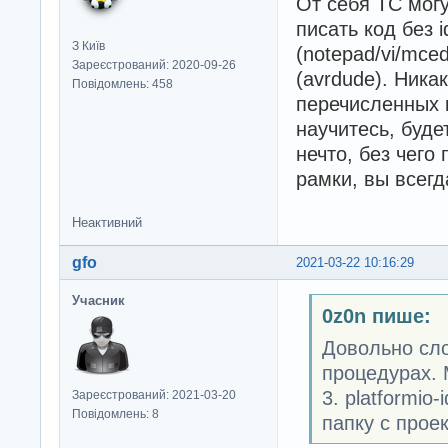
От себя ТС мог
писать код без 
З Київ
(notepad/vi/mced
Зареєстрований: 2020-09-26
(avrdude). Никак
Повідомлень: 458
перечисленных 
научитесь, буде
нечто, без чего 
рамки, вы всегд
Неактивний
gfo
2021-03-22 10:16:29
Учасник
0z0n пише:
Довольно сло
процедурах. 
3. platformio
Зареєстрований: 2021-03-20
Повідомлень: 8
папку с прое