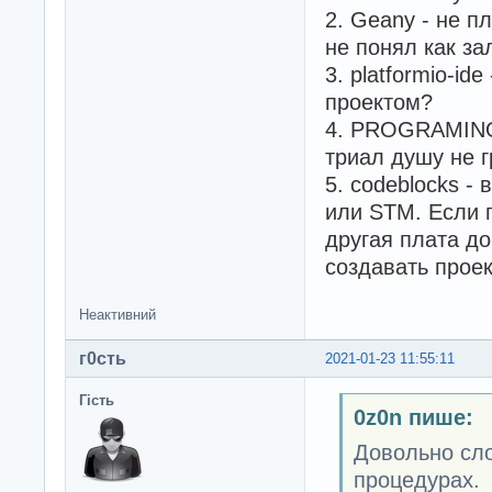
2. Geany - не п
не понял как за
3. platformio-id
проектом?
4. PROGRAMINO 
триал душу не г
5. codeblocks -
или STM. Если п
другая плата до
создавать прое
Неактивний
г0сть
2021-01-23 11:55:11
Гість
0z0n пише:
Довольно сло
процедурах.