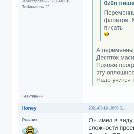
Зареєстрований: 2019-02-10
0z0n пише
Повідомлень: 20
Переменных
флоатов. 
писать
А переменные
Десяток мас
Похоже прогр
эту оплошнос
Надо учится 
Неактивний
Honey
2021-03-19 19:50:51
Он имел в виду,
Учасник
сложности прое