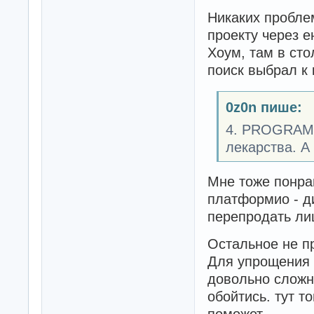
Никаких пробле
проекту через 
Хоум, там в сто
поиск выбрал к 
0z0n пише:
4. PROGRAMI
лекарства. А 
Мне тоже понрав
платформио - д
перепродать лиц
Остальное не п
Для упрощения 
довольно сложн
обойтись. тут т