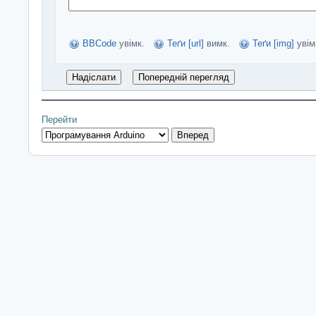
BBCode
увімк.
Теґи [url]
вимк.
Теґи [img]
увім
Перейти