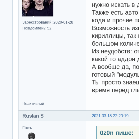
нужно искать в 
Также есть авто
кода и прочие 
Зареєстрований: 2020-01-28
Возможность из
Повідомлень: 52
кириллицы, так 
большом количе
Из неудобств: о
какой то аддон 
А вообще да, п
готовый "модуль
Ты просто знаеш
время перед гл
Неактивний
Ruslan S
2021-03-18 22:20:19
Гість
0z0n пише: