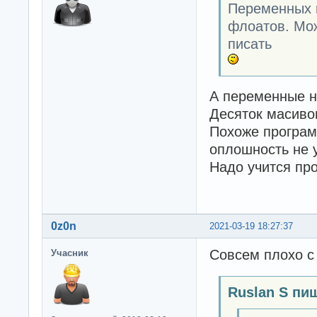
Переменных г
флоатов. Мож
писать
А переменные н
Десяток масив
Похоже програм
оплошность не 
Надо учится про
0z0n
2021-03-19 18:27:37
Совсем плохо с
Учасник
Ruslan S пи