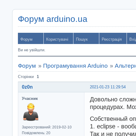
Форум arduino.ua
Форум
Користувачі
Пошук
Реєстрація
Вхі
Ви не увійшли.
Форум
»
Програмування Arduino
»
Альтерн
Сторінки
1
0z0n
2021-01-23 11:29:54
Довольно сложн
Учасник
процедурах. Мож
Собственный оп
1. eclipse - во
Зареєстрований: 2019-02-10
Так и не получи
Повідомлень: 20