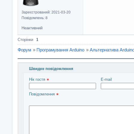
Зареєстрований: 2021-03-20
Повідомлень: 8
Неактивний
Сторінки
1
Форум
»
Програмування Arduino
»
Альтернатива Arduino
Швидке повідомлення
Введіть повідомлення і натисніть Надіслати
Нік гостя 
E-mail
Повідомлення 