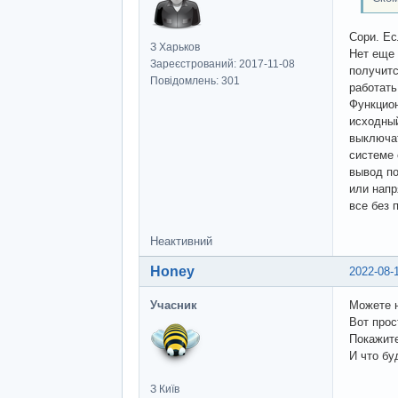
Сори. Ес
З Харьков
Нет еще 
Зареєстрований: 2017-11-08
получитс
Повідомлень: 301
работать
Функцио
исходный
выключат
системе 
вывод по
или напр
все без 
Неактивний
Honey
2022-08-
Учасник
Можете 
Вот про
Покажите
И что бу
З Київ