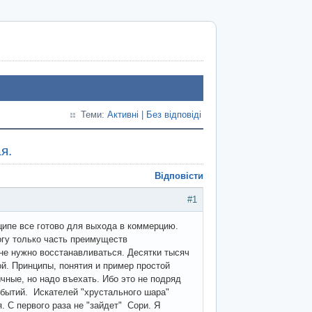
Теми:
Активні
|
Без відповіді
я.
Відповісти
#1
нципе все готово для выхода в коммерцию.
огу только часть преимуществ
не нужно восстанавливаться. Десятки тысяч
й. Принципы, понятия и пример простой
ные, но надо въехать. Ибо это не подряд
обытий. Искателей "хрустального шара"
. С первого раза не "зайдет" Сори. Я