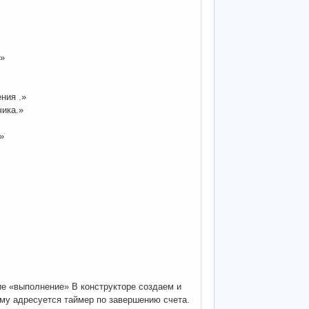
д»
ния .»
чика.»
»
ие «выполнение» В конструкторе создаем и
ому адресуется таймер по завершению счета.