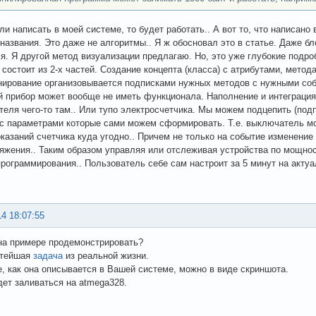
ли написать в моей системе, то будет работать.. А вот то, что написано
названия. Это даже не алгоритмы.. Я ж обосновал это в статье. Даже бл
я. Я другой метод визуализации предлагаю. Но, это уже глубокие подроб
 состоит из 2-х частей. Создание концепта (класса) с атрибутами, метод
нирование организовывается подписками нужных методов с нужными со
 прибор может вообще не иметь функционала. Наполнение и интеграция
еля чего-то там.. Или тупо электросчетчика. Мы можем подцепить (под
с параметрами которые сами можем сформировать. Т.е. выключатель мо
казаний счетчика куда угодно.. Причем не только на событие изменение 
яжения.. Таким образом управляя или отслеживая устройства по мощности
программирования.. Пользователь себе сам настроит за 5 минут на акту
14 18:07:55
на примере продемонстрировать?
стейшая
задача
из реальной жизни.
, как она описывается в Вашей системе, можно в виде скриншота.
дет заливаться на atmega328.