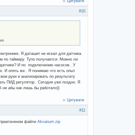
Цитувати
#10
ие
ктронике. Я даташит не искал для датчика.
м по таймеру. Тупо получается. Можно ли
 датчике? И по подключению насосов.. У
. И опять же.. Я понимаю что есть опыт
вои руки и анализировать по результату
вать ПИД регулятор.. Сегодня уже поздно. Я
А не абы как лишь бы работало))
Цитувати
#11
в приатаченом файле
Akvarium.zip