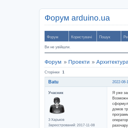
Форум arduino.ua
Форум
Користувачі
Пошук
Ре
Ви не увійшли.
Форум
»
Проекти
»
Архитектура
Сторінки
1
Batu
2022-08-
Учасник
Я уже за
Возможно
сформули
домов тр
программ
З Харьков
оператор
Зареєстрований: 2017-11-08
разочару