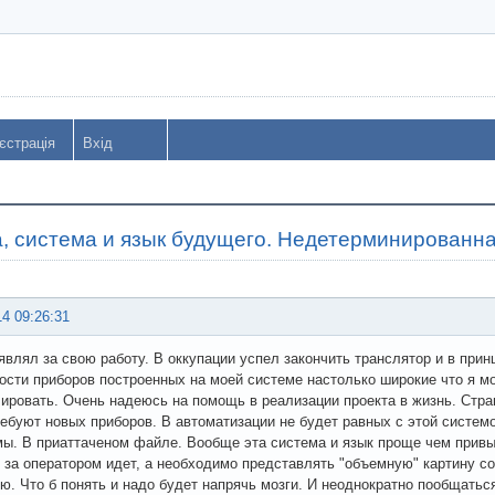
єстрація
Вхід
, система и язык будущего. Недетерминированна
14 09:26:31
являл за свою работу. В оккупации успел закончить транслятор и в при
сти приборов построенных на моей системе настолько широкие что я м
ровать. Очень надеюсь на помощь в реализации проекта в жизнь. Стра
ебуют новых приборов. В автоматизации не будет равных с этой системо
ы. В приаттаченом файле. Вообще эта система и язык проще чем привыч
 за оператором идет, а необходимо представлять "объемную" картину с
ю. Что б понять и надо будет напрячь мозги. И неоднократно пообщаться