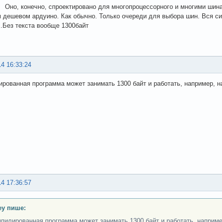
но, конечно, спроектировано для многопроцессорного и многими шинам
 дешевом ардуино. Как обычно. Только очереди для выбора шин. Вся си
.Без текста вообще 1300байт
14 16:33:24
рованная программа может занимать 1300 байт и работать, например, н
14 17:36:57
ey пише:
пилированная программа может занимать 1300 байт и работать, наприме