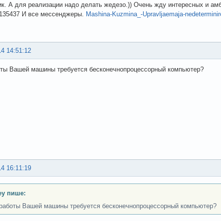
к. А для реализации надо делать жедезо.)) Очень жду интересных и ам
1135437 И все мессенджеры.
Mashina-Kuzmina_-Upravljaemaja-nedeterminir
14 14:51:12
оты Вашей машины требуется бесконечнопроцессорный компьютер?
14 16:11:19
ey пише:
работы Вашей машины требуется бесконечнопроцессорный компьютер?