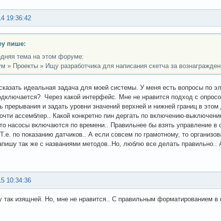
14 19:36:42
ey пише:
дняя тема на этом форуме:
м » Проекты » Ищу разработчика для написания скетча за вознагражден
азать идеальная задача для моей системы. У меня есть вопросы по эле
одключается? Через какой интерфейс. Мне не нравится подход с опросо
ь прерывания и задать уровни значений верхней и нижней границ в этом
очти ассемблер.. Какой конкретно пин дергать по включению-выключению
то насосы включаются по времени.. Правильнее бы взять управление в с
 Т.е. по показанию датчиков.. А если совсем по грамотному, то организо
апишу так же с названиями методов..Но, люблю все делать правильно.. 
15 10:34:36
 так изящней. Но, мне не нравится.. С правильным форматированием 