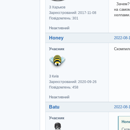
Зачем? О
З Харьков
на самом
Зареєстрований: 2017-11-08
хелпами.
Повідомлень: 301
Неактивний
Honey
2022-08-
Учасник
Скомпили
З Київ
Зареєстрований: 2020-09-26
Повідомлень: 458
Неактивний
Batu
2022-08-
Учасник
Hon
Ском