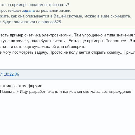
те на примере продемонстрировать?
простейшая
задача
из реальной жизни.
жите, как она описывается в Вашей системе, можно в виде скриншота.
о будет заливаться на atmega328.
 есть пример счетчика электроэнергии.. Там упрощенно и типа значения 
о уже по железу надо будет писать.. Есть еще примеры. Посложнее.. Э
тся.. и есть еще куча мыслей для обговорить.
е могу посмотреть задачу. Просто не получается открыть ссылку.. Пришл
14 18:22:06
 тема на этом форуме:
Проекты » Ищу разработчика для написания скетча за вознаграждение