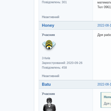
Повідомлень: 301
математи
Тел 096
Неактивний
Honey
2022-08-
Учасник
Дря раб
З Київ
Зареєстрований: 2020-09-26
Повідомлень: 458
Неактивний
Batu
2022-08-
Учасник
Hon
Дря 