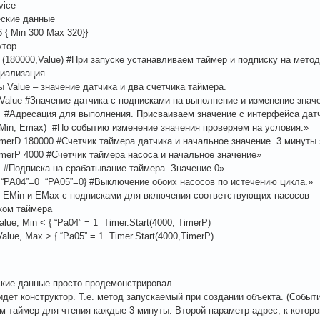
vice
еские данные
16 { Min 300 Max 320}}
ктор
er (180000,Value) #При запуске устанавливаем таймер и подписку на мето
ициализация
ы Value – значение датчика и два счетчика таймера.
 Value #Значение датчика с подписками на выполнение и изменение значе
I” #Адресация для выполнения. Присваиваем значение с интерфейса дат
in, Emax) #По событию изменение значения проверяем на условия.»
imerD 180000 #Счетчик таймера датчика и начальное значение. 3 минуты.
imerP 4000 #Счетчик таймера насоса и начальное значение»
писка на срабатывание таймера. Значение 0»
”=0 “PA05”=0} #Выключение обоих насосов по истечению цикла.»
 EMin и EMax с подписками для включения соответствующих насосов
ском таймера
lue, Min < { “Pa04” = 1 Timer.Start(4000, TimerP)
alue, Max > { “Pa05” = 1 Timer.Start(4000,TimerP)
кие данные просто продемонстрировал.
дет конструктор. Т.е. метод запускаемый при создании объекта. (Событ
м таймер для чтения каждые 3 минуты. Второй параметр-адрес, к котор