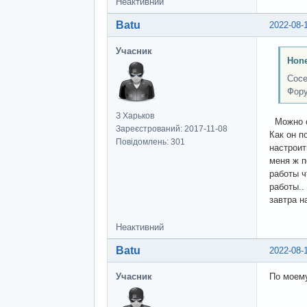
Неактивний
Batu
2022-08-
Учасник
Hon
Сосе
Фору
З Харьков
Можно ск
Зареєстрований: 2017-11-08
Как он п
Повідомлень: 301
настроит
меня ж п
работы ч
работы..
завтра н
Неактивний
Batu
2022-08-
Учасник
По моему