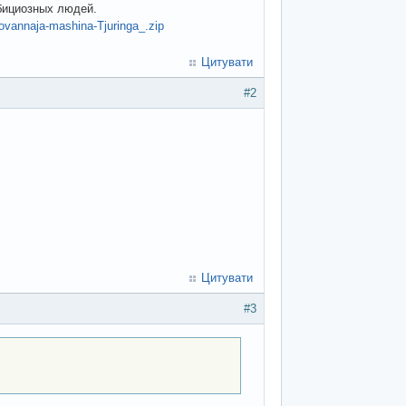
бициозных людей.
ovannaja-mashina-Tjuringa_.zip
Цитувати
#2
Цитувати
#3