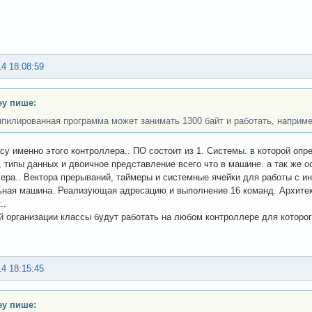
14 18:08:59
ey пише:
пилированная программа может занимать 1300 байт и работать, наприме
су именно этого контроллера.. ПО состоит из 1. Системы. в которой опр
 типы данных и двоичное представление всего что в машине. а так же о
ера.. Вектора прерываний, таймеры и системные ячейки для работы с и
ная машина. Реализующая адресацию и выполнение 16 команд. Архитект
..
й организации классы будут работать на любом контроллере для которо
14 18:15:45
ey пише: