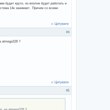
и будет круто, но вполне будет работать и
стема 14к занимает.. Причем со всеми
Цитувати
#4
а atmega328 ?
Цитувати
#5
р, на atmega328 ?