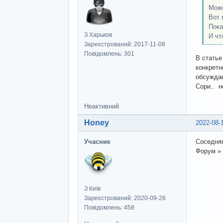
Може
Вот 
Пока
З Харьков
И чт
Зареєстрований: 2017-11-08
Повідомлень: 301
В статье
конкретн
обсуждае
Сори.. н
Неактивний
Honey
2022-08-
Учасник
Соседняя
Форум » 
З Київ
Зареєстрований: 2020-09-26
Повідомлень: 458