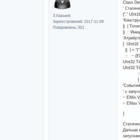
Class De
‘ Статич
{“.” UInt
З Харьков
‘Констру
Зареєстрований: 2017-11-08
|| | Tim
Повідомлень: 301
|| : ‘Ин
‘Атрибут
{ UInt16
|| | = “
:: ~ (EM
UInt32 T
UInt32 T
:: #Под
{ “PA04
‘События
‘ с запу
~ EMin Va
~ EMax V
}
Статичес
Дальше и
запускае