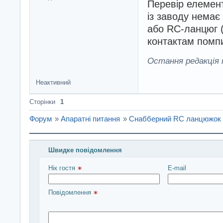
Перевір елемент
із заводу немає
або RC-ланцюг 
контактам помп
Остання редакція n
Неактивний
Сторінки
1
Форум
»
Апаратні питання
»
Снабберний RC ланцюжок 
Швидке повідомлення
Введіть повідомлення і натисніть Надіслати
Нік гостя 
E-mail
Повідомлення 