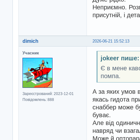
Неприємно. Розг
присутній, і дет
dimich
2026-06-21 15:52:13
Учасник
jokeer пише:
Є в мене каво
помпа.
А за яких умов 
Зареєстрований: 2023-12-01
якась гидота пр
Повідомлень: 888
снаббер може бу
буває.
Але від одиничн
навряд чи взага
Може й оптопара