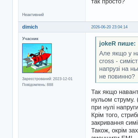
так просто?
Неактивний
dimich
2026-06-20 23:04:14
Учасник
jokeR пише:
Але якщо у на
cross - симіс
напрузі на нь
не повинно?
Зареєстрований: 2023-12-01
Повідомлень: 888
Так якщо навант
нульом струму. 
при нулі напруги
Крім того, стри
закривання симі
Також, окрім за