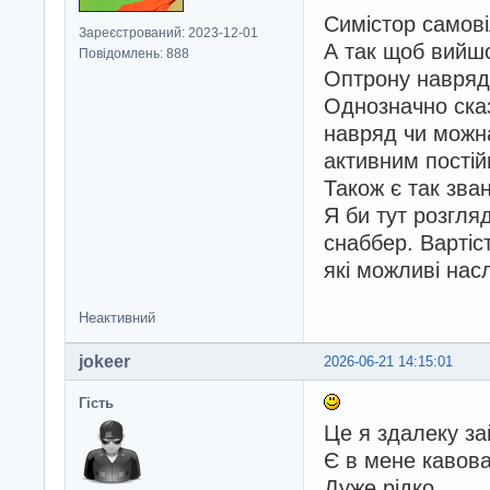
Симістор самові
Зареєстрований: 2023-12-01
А так щоб вийшов
Повідомлень: 888
Оптрону навряд 
Однозначно сказ
навряд чи можна
активним пості
Також є так зван
Я би тут розгля
снаббер. Вартіст
які можливі нас
Неактивний
jokeer
2026-06-21 14:15:01
Гість
Це я здалеку з
Є в мене кавова
Дуже рідко.