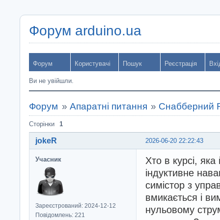
Форум arduino.ua
Форум
Користувачі
Пошук
Реєстрація
Вхі
Ви не увійшли.
Форум
»
Апаратні питання
»
Снабберний R
Сторінки
1
jokeR
2026-06-20 22:22:43
Хто в курсі, яка
Учасник
індуктивне нава
симістор з управ
вмикається і ви
Зареєстрований: 2024-12-12
нульовому струм
Повідомлень: 221