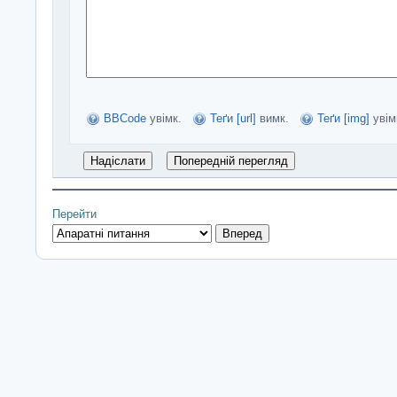
BBCode
увімк.
Теґи [url]
вимк.
Теґи [img]
увім
Перейти