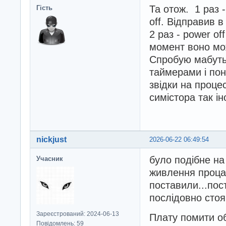
Та отож. 1 раз 
Гість
off. Відправив в
2 раз - power of
момент воно мож
Спробую мабуть
таймерами і по
звідки на проце
симістора так і
nickjust
2026-06-22 06:49:54
було подібне на
Учасник
живлення проца 4
поставили...по
послідовно стоя
Зареєстрований: 2024-06-13
Плату помити о
Повідомлень: 59