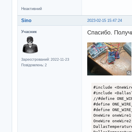
Неактивний
Sino
2023-02-15 15:47:24
Спасибо. Получ
Учасник
Зареєстрований: 2022-11-23
Повідомлень: 2
#include <OneWire
#include <Dallas
//#define ONE_WI
#define ONE_WIRE_
#define ONE_WIRE_
OneWire oneWire1
OneWire oneWire2
DallasTemperatur