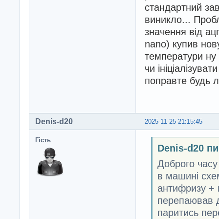
delay(100);

стандартний зав
}
виникло... Проб
значення від ацп
nano) купив нову
температури ну 
чи ініціалізуват
поправте будь 
Denis-d20
2025-11-25 21:15:45
Гість
Denis-d20 п
Доброго часу
в машині схе
антифризу + 
перепаював д
паритись пер