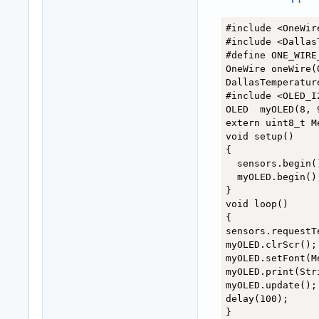
#include <OneWire
#include <Dallas
#define ONE_WIRE
OneWire oneWire(
DallasTemperatur
#include <OLED_I2
OLED  myOLED(8, 
extern uint8_t M
void setup()

{

  sensors.begin()
  myOLED.begin();
}

void loop()

{

sensors.requestT
myOLED.clrScr();
myOLED.setFont(Me
myOLED.print(Str
myOLED.update();

delay(100);

}