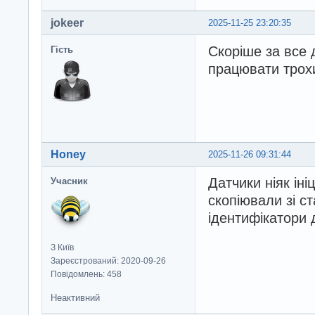
jokeer
2025-11-25 23:20:35
Скоріше за все д
Гість
працювати трохи
Honey
2025-11-26 09:31:44
Датчики ніяк іні
Учасник
скопіювали зі с
ідентифікатори 
З Київ
Зареєстрований: 2020-09-26
Повідомлень: 458
Неактивний