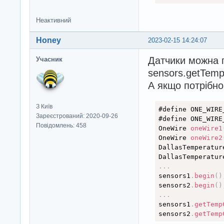
Неактивний
Honey
2023-02-15 14:24:07
Датчики можна п
Учасник
sensors.getTemp
А якщо потрібно 
З Київ
#define ONE_WIRE
Зареєстрований: 2020-09-26
#define ONE_WIRE
Повідомлень: 458
OneWire 
oneWire1
OneWire 
oneWire2
DallasTemperatur
DallasTemperatur
.
.
.
sensors1
.
begin
(
)
sensors2
.
begin
(
)
.
.
.
sensors1
.
getTemp
sensors2
.
getTemp