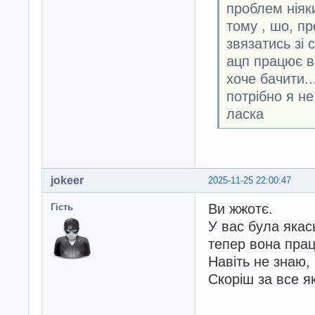
проблем ніяк
тому , шо, пр
звязатись зі 
ацп працює вс
хоче бачити..
потрібно я н
ласка
jokeer
2025-11-25 22:00:47
Ви жжотє.
Гість
У вас була якас
тепер вона прац
Навіть не знаю,
Скоріш за все як