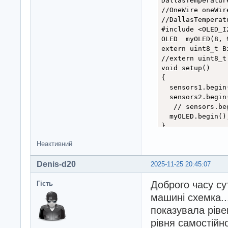
DallasTemperatur
//OneWire oneWir
//DallasTemperat
#include <OLED_I2
OLED  myOLED(8, 
extern uint8_t Bi
//extern uint8_t
void setup()

{

  sensors1.begin(
  sensors2.begin(
   // sensors.beg
  myOLED.begin();
}

void loop()

Неактивний
{

sensors1.request
Denis-d20
2025-11-25 20:45:07
sensors2.request
Доброго часу су
Гість
myOLED.clrScr();
myOLED.setFont(Bi
машині схемка..
myOLED.print(Str
показувала ріве
myOLED.print(Str
рівня самостійн
myOLED.update();
