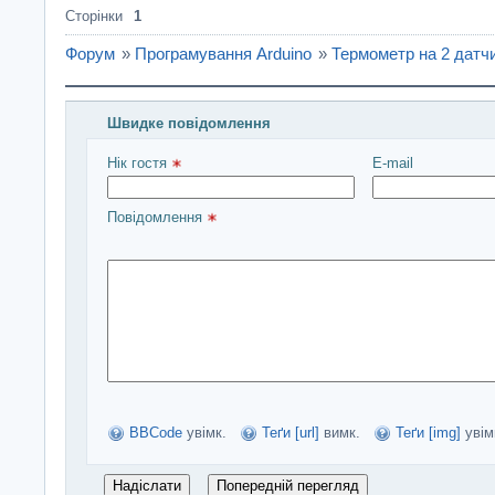
Сторінки
1
Форум
»
Програмування Arduino
»
Термометр на 2 датч
Швидке повідомлення
Введіть повідомлення і натисніть Надіслати
Нік гостя 
E-mail
Повідомлення 
BBCode
увімк.
Теґи [url]
вимк.
Теґи [img]
увім