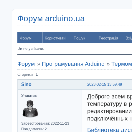
Форум arduino.ua
Форум
Користувачі
Пошук
Реєстрація
Вхі
Ви не увійшли.
Форум
»
Програмування Arduino
»
Термом
Сторінки
1
Sino
2023-02-15 13:59:49
Доброго всем вр
Учасник
температуру в 
редактировании,
подключённых на
Зареєстрований: 2022-11-23
Библиотека дис
Повідомлень: 2