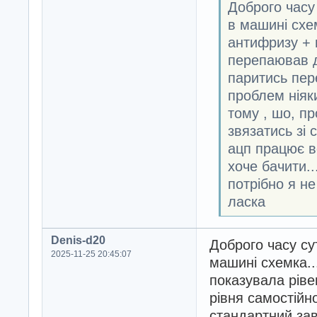
Доброго часу
в машині схе
антифризу + 
перепаював д
паритись пер
проблем ніяк
тому , шо, пр
звязатись зі 
ацп працює вс
хоче бачити..
потрібно я н
ласка
Denis-d20
Доброго часу су
2025-11-25 20:45:07
машині схемка..
показувала ріве
рівня самостійн
стандартний зав