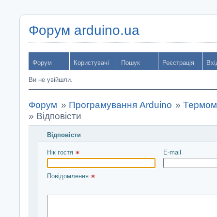
Форум arduino.ua
Форум
Користувачі
Пошук
Реєстрація
Вхі
Ви не увійшли.
Форум
»
Програмування Arduino
»
Термом
»
Відповісти
Відповісти
Введіть повідомлення і натисніть Надіслати
Нік гостя 
E-mail
Повідомлення 