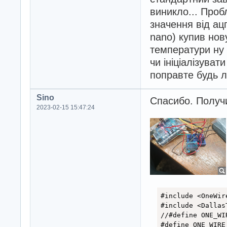
виникло... Проб
значення від ацп
nano) купив нову
температури ну 
чи ініціалізуват
поправте будь 
Sino
Спасибо. Получ
2023-02-15 15:47:24
#include <OneWire
#include <Dallas
//#define ONE_WI
#define ONE_WIRE_