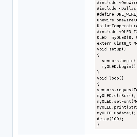
#include <OneWire
#include <Dallas
#define ONE_WIRE
OneWire oneWire(
DallasTemperatur
#include <OLED_I2
OLED  myOLED(8, 
extern uint8_t M
void setup()

{

  sensors.begin()
  myOLED.begin();
}

void loop()

{

sensors.requestT
myOLED.clrScr();
myOLED.setFont(Me
myOLED.print(Str
myOLED.update();

delay(100);

}