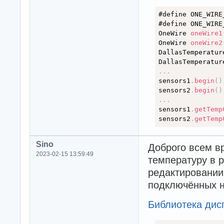
myOLED.clrScr();
myOLED.setFont(Bi
#define ONE_WIRE
myOLED.print(Str
#define ONE_WIRE
myOLED.print(Str
OneWire 
oneWire1
myOLED.update();

OneWire 
oneWire2
delay(100);

DallasTemperatur
}
DallasTemperatur
.
.
.
sensors1
.
begin
(
)
sensors2
.
begin
(
)
.
.
.
sensors1
.
getTemp
sensors2
.
getTemp
Sino
Доброго всем вр
2023-02-15 13:59:49
температуру в 
редактировании,
подключённых на
Библиотека дис