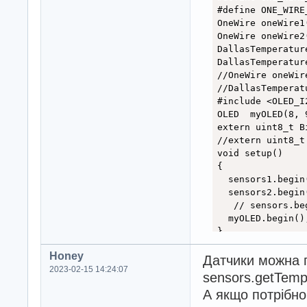
#define ONE_WIRE_
OneWire oneWire1
OneWire oneWire2
DallasTemperatur
DallasTemperatur
//OneWire oneWir
//DallasTemperat
#include <OLED_I2
OLED  myOLED(8, 
extern uint8_t Bi
//extern uint8_t
void setup()

{

  sensors1.begin(
  sensors2.begin(
   // sensors.beg
  myOLED.begin();
}

void loop()

Honey
{

Датчики можна п
2023-02-15 14:24:07
sensors1.request
sensors.getTemp
А якщо потрібно 
sensors2.request