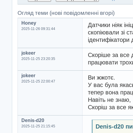
Огляд теми (нові повідомленні вгорі)
Honey
Датчики ніяк іні
2025-11-26 09:31:44
скопіювали зі с
ідентифікатори 
jokeer
Скоріше за все д
2025-11-25 23:20:35
працювати трохи
jokeer
Ви жжотє.
2025-11-25 22:00:47
У вас була якас
тепер вона прац
Навіть не знаю,
Скоріш за все як
Denis-d20
Denis-d20 п
2025-11-25 21:15:45