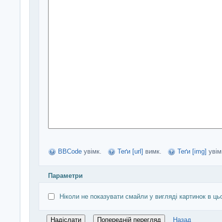
BBCode
увімк.
Теґи [url]
вимк.
Теґи [img]
увім
Параметри
Ніколи не показувати смайли у вигляді картинок в ць
Назад