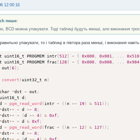
06 12:00:16
ch пише:
но, BCD можна упакувати. Тоді таблиці будуть менші, але виконання тро
равильно упакувати, то і таблиці в півтора раза менші, і виконання наві
t uint16_t PROGMEM intr
[
512
]
=
{
0x000
,
0x001
,
.
.
.
0x510
t uint16_t PROGMEM frac
[
128
]
=
{
0x000
,
0x008
,
.
.
.
0x984
 out
[
6
]
;
 
convert
(
uint32_t n
)
char 
*
dst 
=
 out
;
uint16_t d
;
d 
=
pgm_read_word
(
intr 
+
(
(
n 
>
>
19
)
&
511
)
)
;
*
dst
++
=
 d 
>
>
8
;
*
dst
++
=
(
d 
>
>
4
)
&
0xf
;
*
dst
++
=
 d 
&
0xf
;
d 
=
pgm_read_word
(
frac 
+
(
(
n 
>
>
12
)
&
127
)
)
;
*
dst
++
=
 d 
>
>
8
;
*
dst
++
=
(
d 
>
>
4
)
&
0xf
;