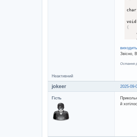
char
void
{
    
    
виходит
Звісно, 
    
Остання ре
Неактивний
}
jokeer
2025-09-
Гість
Приколь
й хотіло