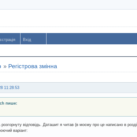
єстрація
Вхід
o
»
Регістрова змінна
28 11:28:53
ch пише:
 розгорнуту відповідь. Даташит я читав (в моєму про це написано в розділ
юючий варіант: