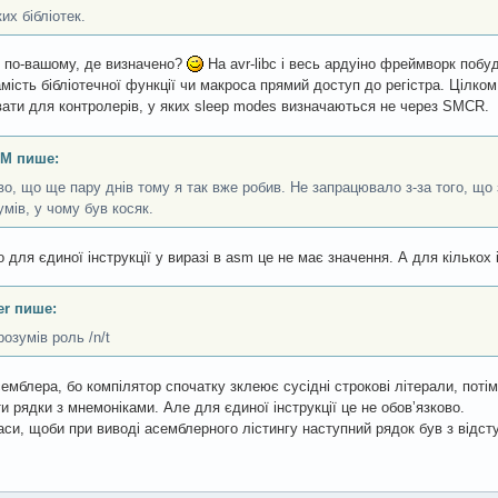
ких бібліотек.
 по-вашому, де визначено?
На avr-libc і весь ардуіно фреймворк побуд
амість бібліотечної функції чи макроса прямий доступ до регістра. Цілко
ати для контролерів, у яких sleep modes визначаються не через SMCR.
eM пише:
во, що ще пару днів тому я так вже робив. Не запрацювало з-за того, що 
умів, у чому був косяк.
о для єдиної інструкції у виразі в asm це не має значення. А для кількох 
er пише:
розумів роль /n/t
семблера, бо компілятор спочатку зклеює сусідні строкові літерали, пот
ти рядки з мнемоніками. Але для єдиної інструкції це не обовʼязково.
раси, щоби при виводі асемблерного лістингу наступний рядок був з відст