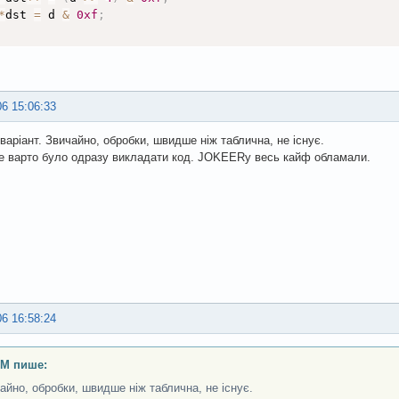
*
dst 
=
 d 
&
0xf
;
06 15:06:33
варіант. Звичайно, обробки, швидше ніж таблична, не існує.
е варто було одразу викладати код. JOKEERу весь кайф обламали.
06 16:58:24
eM пише:
айно, обробки, швидше ніж таблична, не існує.