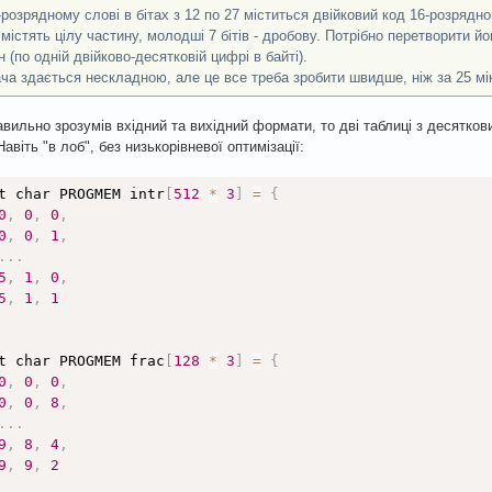
-розрядному слові в бітах з 12 по 27 міститься двійковий код 16-розрядн
в містять цілу частину, молодші 7 бітів - дробову. Потрібно перетворити й
н (по одній двійково-десятковій цифрі в байті).
ча здається нескладною, але це все треба зробити швидше, ніж за 25 мік
вильно зрозумів вхідний та вихідний формати, то дві таблиці з десяткови
авіть "в лоб", без низькорівневої оптимізації:
t char PROGMEM intr
[
512
*
3
]
=
{
0
,
0
,
0
,
0
,
0
,
1
,
.
.
.
5
,
1
,
0
,
5
,
1
,
1
t char PROGMEM frac
[
128
*
3
]
=
{
0
,
0
,
0
,
0
,
0
,
8
,
.
.
.
9
,
8
,
4
,
9
,
9
,
2