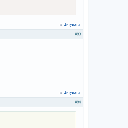
Цитувати
#83
Цитувати
#84