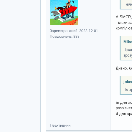
І нія
А SMCR,
Тільки з
компілюв
Зареєстрований: 2023-12-01
Повідомлень: 888
Mik
Ціка
зроз
Дивно, б
joke
Не з
\n для а
розрізня
\t для к
Неактивний