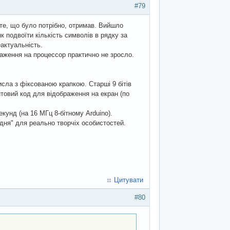
#79
те, що було потрібно, отримав. Вийшло
к подвоїти кількість символів в рядку за
актуальність.
таження на процессор практично не зросло.
исла з фіксованою крапкою. Старші 9 бітів
айтовий код для відображення на екран (по
кунд (на 16 МГц 8-бітному Arduino).
 дня" для реально творчіх особистостей.
Цитувати
#80