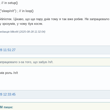
/ in setup()
leep/n/t") ; // in loop()
 бібліотек. Цікаво, що ще пару днів тому я так вже робив. Не запрацювало
у зрозумів, у чому був косяк.
дакція MikeM (2025-08-28 11:32:04)
28 11:51:27
апрацювало з-за того, що забув /n/t.
ів роль /n/t
28 12:33:45
eM пише: