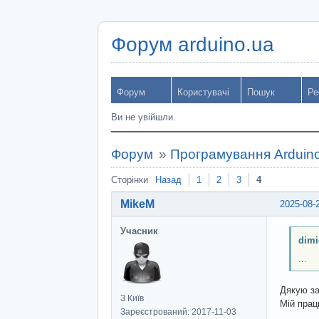
Форум arduino.ua
Форум
Користувачі
Пошук
Ре
Ви не увійшли.
Форум
»
Програмування Arduin
Сторінки
Назад
1
2
3
4
MikeM
2025-08-
Учасник
dimi
...
Дякую за
З Київ
Мій прац
Зареєстрований: 2017-11-03