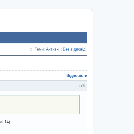
Теми:
Активні
|
Без відповіді
Відповісти
#76
і 14).