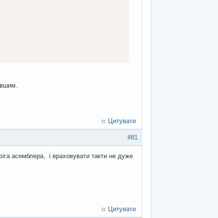
овшим.
Цитувати
#81
іга асемблера, і враховувати такти не дуже
Цитувати