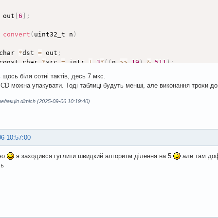
 out
[
6
]
;
 
convert
(
uint32_t n
)
char 
*
dst 
=
 out
;
const char 
*
src 
=
 intr 
+
3
*
(
(
n 
>
>
19
)
&
511
)
;
*
dst
++
=
pgm_read_byte
(
src
++
)
;
ь
щось біля сотні тактів, десь 7 мкс.
*
dst
++
=
pgm_read_byte
(
src
++
)
;
BCD можна упакувати. Тоді таблиці будуть менші, але виконання трохи д
*
dst
++
=
pgm_read_byte
(
src
++
)
;
src 
=
 frac 
+
3
*
(
(
n 
>
>
12
)
&
127
)
;
дакція dimich (2025-09-06 10:19:40)
*
dst
++
=
pgm_read_byte
(
src
++
)
;
*
dst
++
=
pgm_read_byte
(
src
++
)
;
*
dst
++
=
pgm_read_byte
(
src
++
)
;
06 10:57:00
но
я заходився гуглити швидкий алгоритм ділення на 5
але там доф
сь