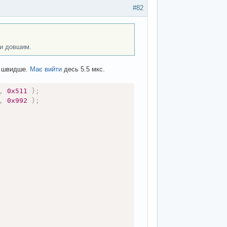
#82
хи довшим.
ть швидше.
Має вийти
десь 5.5 мкс.
,
0x511
}
;
,
0x992
}
;