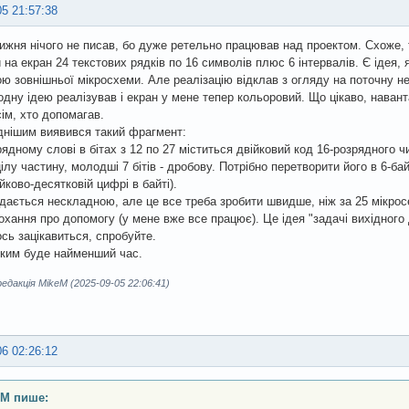
05 21:57:38
ижня нічого не писав, бо дуже ретельно працював над проектом. Схоже, 
 на екран 24 текстових рядків по 16 символів плюс 6 інтервалів. Є ідея, я
ю зовнішньої мікросхеми. Але реалізацію відклав з огляду на поточну не
одну ідею реалізував і екран у мене тепер кольоровий. Що цікаво, наван
ім, хто допомагав.
нішим виявився такий фрагмент:
рядному слові в бітах з 12 по 27 міститься двійковий код 16-розрядного ч
цілу частину, молодші 7 бітів - дробову. Потрібно перетворити його в 6-б
йково-десятковій цифрі в байті).
дається нескладною, але це все треба зробити швидше, ніж за 25 мікросе
охання про допомогу (у мене вже все працює). Це ідея "задачі вихідного
сь зацікавиться, спробуйте.
яким буде найменший час.
дакція MikeM (2025-09-05 22:06:41)
06 02:26:12
eM пише: