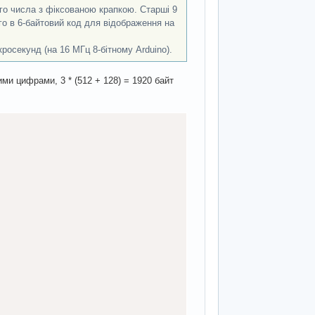
ого числа з фіксованою крапкою. Старші 9
ого в 6-байтовий код для відображення на
росекунд (на 16 МГц 8-бітному Arduino).
ми цифрами, 3 * (512 + 128) = 1920 байт