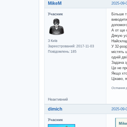
MikeM
2025-09-
Учасник
Більше т
виводити
допомого
А от ще 
Дякую ус
З Київ
Найсклад
Зареєстрований: 2017-11-03
У 32-роз
Повідомлень: 185
містять 
одній дві
Задача з
Це не пр
Якщо хто
Цікаво, 
Остання ре
Неактивний
dimich
2025-09-
Учасник
Mik