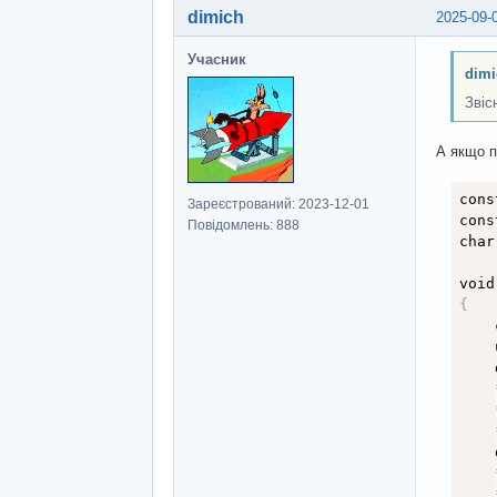
dimich
2025-09-
Учасник
dimi
Звіс
А якщо п
cons
Зареєстрований: 2023-12-01
cons
Повідомлень: 888
char
void
{
    
    
    
    