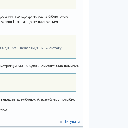
ований, так що це як раз із бібліотекою.
м можна і так, якщо не планується
забув /n/t. Переглянувши бібліотеку
інструкцій без \n була б синтаксична помилка.
ім передає асемблеру. А асемблеру потрібно
упом.
Цитувати