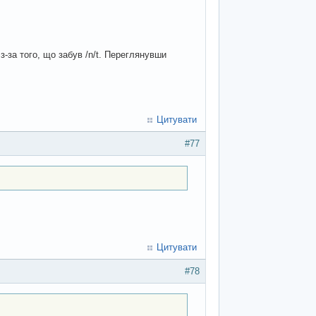
 з-за того, що забув /n/t. Переглянувши
Цитувати
#77
Цитувати
#78