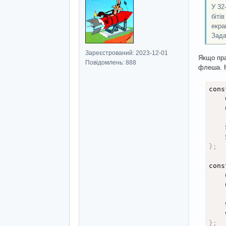
У 32
біті
екра
Зада
Зареєстрований: 2023-12-01
Якщо пра
Повідомлень: 888
флеша. Н
cons
}
;
cons
}
;