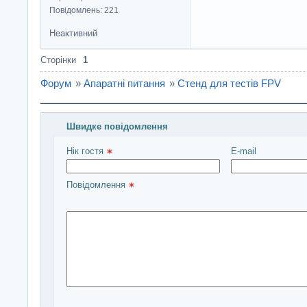
Повідомлень: 221
Неактивний
Сторінки
1
Форум
»
Апаратні питання
»
Стенд для тестів FPV
Швидке повідомлення
Введіть повідомлення і натисніть Надіслати
Нік гостя 
E-mail
Повідомлення 