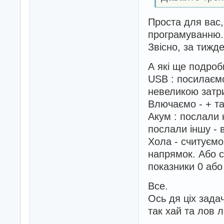
Проста для вас,
програмуванню.
Звісно, за тижд
А які ще подроб
USB : посилаємо
невеликою затр
Влючаємо - + та
Акум : послали 
послали іншу - 
Хола - считуємо 
напрямок. Або 
показники 0 або 
Все.
Ось дя ціх зада
так хай та лов л