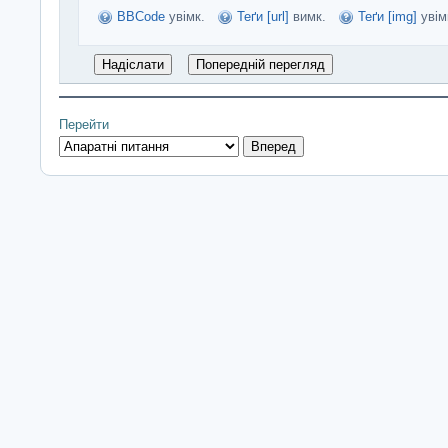
BBCode
увімк.
Теґи [url]
вимк.
Теґи [img]
увім
Перейти