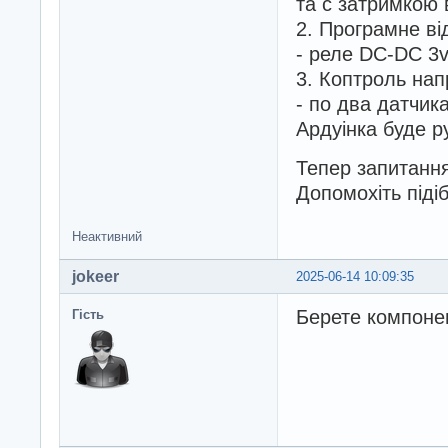
та с затримкою
2. Програмне ві
- реле DC-DC 3
3. Коптроль нап
- по два датчик
Ардуінка буде р
Тепер запитання
Допомохіть піді
Неактивний
jokeer
2025-06-14 10:09:35
Берете компонен
Гість