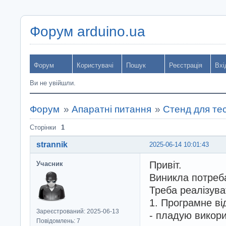
Форум arduino.ua
Форум
Користувачі
Пошук
Реєстрація
Вхі
Ви не увійшли.
Форум
»
Апаратні питання
»
Стенд для те
Сторінки
1
strannik
2025-06-14 10:01:43
Привіт.
Учасник
Виникла потреб
Треба реалізува
1. Програмне в
Зареєстрований: 2025-06-13
- пладую викори
Повідомлень: 7