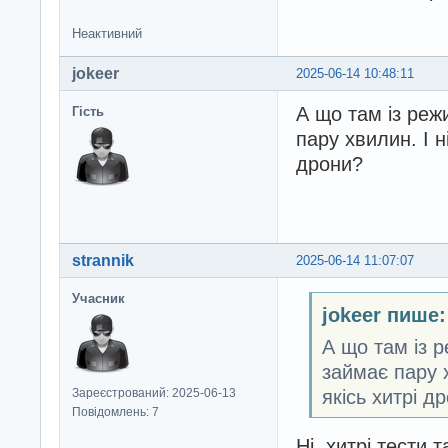
Неактивний
jokeer
2025-06-14 10:48:11
А що там із реж
Гість
пару хвилин. І н
дрони?
strannik
2025-06-14 11:07:07
Учасник
jokeer пише:
А що там із 
займає пару х
якісь хитрі д
Зареєстрований: 2025-06-13
Повідомлень: 7
Ні, хитрі тести 