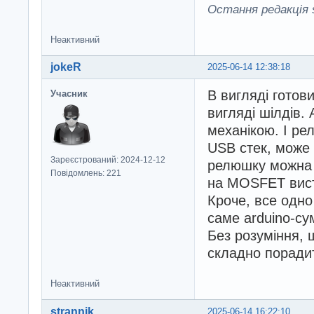
Остання редакція s
Неактивний
jokeR
2025-06-14 12:38:18
В вигляді готов
Учасник
вигляді шілдів.
механікою. І ре
USB стек, може
Зареєстрований: 2024-12-12
релюшку можна в
Повідомлень: 221
на MOSFET вист
Кроче, все одно
саме arduino-су
Без розуміння, 
складно порадит
Неактивний
strannik
2025-06-14 16:22:10