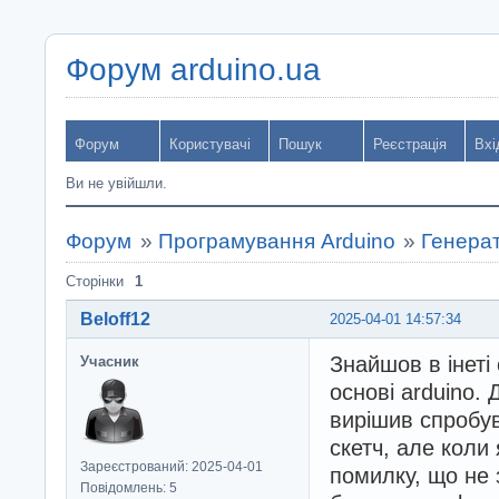
Форум arduino.ua
Форум
Користувачі
Пошук
Реєстрація
Вхі
Ви не увійшли.
Форум
»
Програмування Arduino
»
Генерат
Сторінки
1
Beloff12
2025-04-01 14:57:34
Знайшов в інеті 
Учасник
основі аrduino. 
вирішив спробув
скетч, але коли 
Зареєстрований: 2025-04-01
помилку, що не з
Повідомлень: 5