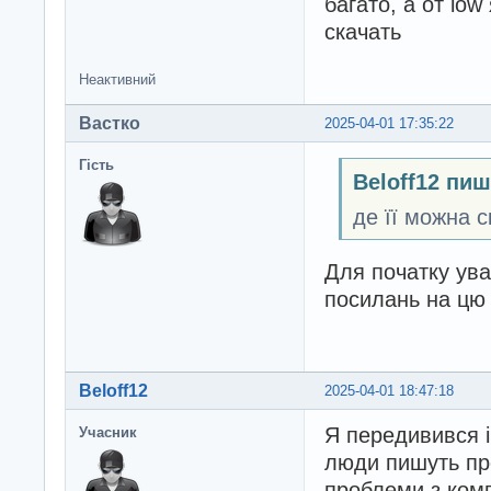
багато, а от low
скачать
Неактивний
Вастко
2025-04-01 17:35:22
Гість
Beloff12 пиш
де її можна с
Для початку ува
посилань на цю б
Beloff12
2025-04-01 18:47:18
Я передивився і
Учасник
люди пишуть про
проблеми з комп