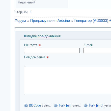
Неактивний
Сторінки
1
Форум
»
Програмування Arduino
»
Генератор (AD9833) +
Швидке повідомлення
Введіть повідомлення і натисніть Надіслати
Нік гостя 
E-mail
Повідомлення 
BBCode
увімк.
Теґи [url]
вимк.
Теґи [img]
увім