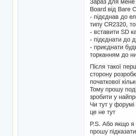
Зараз для мене 
Board від Bare C
- підєднав до е
типу CR2320, то
- вставити SD к
- підєднати до д
- приєднати будь
торканням до н
Після такої пер
сторону розробк
початкової кільк
Тому прошу под
зробити у найпр
Чи тут у форумі
це не тут
P.S. Або якщо я 
прошу підказати