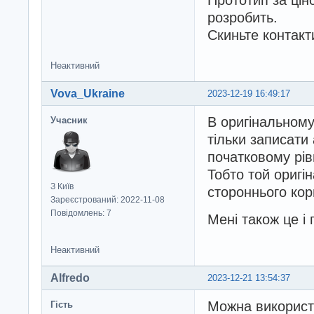
Прототип за цін
розробить.
Скиньте контакт
Неактивний
Vova_Ukraine
2023-12-19 16:49:17
В оригінальному
Учасник
тільки записати 
початковому рів
Тобто той оригі
З Київ
стороннього кор
Зареєстрований: 2022-11-08
Повідомлень: 7
Мені також це і 
Неактивний
Alfredo
2023-12-21 13:54:37
Можна використо
Гість