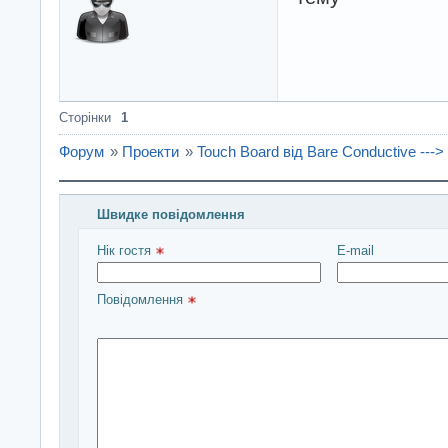
Сторінки
1
Форум
»
Проекти
»
Touch Board від Bare Conductive ---
Швидке повідомлення
Введіть повідомлення і натисніть Надіслати
Нік гостя 
E-mail
Повідомлення 