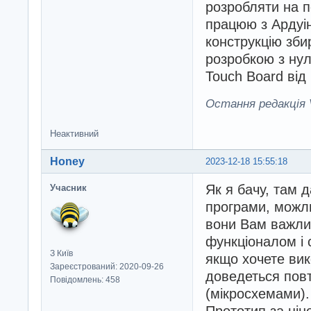
розробляти на п
працюю з Ардуін
конструкцію зби
розробкою з нул
Touch Board від 
Остання редакція V
Неактивний
Honey
2023-12-18 15:55:18
Як я бачу, там 
Учасник
програми, можли
вони Вам важлив
функціоналом і 
З Київ
якщо хочете вик
Зареєстрований: 2020-09-26
доведеться пов
Повідомлень: 458
(мікросхемами).