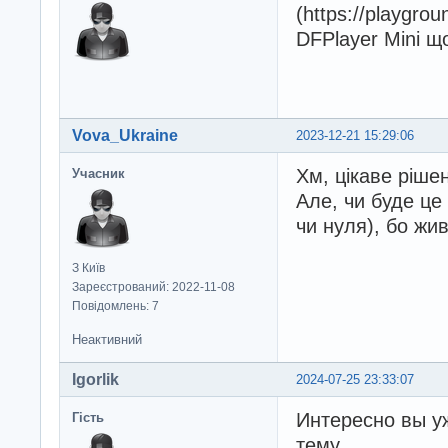
(https://playgro
DFPlayer Mini щ
Vova_Ukraine
2023-12-21 15:29:06
Хм, цікаве ріше
Учасник
Але, чи буде це
чи нуля), бо жи
З Київ
Зареєстрований: 2022-11-08
Повідомлень: 7
Неактивний
Igorlik
2024-07-25 23:33:07
Интересно вы у
Гість
тему