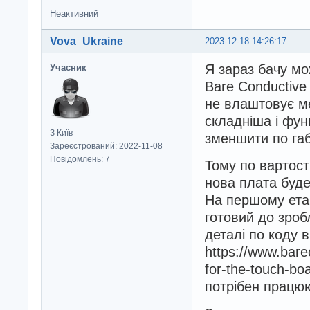
Неактивний
Vova_Ukraine
2023-12-18 14:26:17
Я зараз бачу мо
Учасник
Bare Conductive
не влаштовує м
складніша і фун
З Київ
зменшити по габ
Зареєстрований: 2022-11-08
Повідомлень: 7
Тому по вартост
нова плата буде
На першому етап
готовий до зробл
деталі по коду в
https://www.bare
for-the-touch-boa
потрібен працю