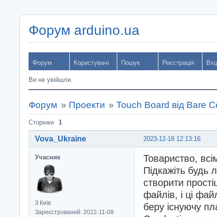
Форум arduino.ua
Форум
Користувачі
Пошук
Реєстрація
Вхі
Ви не увійшли.
Форум
»
Проекти
»
Touch Board від Bare C
Сторінки
1
Vova_Ukraine
2023-12-18 12:13:16
Товариство, всі
Учасник
Підкажіть будь л
створити прості
файлів, і ці фа
З Київ
беру існуючу пл
Зареєстрований: 2022-11-08