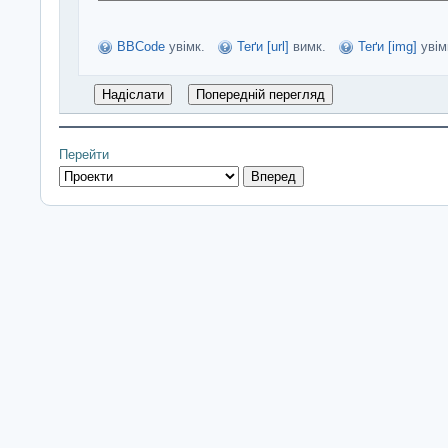
BBCode
увімк.
Теґи [url]
вимк.
Теґи [img]
увім
Перейти