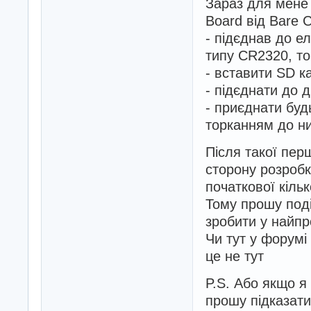
Зараз для мене 
Board від Bare C
- підєднав до е
типу CR2320, то
- вставити SD к
- підєднати до д
- приєднати будь
торканням до н
Після такої пер
сторону розробк
початкової кільк
Тому прошу под
зробити у найпр
Чи тут у форумі
це не тут
P.S. Або якщо я 
прошу підказати