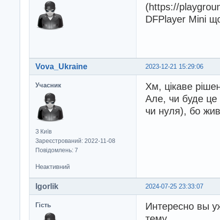
(https://playgro
DFPlayer Mini щ
Vova_Ukraine
2023-12-21 15:29:06
Хм, цікаве ріше
Учасник
Але, чи буде це
чи нуля), бо жи
З Київ
Зареєстрований: 2022-11-08
Повідомлень: 7
Неактивний
Igorlik
2024-07-25 23:33:07
Интересно вы у
Гість
тему