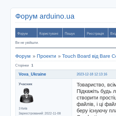
Форум arduino.ua
Форум
Користувачі
Пошук
Реєстрація
Вхі
Ви не увійшли.
Форум
»
Проекти
»
Touch Board від Bare C
Сторінки
1
Vova_Ukraine
2023-12-18 12:13:16
Товариство, всі
Учасник
Підкажіть будь л
створити прості
файлів, і ці фа
З Київ
беру існуючу пл
Зареєстрований: 2022-11-08