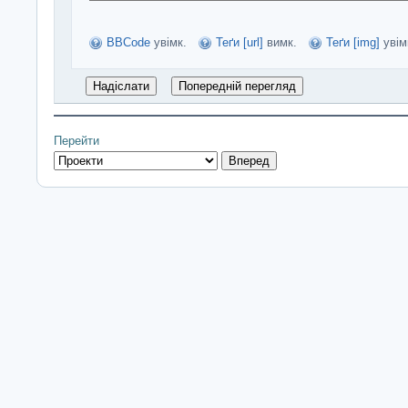
BBCode
увімк.
Теґи [url]
вимк.
Теґи [img]
увім
Перейти