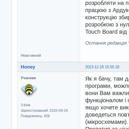
розробляти на п
працюю з Ардуін
конструкцію зби
розробкою з нул
Touch Board від 
Остання редакція V
Неактивний
Honey
2023-12-18 15:55:18
Як я бачу, там 
Учасник
програми, можли
вони Вам важлив
функціоналом і 
З Київ
якщо хочете вик
Зареєстрований: 2020-09-26
доведеться пов
Повідомлень: 458
(мікросхемами).