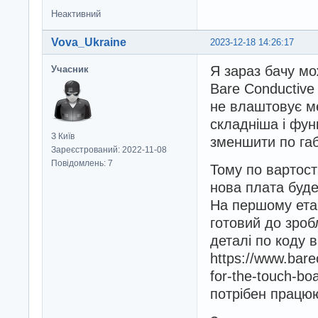
Неактивний
Vova_Ukraine
2023-12-18 14:26:17
Я зараз бачу мо
Учасник
Bare Conductive
не влаштовує м
складніша і фун
З Київ
зменшити по габ
Зареєстрований: 2022-11-08
Повідомлень: 7
Тому по вартост
нова плата буде
На першому етап
готовий до зробл
деталі по коду в
https://www.bare
for-the-touch-boa
потрібен працю