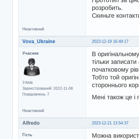
Прототип за цін
розробить.
Скиньте контакт
Неактивний
Vova_Ukraine
2023-12-19 16:49:17
В оригінальному
Учасник
тільки записати 
початковому рів
Тобто той оригі
З Київ
стороннього кор
Зареєстрований: 2022-11-08
Повідомлень: 7
Мені також це і 
Неактивний
Alfredo
2023-12-21 13:54:37
Можна використо
Гість