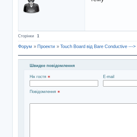
Сторінки
1
Форум
»
Проекти
»
Touch Board від Bare Conductive ---
Швидке повідомлення
Введіть повідомлення і натисніть Надіслати
Нік гостя 
E-mail
Повідомлення 