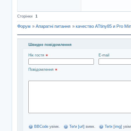
Сторінки
1
Форум
»
Апаратні питання
»
качество ATtiny85 и Pro Min
Швидке повідомлення
Введіть повідомлення і натисніть Надіслати
Нік гостя 
E-mail
Повідомлення 
BBCode
увімк.
Теґи [url]
вимк.
Теґи [img]
увім