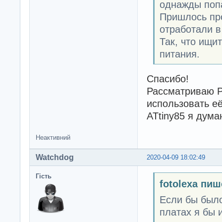
однажды поп
Пришлось про
отработали в
Так, что ищи
питания.
Спасибо!
Рассматриваю Pr
использовать её
ATtiny85 я дума
Неактивний
Watchdog
2020-04-09 18:02:49
Гість
fotolexa пиш
Если бы было
платах я бы 