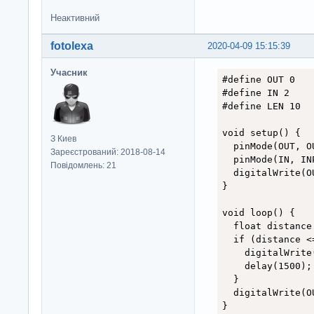
Неактивний
fotolexa
2020-04-09 15:15:39
Учасник
#define OUT 0

#define IN 2

#define LEN 10

void setup() {

З Киев
  pinMode(OUT, OU
Зареєстрований: 2018-08-14
  pinMode(IN, INP
Повідомлень: 21
  digitalWrite(OU
}

void loop() {

  float distance
  if (distance <=
    digitalWrite(
    delay(1500);

  }

  digitalWrite(OU
}