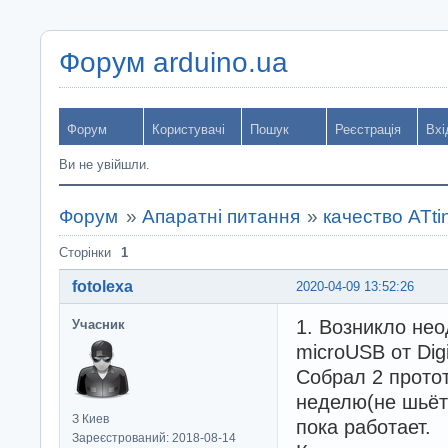
Форум arduino.ua
Форум
Користувачі
Пошук
Реєстрація
Вхі
Ви не увійшли.
Форум
»
Апаратні питання
»
качество ATti
Сторінки
1
fotolexa
2020-04-09 13:52:26
1. Возникло нео
Учасник
microUSB от Digi
Собрал 2 протот
неделю(не шьёт
З Киев
пока работает.
Зареєстрований: 2018-08-14