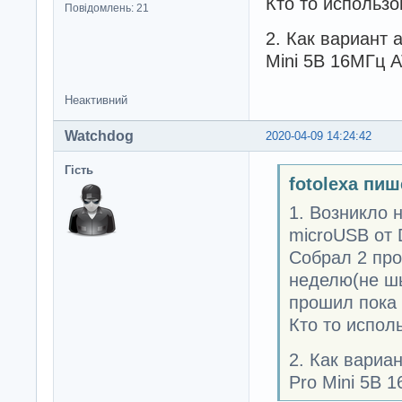
Кто то использ
Повідомлень: 21
2. Как вариант 
Mini 5В 16МГц 
Неактивний
Watchdog
2020-04-09 14:24:42
Гість
fotolexa пиш
1. Возникло 
microUSB от D
Собрал 2 про
неделю(не шь
прошил пока 
Кто то испол
2. Как вариа
Pro Mini 5В 