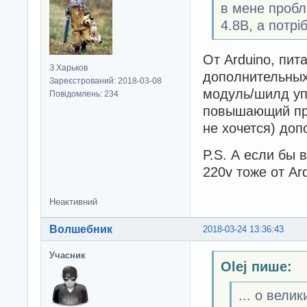
в мене пробл
4.8В, а потрі
От Arduino, пит
З Харьков
дополнительных
Зареєстрований: 2018-03-08
модуль/шилд упр
Повідомлень: 234
повышающий пре
не хочется) доп
P.S. А если бы 
220v тоже от Ar
Неактивний
Волшебник
2018-03-24 13:36:43
Учасник
Olej пише:
... о вели