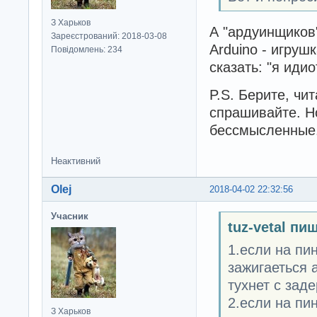
З Харьков
А "ардуинщиков" 
Зареєстрований: 2018-03-08
Arduino - игрушк
Повідомлень: 234
сказать: "я идио
P.S. Берите, чит
спрашивайте. Но
бессмысленные
Неактивний
Olej
2018-04-02 22:32:56
Учасник
tuz-vetal пи
1.если на пи
зажигаеться 
тухнет с заде
2.если на пи
З Харьков