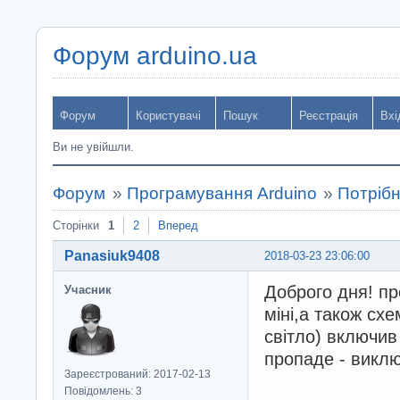
Форум arduino.ua
Форум
Користувачі
Пошук
Реєстрація
Вхі
Ви не увійшли.
Форум
»
Програмування Arduino
»
Потрібн
Сторінки
1
2
Вперед
Panasiuk9408
2018-03-23 23:06:00
Доброго дня! пр
Учасник
міні,а також сх
світло) включив
пропаде - виклю
Зареєстрований: 2017-02-13
Повідомлень: 3