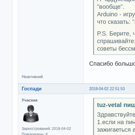
"вообще".
Arduino - игр
что сказать: 
P.S. Берите, 
спрашивайте.
советы бесс
Спасибо большо
Неактивний
Госпади
2018-04-02 22:51:53
Учасник
tuz-vetal пи
Здравствуйте
1.если на пи
зажигаеться 
Зареєстрований: 2018-04-02
Повідомлень: 6