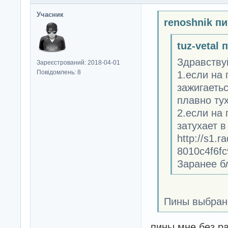
Учасник
renoshnik п
tuz-vetal 
Здравству
Зареєстрований: 2018-04-01
Повідомлень: 8
1.если на 
зажигаетьс
плавно тух
2.если на 
затухает в
http://s1.
8010c4f6fc9
Заранее б
Пины выбран
пины мне без ра