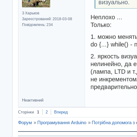
визуально.
З Харьков
Неплохо ...
Зареєстрований: 2018-03-08
Только:
Повідомлень: 234
1. можно менять
do {...} while() 
2. яркость виз
нелинейно, да е
(лампа, LTD и т
не инкрементом
предварительно
Неактивний
Сторінки
1
2
Вперед
Форум
»
Програмування Arduino
»
Потрібна допомога з 