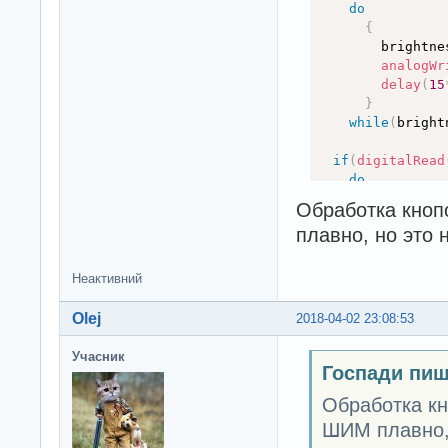
do
{
        brightne
analogWr
delay
(
15
}
while
(
bright
if
(
digitalRead
do
{
Обработка кноп
        brightne
плавно, но это 
analogWr
delay
(
15
}
Неактивний
while
(
bright
Olej
2018-04-02 23:08:53
}
Учасник
Госпади пиш
Обработка кн
ШИМ плавно, 