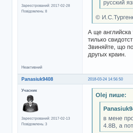
русский я
Зареєстрований: 2017-02-28
Повідомлень: 8
© И.С.Турге
А ще английска 
тилько свидотст
Звиняйте, що по
другых краин.
Неактивний
Panasiuk9408
2018-03-24 14:56:50
Учасник
Olej пише:
Panasiuk9
в мене про
Зареєстрований: 2017-02-13
Повідомлень: 3
4.8В, а по