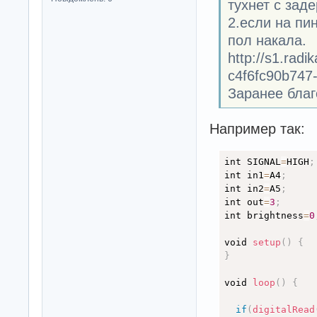
тухнет с заде
2.если на пи
пол накала.
http://s1.rad
c4f6fc90b747-f
Заранее бла
Например так:
int SIGNAL
=
HIGH
;
int in1
=
A4
;
int in2
=
A5
;
int out
=
3
;
int brightness
=
0
void 
setup
(
)
{
}
void 
loop
(
)
{
if
(
digitalRead