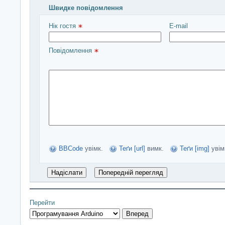
Швидке повідомлення
Введіть повідомлення і натисніть Надіслати
Нік гостя 
E-mail
Повідомлення 
BBCode
увімк.
Теґи [url]
вимк.
Теґи [img]
увім
Перейти