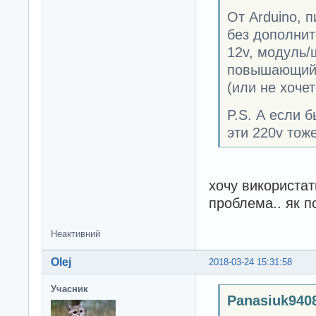
От Arduino, 
без дополнит
12v, модуль/ш
повышающий п
(или не хоче
P.S. А если 
эти 220v тож
хочу використат
проблема.. як по
Неактивний
Olej
2018-03-24 15:31:58
Учасник
Panasiuk940