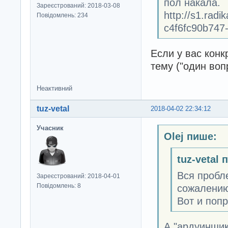
пол накала.
Зареєстрований: 2018-03-08
http://s1.rad
Повідомлень: 234
c4f6fc90b747-f
Если у вас конк
тему ("один воп
Неактивний
tuz-vetal
2018-04-02 22:34:12
Учасник
Olej пише:
tuz-vetal 
Вся пробле
Зареєстрований: 2018-04-01
Повідомлень: 8
сожалению
Вот и поп
А "ардуинщико