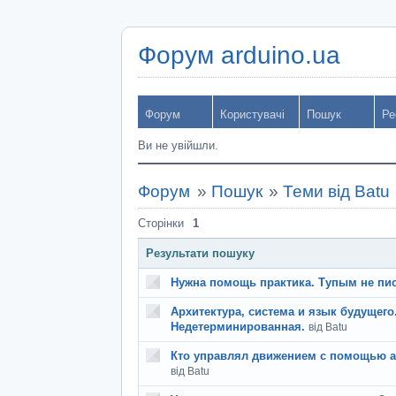
Форум arduino.ua
Форум
Користувачі
Пошук
Ре
Ви не увійшли.
Форум
»
Пошук
»
Теми від Batu
Сторінки
1
Результати пошуку
Нужна помощь практика. Тупым не пис
Архитектура, система и язык будущего
Недетерминированная.
від Batu
Кто управлял движением с помощью 
від Batu