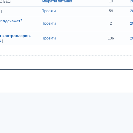
Апаратні питання
13
2
ід Batu
Проекти
59
2
]
 подскажет?
Проекти
2
2
я контроллеров.
Проекти
136
2
6
]