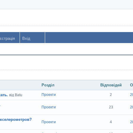
єстрація
Вхід
Розділ
Відповідей
О
ать.
Проекти
2
2
від Batu
.
Проекти
23
2
акселерометров?
Проекти
4
2