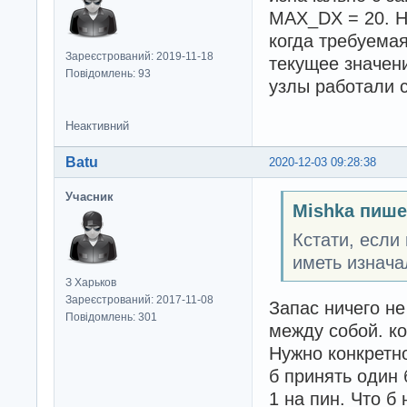
MAX_DX = 20. Н
когда требуема
Зареєстрований: 2019-11-18
текущее значен
Повідомлень: 93
узлы работали 
Неактивний
Batu
2020-12-03 09:28:38
Учасник
Mishka пише
Кстати, если
иметь изнача
З Харьков
Зареєстрований: 2017-11-08
Запас ничего не
Повідомлень: 301
между собой. к
Нужно конкретн
б принять один 
1 на пин. Что б