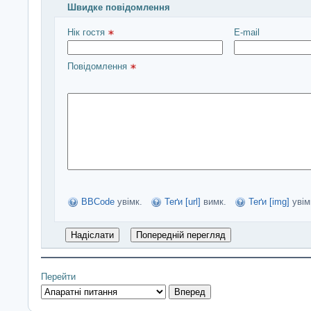
Швидке повідомлення
Введіть повідомлення і натисніть Надіслати
Нік гостя 
E-mail
Повідомлення 
BBCode
увімк.
Теґи [url]
вимк.
Теґи [img]
увім
Перейти