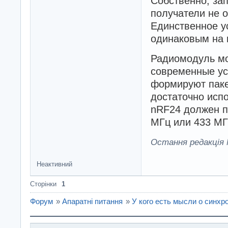
Собственно, зап
получатели не 
Единственное у
одинаковым на 
Радиомодуль мо
современные ус
формируют паке
достаточно исп
nRF24 должен п
МГц или 433 МГц
Остання редакція M
Неактивний
Сторінки
1
Форум
»
Апаратні питання
»
У кого есть мысли о синхр