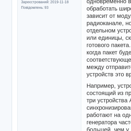
одновременно в
Зареєстрований: 2019-11-18
обработать шир
Повідомлень: 93
зависит от моду
радиоканале, н
отдельном устро
или единицы, с
готового пакета
когда пакет буд
соответствующе
между отправит
устройств это в
Например, устро
состоящий из п
три устройства 
синхронизирова
работают на одн
генератора част
большей, чем у 