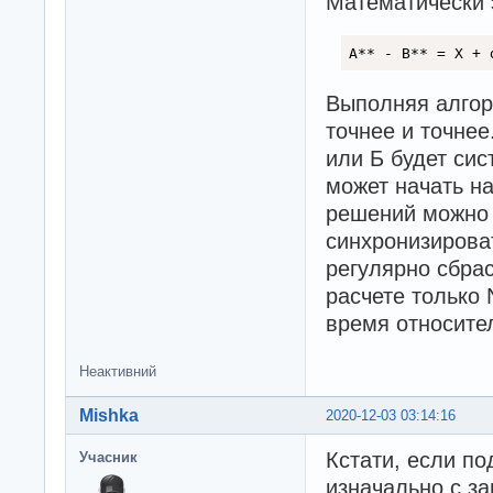
Математически 
A** - B** = X + 
Выполняя алгор
точнее и точнее
или Б будет сис
может начать на
решений можно 
синхронизирова
регулярно сбрас
расчете только 
время относите
Неактивний
Mishka
2020-12-03 03:14:16
Кстати, если по
Учасник
изначально с з