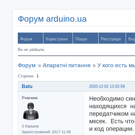
Форум arduino.ua
Форум
Користувачі
Пошук
Реєстрація
Вхі
Ви не увійшли.
Форум
»
Апаратні питання
»
У кого есть 
Сторінки
1
Batu
2020-12-02 13:02:59
Необходимо син
Учасник
находящихся на
передатчиком н
мксек. Есть чт
З Харьков
и код операции.
Зареєстрований: 2017-11-08