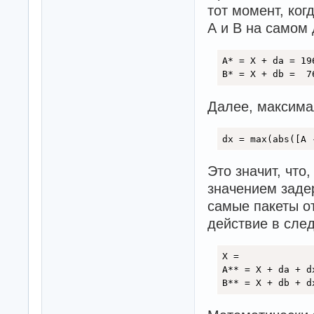
тот момент, ког
А и В на самом 
A* = X + da = 19
B* = X + db =  7
Далее, максима
dx = max(abs([A 
Это значит, что,
значением задер
самые пакеты о
действие в сле
X =             
A** = X + da + d
B** = X + db + d