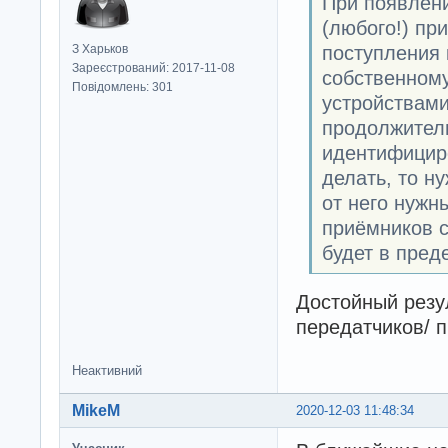
При появлени
(любого!) пр
поступления 
З Харьков
Зареєстрований: 2017-11-08
собственному
Повідомлень: 301
устройствами
продолжитель
идентифициро
делать, то н
от него нужн
приёмников с
будет в пред
Достойный резу
передатчиков/ 
Неактивний
MikeM
2020-12-03 11:48:34