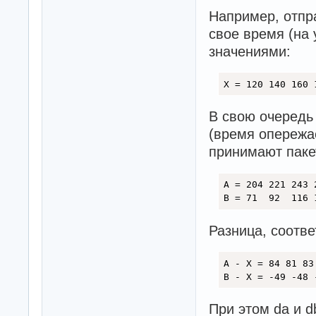
Например, отпр
свое время (на 
значениями:
X = 120 140 160 
В свою очередь
(время опережае
принимают паке
A = 204 221 243 2
B = 71  92  116 
Разница, соотве
A - X = 84 81 83
B - X = -49 -48 
При этом da и d