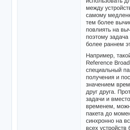
использовать дл
между устройст
самому медленн
тем более вычи
повлиять на вы
поэтому задача 
более раннем эт
Например, тако
Reference Broad
специальный пак
получения и по
значением врем
друг друга. Пр
задачи и вместо
временем, можн
пакета до момен
синхронно на в
всех устройств 