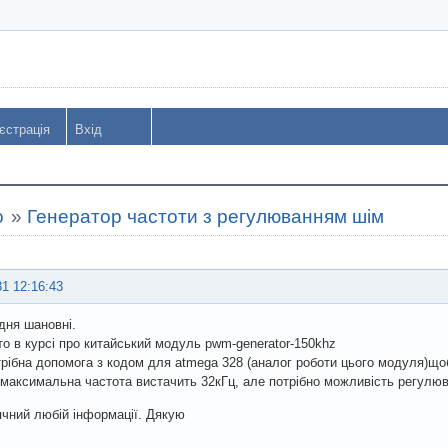
єстрація
Вхід
o
»
Генератор частоти з регулюванням шім
31 12:16:43
дня шановні.
то в курсі про китайський модуль pwm-generator-150khz
рібна допомога з кодом для atmega 328 (аналог роботи цього модуля)щоб
 максимальна частота вистачить 32кГц, але потрібно можливість регулюв
чний любій інформації. Дякую