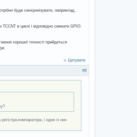
отрібно буде синхронізувати, наприклад,
и TCCNT в циклі і відповідно смикати GPIO.
гнення хорошої точності прийдеться
дж.
Цитувати
#8
лу?
регістра-компаратора, і один із них