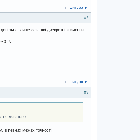
Цитувати
#2
овільно, лише ось такі дискретні значення:
n=0..N
Цитувати
#3
ютно довільно
, в певних межах точності.