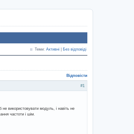
Теми:
Активні
|
Без відповіді
Відповісти
#1
 не використовувати модуль, і навіть не
ання частоти і шім.