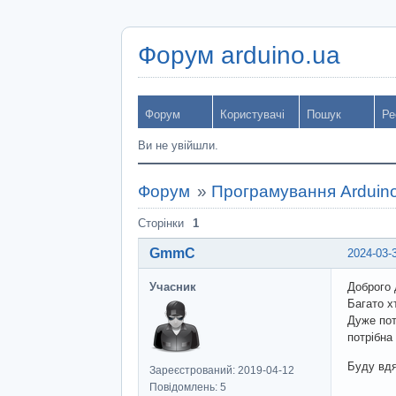
Форум arduino.ua
Форум
Користувачі
Пошук
Ре
Ви не увійшли.
Форум
»
Програмування Arduin
Сторінки
1
GmmC
2024-03-
Учасник
Доброго 
Багато х
Дуже пот
потрібна
Буду вдя
Зареєстрований: 2019-04-12
Повідомлень: 5