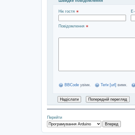
Швидке повідомлення
Введіть повідомлення і натисніть Над
Нік гостя 
E-
Повідомлення 
BBCode
увімк.
Теґи [url]
вимк.
Перейти