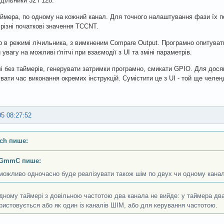
дільники 32 і 128.
аймера, по одному на кожний канал. Для точного налаштування фази їх п
різні початкові значення TCCNT.
р в режимі лічильника, з вимкненим Compare Output. Програмно опитуват
увагу на можливі ґлітчі при взаємодії з UI та зміні параметрів.
лі без таймерів, генерувати затримки програмно, смикати GPIO. Для дося
вати час виконання окремих інструкцій. Сумістити це з UI - той ще челен
05 08:27:52
ch пише:
GmmC пише:
можливо одночасно буде реалізувати також шім по двух чи одному кана
дному таймері з довільною частотою два канала не вийде: у таймера два 
ристовується або як один із каналів ШІМ, або для керування частотою.