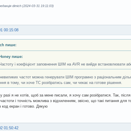
дакція dimich (2024-03-31 19:11:03)
01 00:15:08
ch пише:
Honey пише:
Частоту і коефіцієнт заповнення ШІМ на AVR не вийде встановлювати а
невиликих частот можна генерувати ШІМ програмно з раціональним дільн
ння в тому, чи хоче ТС розібратись сам, чи чекає на готове рішення.
у разі я не хотів, щоб за мене писали, я хочу сам розібратися. Так, після
 частоти і точність можлива з відхиленням, звісно, що такі питання для 
 код екран і готово. Дякую
02 01:50:42