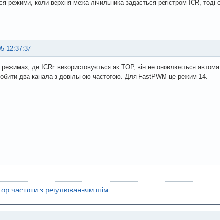
ся режими, коли верхня межа лічильника задається регістром ICR, тоді 
05 12:37:37
в режимах, де ICRn використовується як TOP, він не оновлюється автомат
обити два канала з довільною частотою. Для FastPWM це режим 14.
тор частоти з регулюванням шім