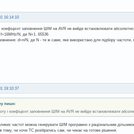
31 16:14:10
і коефіцієнт заповнення ШІМ на AVR не вийде встановлювати абсолютно д
 f=16MHz/N, де N=1..65536
овнення: d=n/N, де N - те ж саме, яке використано для підбору частоти, 
31 19:10:37
ey пише:
оту і коефіцієнт заповнення ШІМ на AVR не вийде встановлювати абсол
ликих частот можна генерувати ШІМ програмно з раціональним дільником
в тому, чи хоче ТС розібратись сам, чи чекає на готове рішення.