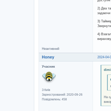
доступні 
2) Два т
задаючи 
3) Тайме
Звернути 
4) Взага
вирахову
Неактивний
Honey
2024-04-
Учасник
dimi
З Київ
Зареєстрований: 2020-09-26
На о
Повідомлень: 458
вико