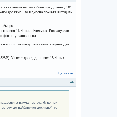
 досяжна нижча частота буде при дільнику 501:
жчої досяжної, то відносна похибка виходить
 таймера.
внювався 16-бітний лічильник. Розрахувати
коефіцієнту заповнення.
 піном по таймеру і виставляти відповідне
328P). У них є два додаткових 16-бітних
Цитувати
#6
упна досяжна нижча частота буде при
частоту до найближчої досяжної, то