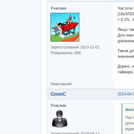
Учасник
Частота 
[16e3/50
≈ 0.1%. 
Якщо так
Для нижч
діапазон
Зареєстрований: 2023-12-01
Також дл
Повідомлень: 888
значення
Доречі, 
таймера 
Неактивний
GmmC
2024-04-
Учасник
dimi
Част
діль
відн
Зареєстрований: 2019-04-12