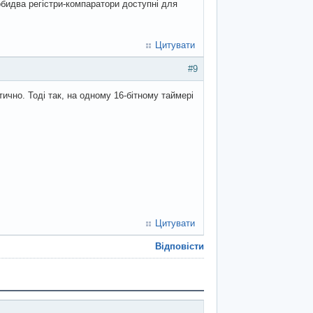
обидва регістри-компаратори доступні для
Цитувати
#9
ично. Тоді так, на одному 16-бітному таймері
Цитувати
Відповісти