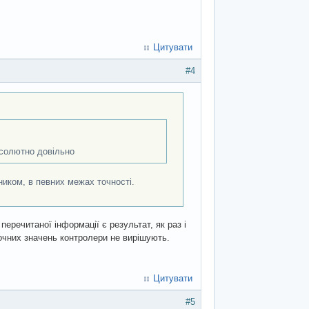
Цитувати
#4
бсолютно довільно
иком, в певних межах точності.
 перечитаної інформації є результат, як раз і
точних значень контролери не вирішують.
Цитувати
#5