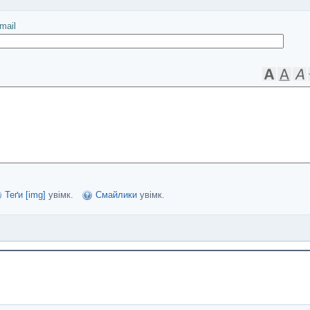
іслати
mail
Теґи [img]
увімк.
Смайлики
увімк.