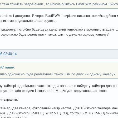
 така точність задовільняє, то можна обійтись FastPWM режимом 16-біт
сё чітко і доступно. Я через FastPWM і вирішив питання, похибка дійсно м
азники мене ідеально влаштовують.
підкажете, потрібно буде двух канальний генератор з можливість здвиг ф
одночасно буде реалізувати також шім по двух чи одному каналу?
05 02:40:14
C пише:
иво одночасно буде реалізувати також шім по двух чи одному каналу?
у таймері з довільною частотою два канала не вийде: у таймера два регі
овується або як один із каналів ШІМ, або для керування частотою.
ні варіанти:
таймер, два канала, фіксований набір частот. Для 16-бітного таймера мак
чі. Для 8-бітного 62500 Гц, 7812.5 Гц і т.д, тобто 16 МГц / 256 і дільник