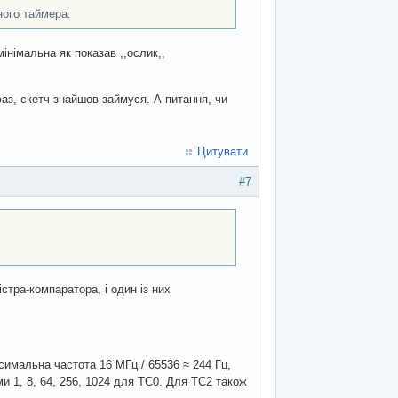
ного таймера.
інімальна як показав ,,ослик,,
аз, скетч знайшов займуся. А питання, чи
Цитувати
#7
стра-компаратора, і один із них
симальна частота 16 МГц / 65536 ≈ 244 Гц,
ами 1, 8, 64, 256, 1024 для TC0. Для TC2 також