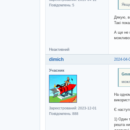
Якщо
Повідомлень: 5
Дякую, в
Такі пок
А ще не 
можливо 
Неактивний
dimich
2024-04-
Учасник
Gmm
можл
На одном
використ
Зареєстрований: 2023-12-01
Є наступ
Повідомлень: 888
1) Один 
решта ниж