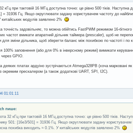
32 кГц при тактовій 16 МГц доступна точно: це рівно 500 тіків. Наступна
1] = 31936 Гц. Якщо округлювати задану користувачем частоту до найбли
У китайських модулів заявлено 2%
а точність задовільняє, то можна обійтись FastPWM режимом 16-бітного
их частот вмикати апаратний дільник таймера (prescaler), щоб не перепо
и для зміни дільника, щоб зберегти баланс між похибкою по частоті і по 
я 100% заповнення (або для 0% в інверсному режимі) вимикати керування
 через GPIO.
на деяких платах ардуіно зустрічаються Atmega328PB (хоча марковані як 
з окремим прескалером (а також додаткові UART, SPI, I2C).
04 01:01:11
ch пише:
ота 32 кГц при тактовій 16 МГц доступна точно: це рівно 500 тіків. Наст
нику 501: [16e3/501] = 31936 Гц. Якщо округлювати задану користувачем 
осна похибка виходить ≈ 0.1%. У китайських модулів заявлено 2%