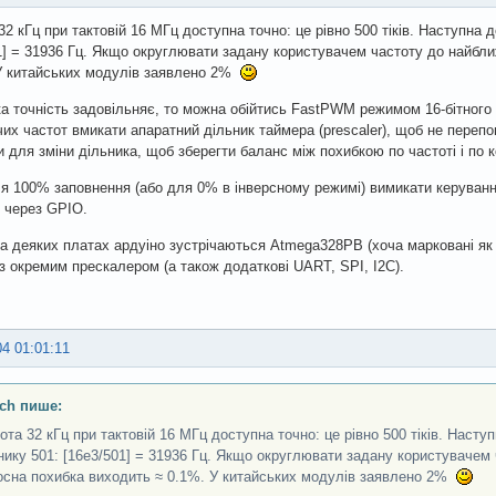
32 кГц при тактовій 16 МГц доступна точно: це рівно 500 тіків. Наступна
1] = 31936 Гц. Якщо округлювати задану користувачем частоту до найбли
У китайських модулів заявлено 2%
а точність задовільняє, то можна обійтись FastPWM режимом 16-бітного
их частот вмикати апаратний дільник таймера (prescaler), щоб не перепо
и для зміни дільника, щоб зберегти баланс між похибкою по частоті і по 
я 100% заповнення (або для 0% в інверсному режимі) вимикати керування
 через GPIO.
на деяких платах ардуіно зустрічаються Atmega328PB (хоча марковані як 
з окремим прескалером (а також додаткові UART, SPI, I2C).
04 01:01:11
ch пише:
ота 32 кГц при тактовій 16 МГц доступна точно: це рівно 500 тіків. Наст
нику 501: [16e3/501] = 31936 Гц. Якщо округлювати задану користувачем 
осна похибка виходить ≈ 0.1%. У китайських модулів заявлено 2%