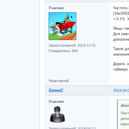
Учасник
Частота 
[16e3/50
≈ 0.1%. 
Якщо так
Для нижч
діапазон
Зареєстрований: 2023-12-01
Також дл
Повідомлень: 888
значення
Доречі, 
таймера 
Неактивний
GmmC
2024-04-
Учасник
dimi
Част
діль
відн
Зареєстрований: 2019-04-12