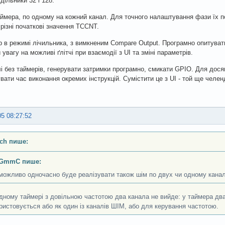
дільники 32 і 128.
аймера, по одному на кожний канал. Для точного налаштування фази їх п
різні початкові значення TCCNT.
р в режимі лічильника, з вимкненим Compare Output. Програмно опитуват
увагу на можливі ґлітчі при взаємодії з UI та зміні параметрів.
лі без таймерів, генерувати затримки програмно, смикати GPIO. Для дося
вати час виконання окремих інструкцій. Сумістити це з UI - той ще челен
05 08:27:52
ch пише:
GmmC пише:
можливо одночасно буде реалізувати також шім по двух чи одному кана
дному таймері з довільною частотою два канала не вийде: у таймера два 
ристовується або як один із каналів ШІМ, або для керування частотою.