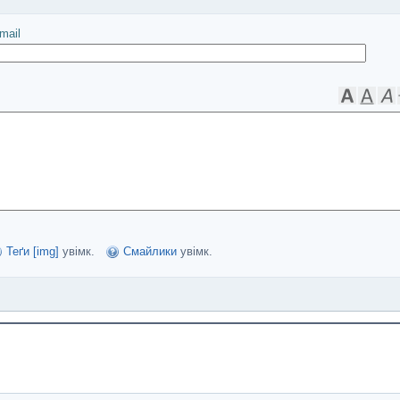
іслати
mail
Теґи [img]
увімк.
Смайлики
увімк.