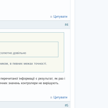
Цитувати
#4
бсолютно довільно
иком, в певних межах точності.
 перечитаної інформації є результат, як раз і
точних значень контролери не вирішують.
Цитувати
#5