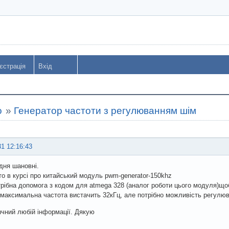
єстрація
Вхід
o
»
Генератор частоти з регулюванням шім
31 12:16:43
дня шановні.
то в курсі про китайський модуль pwm-generator-150khz
рібна допомога з кодом для atmega 328 (аналог роботи цього модуля)щоб
 максимальна частота вистачить 32кГц, але потрібно можливість регулюв
чний любій інформації. Дякую