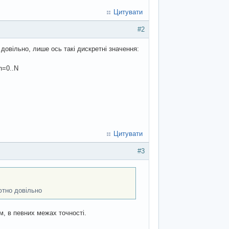
Цитувати
#2
овільно, лише ось такі дискретні значення:
n=0..N
Цитувати
#3
ютно довільно
, в певних межах точності.