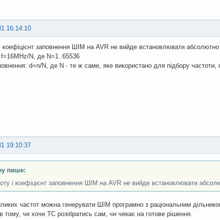
31 16:14:10
і коефіцієнт заповнення ШІМ на AVR не вийде встановлювати абсолютно д
 f=16MHz/N, де N=1..65536
овнення: d=n/N, де N - те ж саме, яке використано для підбору частоти, 
31 19:10:37
ey пише:
оту і коефіцієнт заповнення ШІМ на AVR не вийде встановлювати абсол
ликих частот можна генерувати ШІМ програмно з раціональним дільником
в тому, чи хоче ТС розібратись сам, чи чекає на готове рішення.