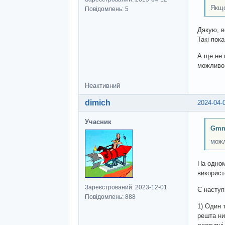
Якщо
Повідомлень: 5
Дякую, в
Такі пок
А ще не 
можливо 
Неактивний
dimich
2024-04-
Учасник
Gmm
можл
На одном
використ
Зареєстрований: 2023-12-01
Є наступ
Повідомлень: 888
1) Один 
решта ниж