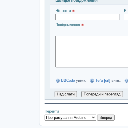
Швидке повідомлення
Введіть повідомлення і натисніть Над
Нік гостя 
E-
Повідомлення 
BBCode
увімк.
Теґи [url]
вимк.
Перейти