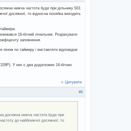
 досяжна нижча частота буде при дільнику 501:
жчої досяжної, то відносна похибка виходить
 таймера.
внювався 16-бітний лічильник. Розрахувати
коефіцієнту заповнення.
 піном по таймеру і виставляти відповідне
328P). У них є два додаткових 16-бітних
Цитувати
#6
упна досяжна нижча частота буде при
частоту до найближчої досяжної, то