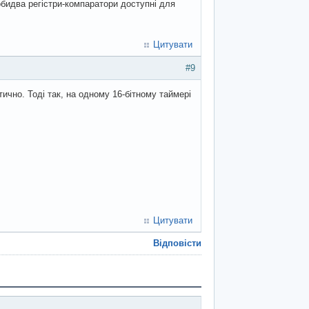
обидва регістри-компаратори доступні для
Цитувати
#9
ично. Тоді так, на одному 16-бітному таймері
Цитувати
Відповісти