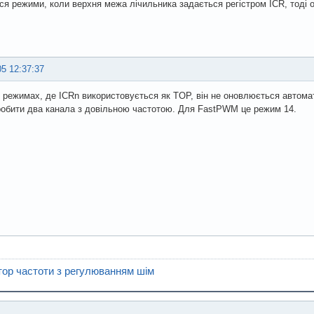
ся режими, коли верхня межа лічильника задається регістром ICR, тоді 
05 12:37:37
в режимах, де ICRn використовується як TOP, він не оновлюється автомат
обити два канала з довільною частотою. Для FastPWM це режим 14.
тор частоти з регулюванням шім