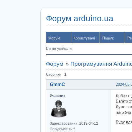
Форум arduino.ua
Форум
Користувачі
Пошук
Ре
Ви не увійшли.
Форум
»
Програмування Arduin
Сторінки
1
GmmC
2024-03-
Учасник
Доброго 
Багато х
Дуже пот
потрібна
Буду вдя
Зареєстрований: 2019-04-12
Повідомлень: 5