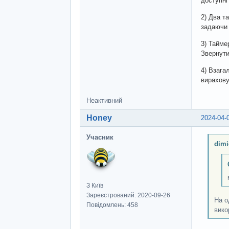
доступні 
2) Два т
задаючи 
3) Тайме
Звернути 
4) Взага
вирахову
Неактивний
Honey
2024-04-
Учасник
dimi
З Київ
Зареєстрований: 2020-09-26
На о
Повідомлень: 458
вико