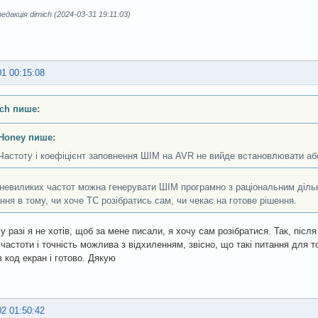
дакція dimich (2024-03-31 19:11:03)
01 00:15:08
ch пише:
Honey пише:
Частоту і коефіцієнт заповнення ШІМ на AVR не вийде встановлювати а
невиликих частот можна генерувати ШІМ програмно з раціональним дільн
ння в тому, чи хоче ТС розібратись сам, чи чекає на готове рішення.
у разі я не хотів, щоб за мене писали, я хочу сам розібратися. Так, після
 частоти і точність можлива з відхиленням, звісно, що такі питання для 
 код екран і готово. Дякую
02 01:50:42