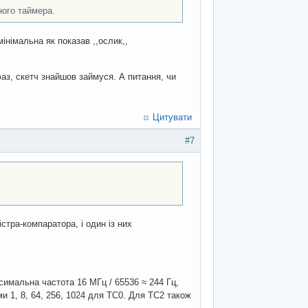
ного таймера.
інімальна як показав ,,ослик,,
аз, скетч знайшов займуся. А питання, чи
Цитувати
#7
стра-компаратора, і один із них
симальна частота 16 МГц / 65536 ≈ 244 Гц,
ами 1, 8, 64, 256, 1024 для TC0. Для TC2 також