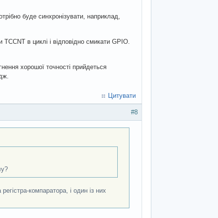
отрібно буде синхронізувати, наприклад,
и TCCNT в циклі і відповідно смикати GPIO.
гнення хорошої точності прийдеться
дж.
Цитувати
#8
лу?
регістра-компаратора, і один із них