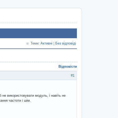
Теми:
Активні
|
Без відповіді
Відповісти
#1
 не використовувати модуль, і навіть не
ання частоти і шім.