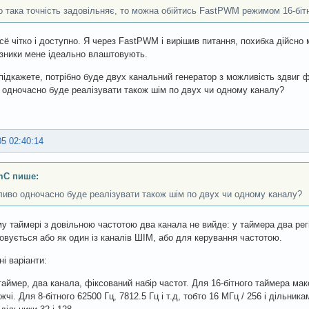
 така точність задовільняє, то можна обійтись FastPWM режимом 16-біт
сё чітко і доступно. Я через FastPWM і вирішив питання, похибка дійсно м
азники мене ідеально влаштовують.
підкажете, потрібно буде двух канальний генератор з можливість здвиг ф
одночасно буде реалізувати також шім по двух чи одному каналу?
05 02:40:14
C пише:
иво одночасно буде реалізувати також шім по двух чи одному каналу?
у таймері з довільною частотою два канала не вийде: у таймера два регі
овується або як один із каналів ШІМ, або для керування частотою.
ні варіанти:
таймер, два канала, фіксований набір частот. Для 16-бітного таймера мак
чі. Для 8-бітного 62500 Гц, 7812.5 Гц і т.д, тобто 16 МГц / 256 і дільник