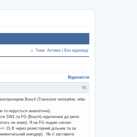
Теми:
Активні
|
Без відповіді
Відповісти
#1
тролером Bosch (Transistor verstarker, ніби
и то керується аналогічно).
акти SW1 та FG (Bosch) підключені до реле.
чогось не знаю). Я на FG подаю сигнал
/- 15 В через резисторний дільник та за
рементальний енкодер) . Як її заставити