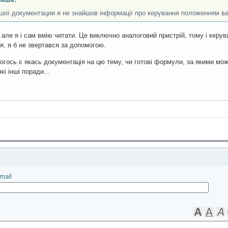
шої документации я не знайшов інформації про керування положенням ва
 але я і сам вмію читати. Це виключно аналоговий пристрій, тому і керу
я, я б не звертався за допомогою.
огось є якась документація на цю тему, чи готові формули, за якими мож
кі інші поради...
іслати
mail