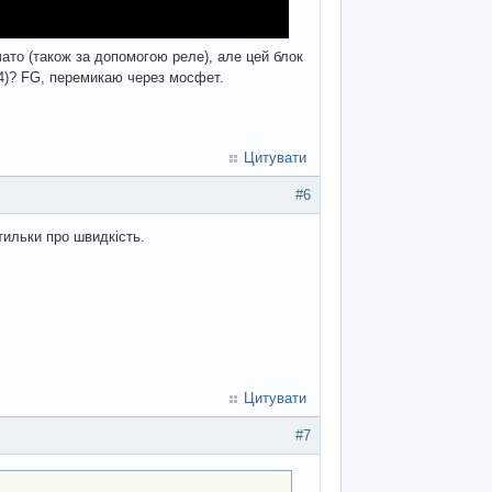
ато (також за допомогою реле), але цей блок
4)? FG, перемикаю через мосфет.
Цитувати
#6
тильки про швидкість.
Цитувати
#7