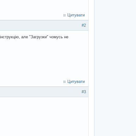
Цитувати
#2
інструкцію, але "Загрузки" чомусь не
Цитувати
#3