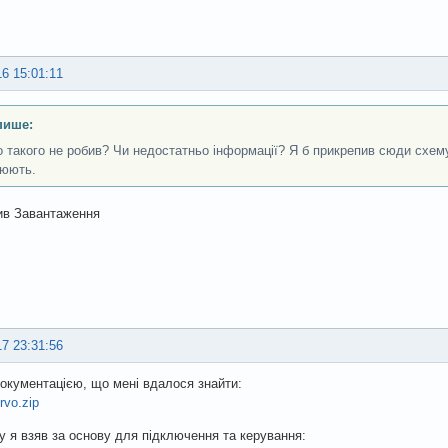
16 15:01:11
пише:
о такого не робив? Чи недостатньо інформації? Я б прикрепив сюди схему
юють.
ив Завантаження
17 23:31:56
документацією, що мені вдалося знайти:
rvo.zip
 я взяв за основу для підключення та керування: