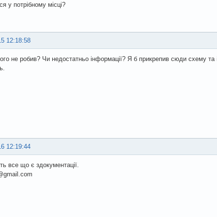
ся у потрібному місці?
15 12:18:58
кого не робив? Чи недостатньо інформації? Я б прикрепив сюди схему та 
ь.
16 12:19:44
ь все що є здокументації.
@gmail.com