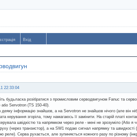
єстрація
Вхід
рводвигун
11 22:33:04
ть будьласка розібратися з промисловим серводвигуном Fanuc та сервокон
 або Servotron (TS 150-40).
 деяку інформацію знайшов, а на Servotron не знайшов нічого (але він ніб
ата керування згоріла, тому намагаюсь її замінити. На старій платі конт
керувала швідкістю та напрямком через реле - мені не зрозуміло (Або я 
руху (через транзистор), а на SW1 подаю сигнал напрямку та швидкості (+
ю реле). Серва рухається, але зупиняється кожного разу по різному (інк