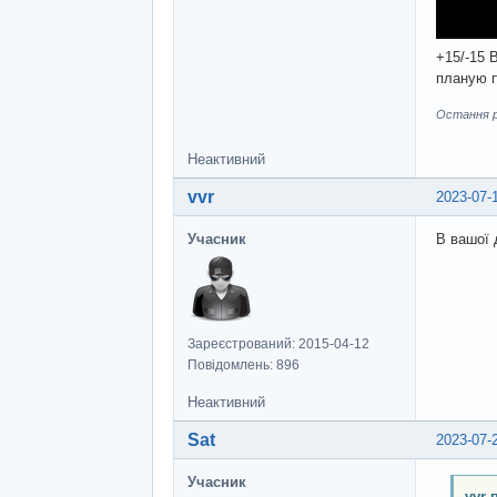
+15/-15 
планую п
Остання ре
Неактивний
vvr
2023-07-
Учасник
В вашої 
Зареєстрований: 2015-04-12
Повідомлень: 896
Неактивний
Sat
2023-07-
Учасник
vvr 