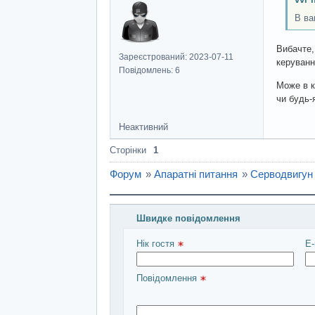
В ва
Вибачте,
Зареєстрований: 2023-07-11
керуванн
Повідомлень: 6
Може в к
чи будь-я
Неактивний
Сторінки
1
Форум
»
Апаратні питання
»
Серводвигун
Швидке повідомлення
Введіть повідомлення і натисніть Над
Нік гостя 
E-
Повідомлення 