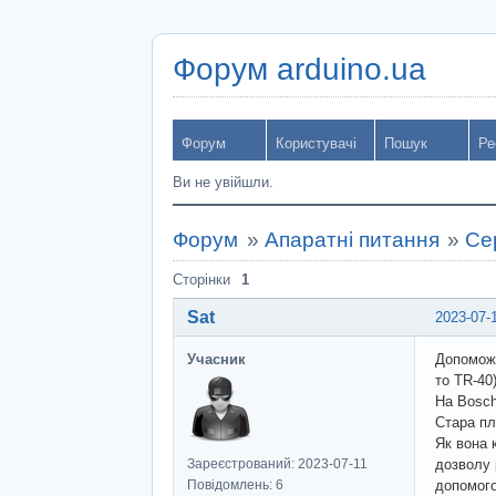
Форум arduino.ua
Форум
Користувачі
Пошук
Ре
Ви не увійшли.
Форум
»
Апаратні питання
»
Се
Сторінки
1
Sat
2023-07-
Учасник
Допоможі
то TR-40)
На Bosch
Стара пл
Як вона 
Зареєстрований: 2023-07-11
дозволу 
Повідомлень: 6
допомого