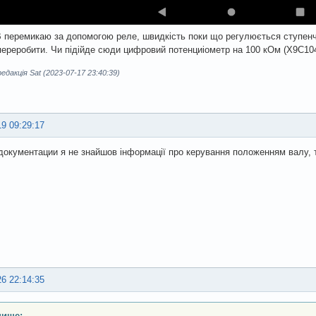
В перемикаю за допомогою реле, швидкість поки що регулюється ступенч
ереробити. Чи підійде сюди цифровий потенциіометр на 100 кОм (X9C10
дакція Sat (2023-07-17 23:40:39)
19 09:29:17
документации я не знайшов інформації про керування положенням валу, 
26 22:14:35
пише: