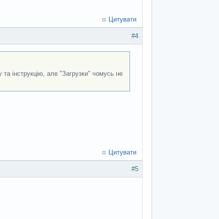
Цитувати
#4
 та інструкцію, але "Загрузки" чомусь не
Цитувати
#5