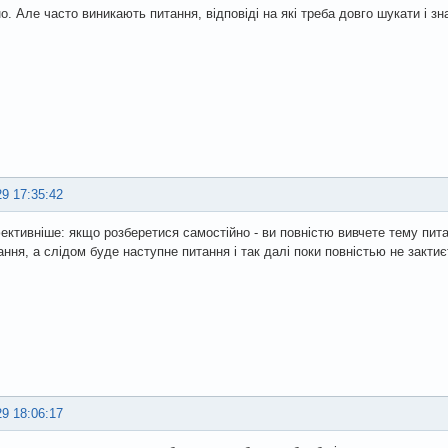
но. Але часто виникають питання, відповіді на які треба довго шукати і з
29 17:35:42
фективніше: якщо розберетися самостійно - ви повністю вивчете тему пита
ання, а слідом буде наступне питання і так далі поки повністью не зактиє
29 18:06:17