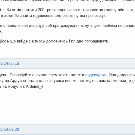
і: я би хотів платити 200 грн за одне заняття тривалістю годину або півт
о я хотів би знайти в дешевше але розгляну всі пропозиції.
 є невеличкий досвід у веб програмуванні тому з цим проблем не виникне
ю.
іюсь що вийде з кимось домовитись і плідно попрацювати.
25 14:05:15
ень. Попробуйте сначала посмотреть вот эти
видеоуроки
. Они дадут ва
ку на Ардуино. Если данные уроки все же покажутся вам сложными, тог
е на модули к Arduino)))
25 14:07:20