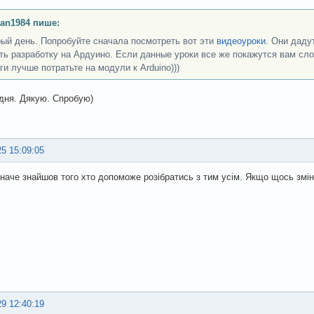
an1984 пише:
ый день. Попробуйте сначала посмотреть вот эти
видеоуроки
. Они даду
ть разработку на Ардуино. Если данные уроки все же покажутся вам сло
ги лучше потратьте на модули к Arduino)))
дня. Дякую. Спробую)
25 15:09:05
наче знайшов того хто допоможе розібратись з тим усім. Якщо щось змін
29 12:40:19