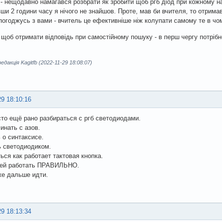
- нещодавно намагався розбрати як зробити щоб ргб діод при кожному на
ши 2 години часу я нічого не знайшов. Проте, мав би вчителя, то отрима
погоджусь з вами - вчитель це ефективніше ніж колупати самому те в чо
 щоб отримати відповідь при самостійному пошуку - в перш чергу потрібно
дакція Kagitfb (2022-11-29 18:08:07)
29 18:10:16
то ещё рано разбираться с ргб светодиодами.
инать с азов.
 о синтаксисе.
 светодиодиком.
ься как работает тактовая кнопка.
 ней работать ПРАВИЛЬНО.
же дальше идти.
29 18:13:34