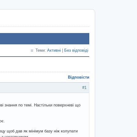
Теми:
Активні
|
Без відповіді
Відповісти
#1
і знання по темі. Настільки поверхневі що
ює.
ецу щоб дав як мінімум базу ніж колупати
 з наставником.