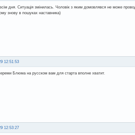
всім дня. Ситуація змінилась. Чоловік з яким домовлявся не може прово
Тому знову в пошуках наставника)
29 12:51:53
ереми Блюма на русском вам для старта вполне хватит.
29 12:53:27