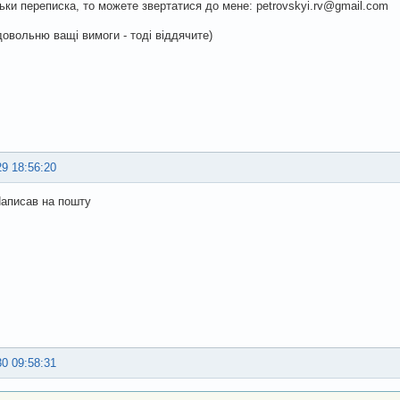
ьки переписка, то можете звертатися до мене: petrovskyi.rv@gmail.com
овольню ващі вимоги - тоді віддячите)
29 18:56:20
аписав на пошту
30 09:58:31