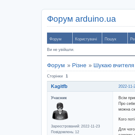
Форум arduino.ua
Форум
Користувачі
Пошук
Ре
Ви не увійшли.
Форум
»
Різне
»
Шукаю вчителя
Сторінки
1
Kagitfb
2022-11-
Учасник
Всім прив
Про себе
можна ск
Кого пот
Зареєстрований: 2022-11-23
Для чого
Повідомлень: 12
самому, 