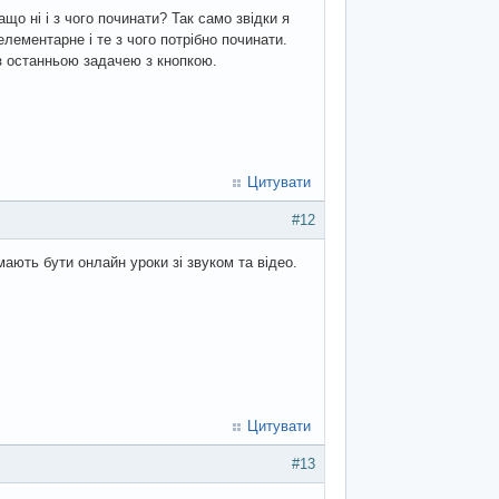
що ні і з чого починати? Так само звідки я
лементарне і те з чого потрібно починати.
 з останньою задачею з кнопкою.
Цитувати
#12
мають бути онлайн уроки зі звуком та відео.
Цитувати
#13