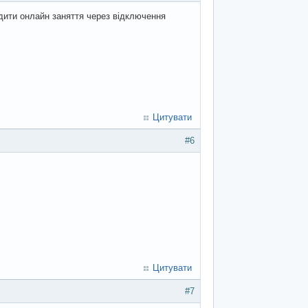
дити онлайн заняття через відключення
Цитувати
#6
Цитувати
#7