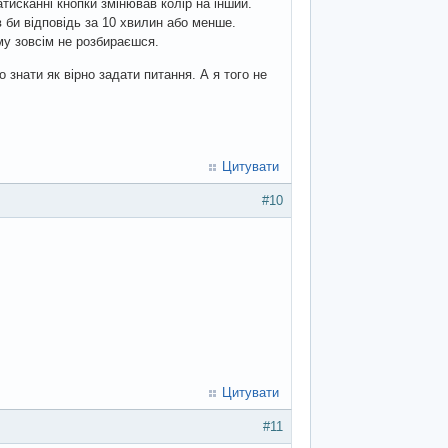
тисканні кнопки змінював колір на інший.
в би відповідь за 10 хвилин або менше.
му зовсім не розбираєшся.
 знати як вірно задати питання. А я того не
Цитувати
#10
Цитувати
#11