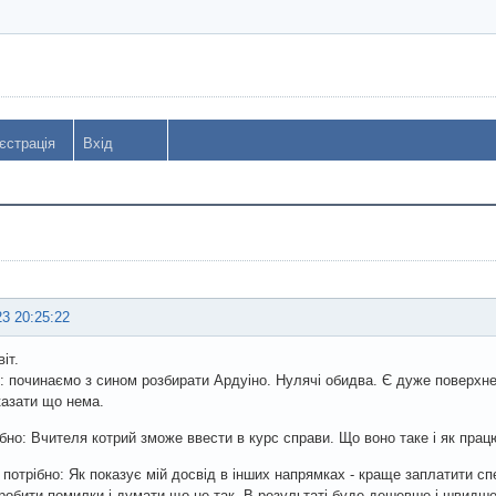
єстрація
Вхід
23 20:25:22
іт.
: починаємо з сином розбирати Ардуіно. Нулячі обидва. Є дуже поверхнев
азати що нема.
ібно: Вчителя котрий зможе ввести в курс справи. Що воно таке і як прац
 потрібно: Як показує мій досвід в інших напрямках - краще заплатити сп
робити помилки і думати що не так. В результаті буде дешевше і швидше