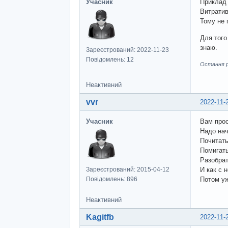
Учасник
Приклад 
Витратив
Тому не 
Для того
знаю.
Зареєстрований: 2022-11-23
Повідомлень: 12
Остання ре
Неактивний
vvr
2022-11-
Учасник
Вам прос
Надо нач
Почитать
Помигать
Разобрат
Зареєстрований: 2015-04-12
И как с
Повідомлень: 896
Потом у
Неактивний
Kagitfb
2022-11-