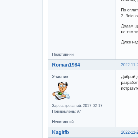
По оплат
2. Звісн
Додам що
не тямл
Дуже над
Неактивний
Roman1984
2022-11-
Учасник
Добрый д
разработ
потратьт
Зареєстрований: 2017-02-17
Повідомлень: 97
Неактивний
Kagitfb
2022-11-