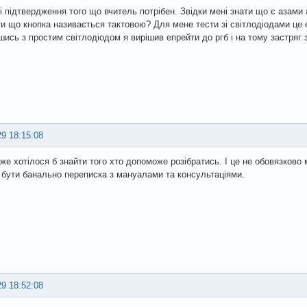
і підтвердження того що вчитель потрібен. Звідки мені знати що є азами а
и що кнопка називається тактовою? Для мене тести зі світлодіодами це е
шись з простим світлодіодом я вирішив епрейти до ргб і на тому застряг
29 18:15:08
же хотілося б знайти того хто допоможе розібратись. І це не обовязково 
бути банально переписка з мануалами та консультаціями.
29 18:52:08