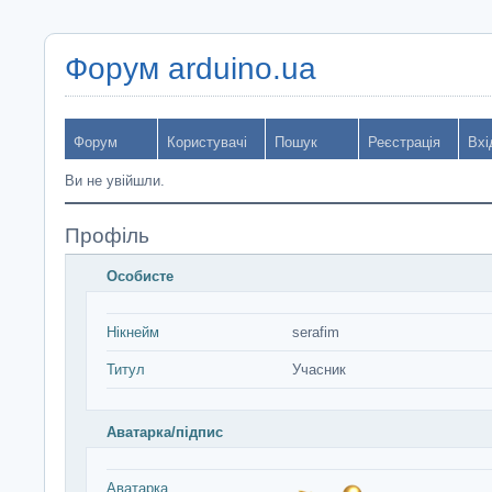
Форум arduino.ua
Форум
Користувачі
Пошук
Реєстрація
Вхі
Ви не увійшли.
Профіль
Особисте
Нікнейм
serafim
Титул
Учасник
Аватарка/підпис
Аватарка