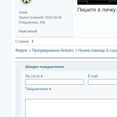
Пишите в личку.
З Київ
Зареєстрований: 2020-09-26
Повідомлень: 458
Неактивний
Сторінки
1
Форум
»
Програмування Arduino
»
Нужна помощь в соз
Швидке повідомлення
Введіть повідомлення і натисніть Надіслати
Нік гостя 
E-mail
Повідомлення 