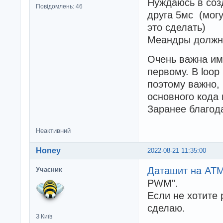
Нуждаюсь в созд
Повідомлень: 46
друга 5мс (могу
это сделать)
Меандры должны
Очень важна им
первому. В loop
поэтому важно,
основного кода
Заранее благод
Неактивний
Honey
2022-08-21 11:35:00
Даташит на AT
Учасник
PWM".
Если не хотите 
сделаю.
З Київ