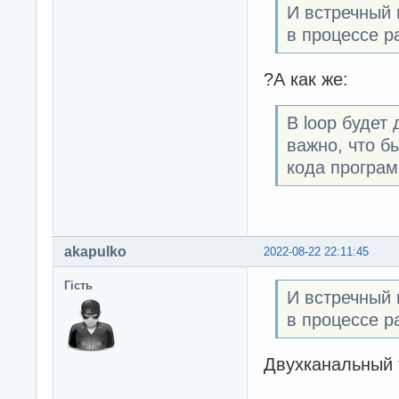
И встречный 
в процессе р
?А как же:
В loop будет
важно, что б
кода програ
akapulko
2022-08-22 22:11:45
Гість
И встречный 
в процессе р
Двухканальный 