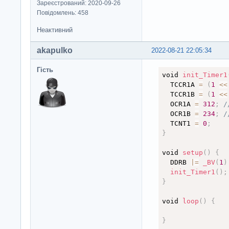
Зареєстрований: 2020-09-26
Повідомлень: 458
Неактивний
akapulko
2022-08-21 22:05:34
Гість
void 
init_Timer1
  TCCR1A 
=
(
1
<
<
  TCCR1B 
=
(
1
<
<
  OCR1A 
=
312
;
/
  OCR1B 
=
234
;
/
  TCNT1 
=
0
;
}
void 
setup
(
)
{
  DDRB 
|
=
_BV
(
1
)
init_Timer1
(
)
;
}
void 
loop
(
)
{
}