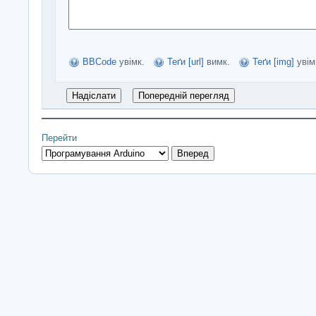
BBCode
увімк.
Теґи [url]
вимк.
Теґи [img]
увім
Перейти