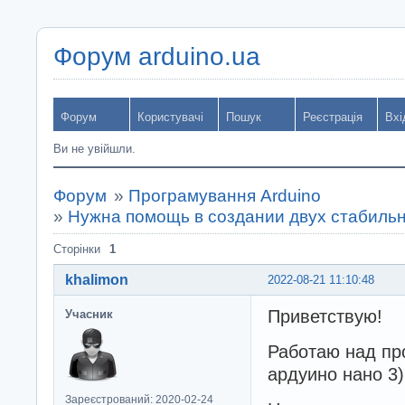
Форум arduino.ua
Форум
Користувачі
Пошук
Реєстрація
Вхі
Ви не увійшли.
Форум
»
Програмування Arduino
»
Нужна помощь в создании двух стабиль
Сторінки
1
khalimon
2022-08-21 11:10:48
Приветствую!
Учасник
Работаю над пр
ардуино нано 3)
Зареєстрований: 2020-02-24