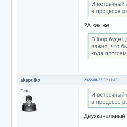
И встречный 
в процессе р
?А как же:
В loop будет
важно, что б
кода програ
akapulko
2022-08-22 22:11:45
Гість
И встречный 
в процессе р
Двухканальный 