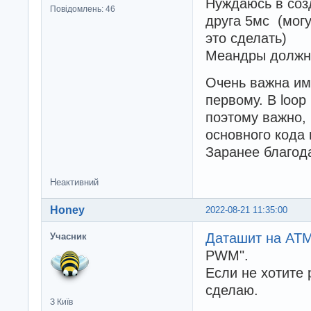
Нуждаюсь в созд
Повідомлень: 46
друга 5мс (могу
это сделать)
Меандры должны
Очень важна им
первому. В loop
поэтому важно,
основного кода
Заранее благод
Неактивний
Honey
2022-08-21 11:35:00
Даташит на AT
Учасник
PWM".
Если не хотите 
сделаю.
З Київ