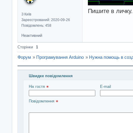
Пишите в личку.
З Київ
Зареєстрований: 2020-09-26
Повідомлень: 458
Неактивний
Сторінки
1
Форум
»
Програмування Arduino
»
Нужна помощь в соз
Швидке повідомлення
Введіть повідомлення і натисніть Надіслати
Нік гостя 
E-mail
Повідомлення 