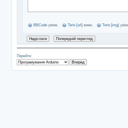
BBCode
увімк.
Теґи [url]
вимк.
Теґи [img]
увім
Перейти