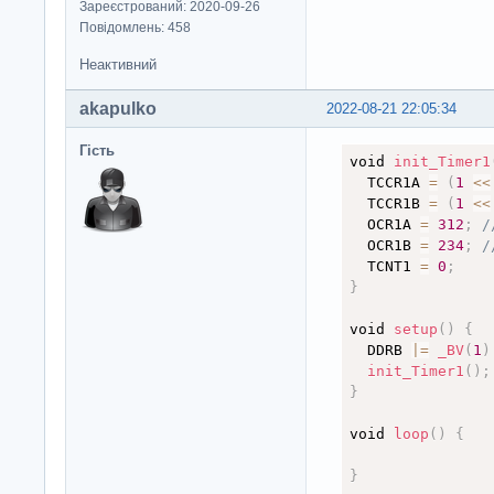
Зареєстрований: 2020-09-26
Повідомлень: 458
Неактивний
akapulko
2022-08-21 22:05:34
Гість
void 
init_Timer1
  TCCR1A 
=
(
1
<
<
  TCCR1B 
=
(
1
<
<
  OCR1A 
=
312
;
/
  OCR1B 
=
234
;
/
  TCNT1 
=
0
;
}
void 
setup
(
)
{
  DDRB 
|
=
_BV
(
1
)
init_Timer1
(
)
;
}
void 
loop
(
)
{
}