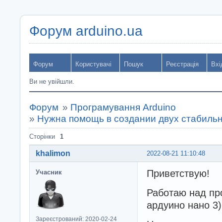
Форум arduino.ua
Форум
Користувачі
Пошук
Реєстрація
Вхі
Ви не увійшли.
Форум
»
Програмування Arduino
»
Нужна помощь в создании двух стабиль
Сторінки
1
khalimon
2022-08-21 11:10:48
Приветствую!
Учасник
Работаю над пр
ардуино нано 3)
Зареєстрований: 2020-02-24