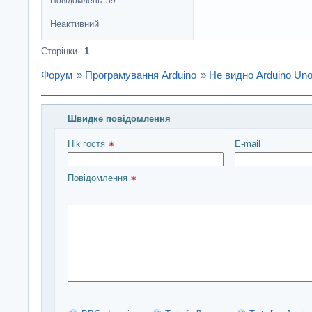
Повідомлень: 59
Неактивний
Сторінки
1
Форум
»
Програмування Arduino
»
Не видно Arduino Un
Швидке повідомлення
Введіть повідомлення і натисніть Надіслати
Нік гостя 
E-mail
Повідомлення 