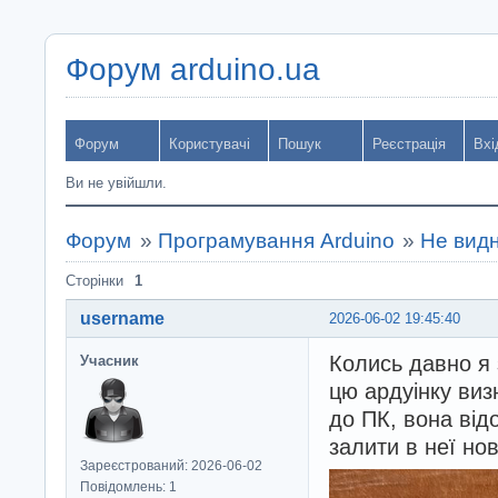
Форум arduino.ua
Форум
Користувачі
Пошук
Реєстрація
Вхі
Ви не увійшли.
Форум
»
Програмування Arduino
»
Не видн
Сторінки
1
username
2026-06-02 19:45:40
Колись давно я 
Учасник
цю ардуінку виз
до ПК, вона від
залити в неї нов
Зареєстрований: 2026-06-02
Повідомлень: 1