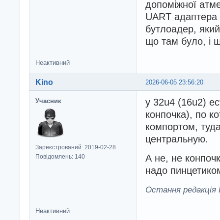
допоміжної атме
UART адаптера "
бутлоадер, який
що там було, і 
Неактивний
Kino
2026-06-05 23:56:20
у 32u4 (16u2) е
Учасник
конпочка), по к
компортом, туда
центральную.
Зареєстрований: 2019-02-28
А не, не конпоч
Повідомлень: 140
надо пинцетико
Остання редакція K
Неактивний