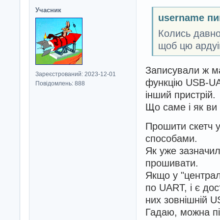
Учасник
username пи
Колись давно 
щоб цю ардуі
Записували ж м
Зареєстрований: 2023-12-01
функцію USB-UA
Повідомлень: 888
інший пристрій.
Що саме і як ви
Прошити скетч у
способами.
Як уже зазначил
прошивати.
Якщо у "централ
по UART, і є до
них зовнішній 
Гадаю, можна пі