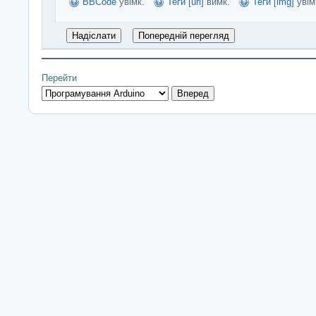
BBCode
увімк.
Теґи [url]
вимк.
Теґи [img]
увім
Перейти