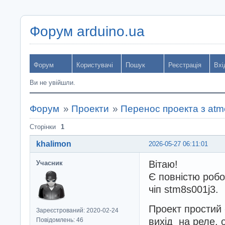
Форум arduino.ua
Форум
Користувачі
Пошук
Реєстрація
Вхі
Ви не увійшли.
Форум
»
Проекти
»
Перенос проекта з atm
Сторінки
1
khalimon
2026-05-27 06:11:01
Вітаю!
Учасник
Є повністю робо
чіп stm8s001j3.
Проект простий 
Зареєстрований: 2020-02-24
вихід на реле, 
Повідомлень: 46