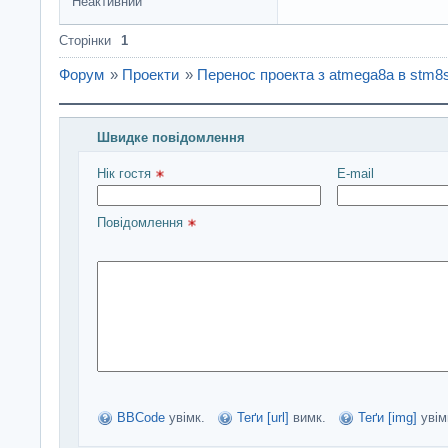
Неактивний
Сторінки
1
Форум
»
Проекти
»
Перенос проекта з atmega8a в stm8
Швидке повідомлення
Введіть повідомлення і натисніть Надіслати
Нік гостя 
E-mail
Повідомлення 
BBCode
увімк.
Теґи [url]
вимк.
Теґи [img]
увім