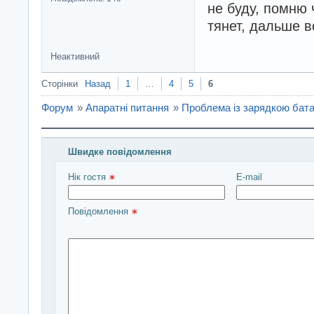
не буду, помню 
тянет, дальше в
Неактивний
Сторінки
Назад
1
…
4
5
6
Форум
»
Апаратні питання
»
Проблема із зарядкою бата
Швидке повідомлення
Введіть повідомлення і натисніть Надіслати
Нік гостя 
E-mail
Повідомлення 