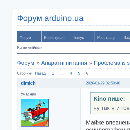
Форум arduino.ua
Форум
Користувачі
Пошук
Реєстрація
Вхі
Ви не увійшли.
Форум
»
Апаратні питання
»
Проблема із 
Сторінки
Назад
1
…
4
5
6
dimich
2026-01-29 02:50:40
Учасник
Kino пише:
ну так я и го
Майже впевнени
осцилографом по