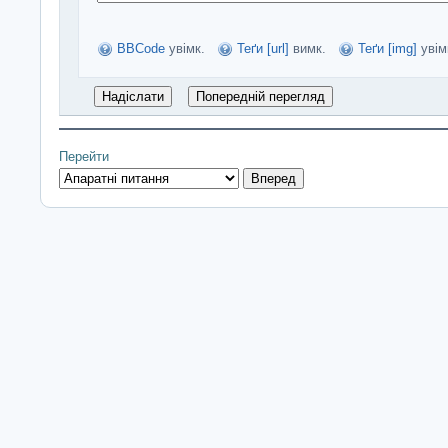
BBCode
увімк.
Теґи [url]
вимк.
Теґи [img]
увім
Перейти