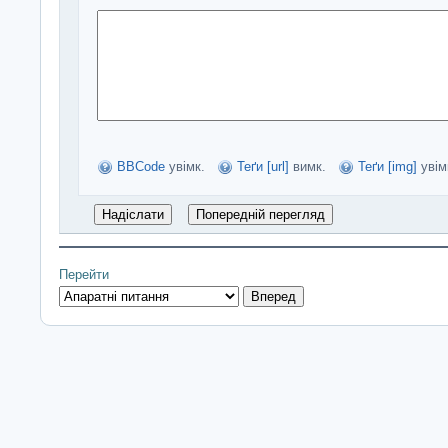
BBCode
увімк.
Теґи [url]
вимк.
Теґи [img]
увім
Перейти