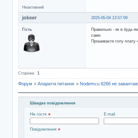
Неактивний
jokeer
2025-05-04 13:57:09
Гість
Правильно - як в будь-як
саме.
Прошиваєте голу плату 
Сторінки
1
Форум
»
Апаратні питання
»
Nodemcu 8266 не завантаж
Швидке повідомлення
Введіть повідомлення і натисніть Надіслати
Нік гостя 
E-mail
Повідомлення 