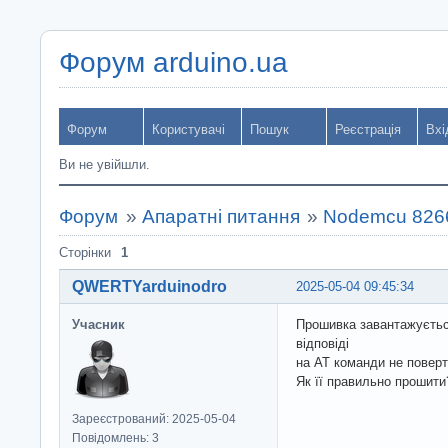
Форум arduino.ua
Форум
Користувачі
Пошук
Реєстрація
Вхі
Ви не увійшли.
Форум
»
Апаратні питання
»
Nodemcu 8266
Сторінки
1
QWERTYarduinodro
2025-05-04 09:45:34
Учасник
Прошивка завантажується
відповіді
на AT команди не поверт
Як її правильно прошити
Зареєстрований: 2025-05-04
Повідомлень: 3