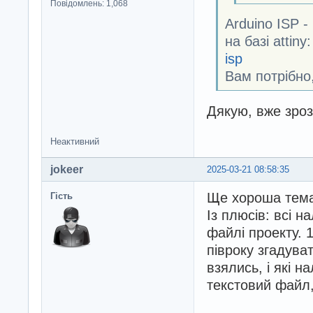
Повідомлень: 1,068
Arduino ISP 
на базі attiny
isp
Вам потрібно,
Дякую, вже зроз
Неактивний
jokeer
2025-03-21 08:58:35
Ще хороша тема,
Гість
Із плюсів: всі н
файлі проекту. 
півроку згадуват
взялись, і які н
текстовий файл