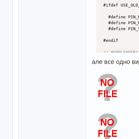
  #ifdef USE_OLD_
  #endif

// HOODLOADER2
// on Uno or M
але все одно вид
#
else
#endif