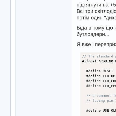
підтягнути на +5
Всі три світлоді
потім один "диха
Біда в тому що 
бутлоадери...
Я вже і перепри
// The standard 
#ifndef ARDUINO_H
  #define RESET 
  #define LED_HB
  #define LED_ER
  #define LED_PM
// Uncomment f
// (using pin 