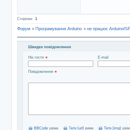
Сторінки
1
Форум
»
Програмування Arduino
»
не працює ArduinoIS
Швидке повідомлення
Введіть повідомлення і натисніть Надіслати
Нік гостя 
E-mail
Повідомлення 
BBCode
увімк.
Теґи [url]
вимк.
Теґи [img]
увім