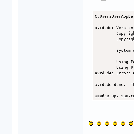
C:UsersUserAppDa
avrdude: Version 
         Copyrig
         Copyrig
         System 
         Using P
         Using P
avrdude: Error: 
avrdude done.  Th
Ошибка при запис