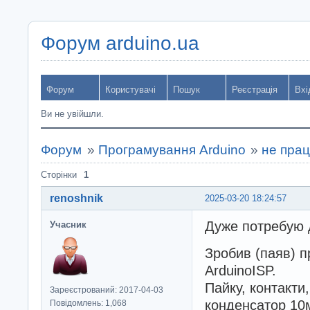
Форум arduino.ua
Форум
Користувачі
Пошук
Реєстрація
Вхі
Ви не увійшли.
Форум
»
Програмування Arduino
»
не прац
Сторінки
1
renoshnik
2025-03-20 18:24:57
Дуже потребую 
Учасник
Зробив (паяв) п
ArduinoISP.
Пайку, контакти
Зареєстрований: 2017-04-03
конденсатор 10
Повідомлень: 1,068