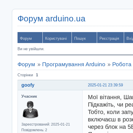
Форум arduino.ua
Форум
Користувачі
Пошук
Реєстрація
Вхі
Ви не увійшли.
Форум
»
Програмування Arduino
»
Робота 
Сторінки
1
goofy
2025-01-21 23:39:59
Мої вітання, Ша
Учасник
Підкажіть, чи р
Тобто, коли зап
включаєш в розе
Зареєстрований: 2025-01-21
через блок на 5В
Повідомлень: 2