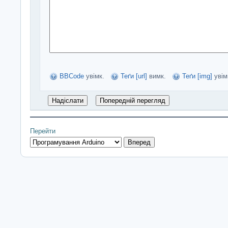
BBCode
увімк.
Теґи [url]
вимк.
Теґи [img]
увім
Перейти