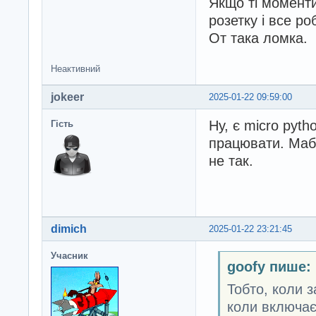
Якщо ті моменти
розетку і все ро
От така ломка.
Неактивний
jokeer
2025-01-22 09:59:00
Ну, є micro pyt
Гість
працювати. Маб
не так.
dimich
2025-01-22 23:21:45
Учасник
goofy пише:
Тобто, коли 
коли включає