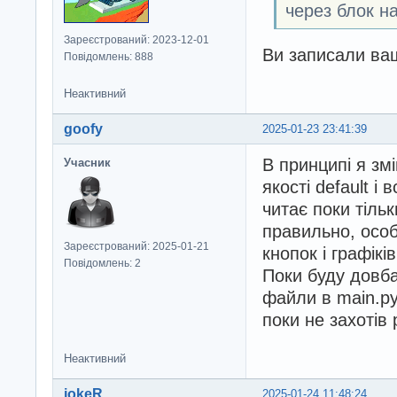
через блок на
Зареєстрований: 2023-12-01
Ви записали ва
Повідомлень: 888
Неактивний
goofy
2025-01-23 23:41:39
В принципі я змі
Учасник
якості default і
читає поки тіль
правильно, особ
Зареєстрований: 2025-01-21
кнопок і графікі
Повідомлень: 2
Поки буду довба
файли в main.py 
поки не захотів
Неактивний
jokeR
2025-01-24 11:48:24