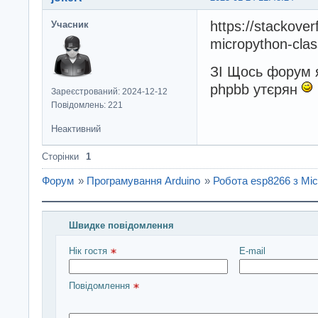
https://stackove
Учасник
micropython-clas
ЗІ Щось форум я
phpbb утєрян
Зареєстрований: 2024-12-12
Повідомлень: 221
Неактивний
Сторінки
1
Форум
»
Програмування Arduino
»
Робота esp8266 з Mic
Швидке повідомлення
Введіть повідомлення і натисніть Надіслати
Нік гостя 
E-mail
Повідомлення 