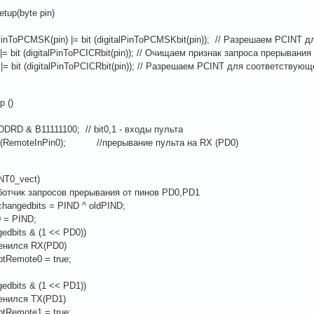
etup(byte pin)
PinToPCMSK(pin) |= bit (digitalPinToPCMSKbit(pin)); // Разрешаем PCINT д
 bit (digitalPinToPCICRbit(pin)); // Очищаем признак запроса прерыван
 bit (digitalPinToPCICRbit(pin)); // Разрешаем PCINT для соответствую
p ()
DRD & B11111100; // bit0,1 - входы пульта
p (RemoteInPin0); //прерывание пульта на RX (PD0)
NT0_vect)
аботчик запросов прерывания от пинов PD0,PD1
changedbits = PIND ^ oldPIND;
 = PIND;
gedbits & (1 << PD0))
енился RX(PD0)
tRemote0 = true;
gedbits & (1 << PD1))
енился TX(PD1)
tRemote1 = true;