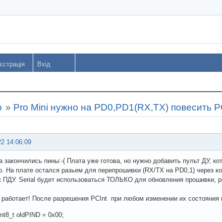
єстрація
Вхід
o
»
Pro Mini нужно на PD0,PD1(RX,TX) повесить 
22 14:06:09
а закончились пины:-( Плата уже готова, но нужно добавить пульт ДУ, к
p. На плате остался разьем для перепрошивки (RX/TX на PD0,1) через к
 ПДУ. Serial будет использоваться ТОЛЬКО для обновления прошивки, 
е работает! После разрешения PCInt при любом изменении их состояни
uint8_t oldPIND = 0x00;