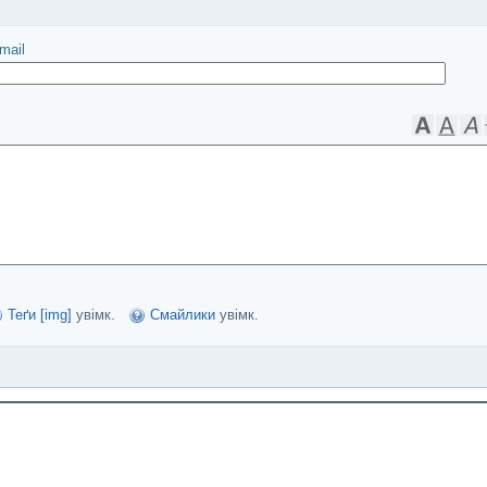
іслати
mail
Теґи [img]
увімк.
Смайлики
увімк.