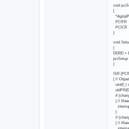
void pciS
{
*digital
PCIFR |=
PCICR |=
}
void Setu
{
DDRD = D
pciSetu
}
ISR (PCI
{ // Обр
uint8_t 
oldPIND
if (chan
{ // Изм
interrup
}
if (chan
{ // Изм
interrup