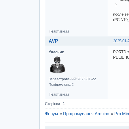
}
после эт
(PCINT0_
Неактивний
AVP
2025-01-
Учасник
PORTD эт
РЕШЕН
Зареєстрований: 2025-01-22
Повідомлень: 2
Неактивний
Сторінки
1
Форум
»
Програмування Arduino
»
Pro Mi