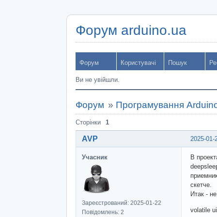
Форум arduino.ua
Форум
Користувачі
Пошук
Ре
Ви не увійшли.
Форум
»
Програмування Arduin
Сторінки
1
AVP
2025-01-
Учасник
В проект
deepslee
приемник
скетче.
Итак - н
Зареєстрований: 2025-01-22
volatile 
Повідомлень: 2