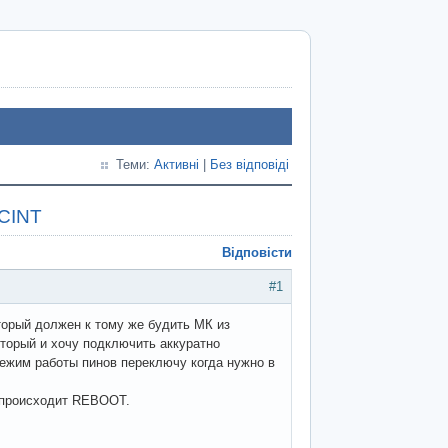
Теми:
Активні
|
Без відповіді
PCINT
Відповісти
#1
оторый должен к тому же будить МК из
оторый и хочу подключить аккуратно
режим работы пинов переключу когда нужно в
я происходит REBOOT.