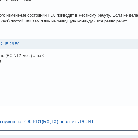
ого изменение состоянии PD0 приводит в жесткому ребуту. Если не делат
vect) пустой или там пишу не значущую команду - все равно ребут...
22 15:26:50
о (PCINT2_vect) а не 0.
О
ni нужно на PD0,PD1(RX,TX) повесить PCINT