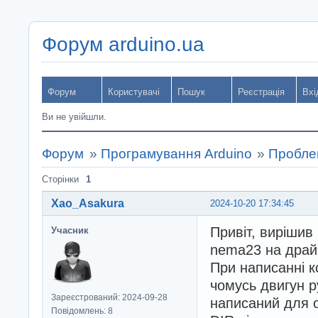
Форум arduino.ua
Форум
Користувачі
Пошук
Реєстрація
Вхі
Ви не увійшли.
Форум
»
Програмування Arduino
»
Пробле
Сторінки
1
Xao_Asakura
2024-10-20 17:34:45
Привіт, вирішив
Учасник
nema23 на драй
При написанні к
чомусь двигун р
Зареєстрований: 2024-09-28
написаний для о
Повідомлень: 8