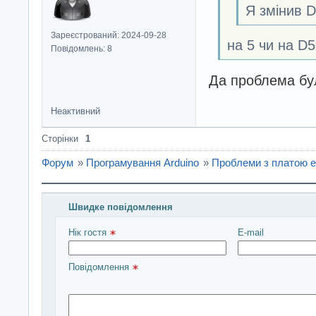
Я змінив D
Зареєстрований: 2024-09-28
на 5 чи на D5
Повідомлень: 8
Да проблема бу
Неактивний
Сторінки
1
Форум
»
Програмування Arduino
»
Проблеми з платою 
Швидке повідомлення
Введіть повідомлення і натисніть Надіслати
Нік гостя 
E-mail
Повідомлення 