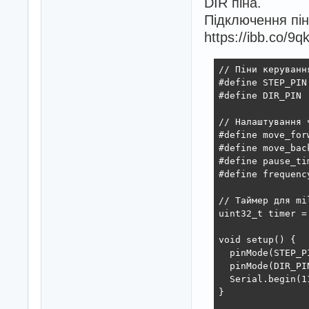
DIR піна.
Підключення пін
https://ibb.co/9q
// Піни керуванн
#define STEP_PIN
#define DIR_PIN 
// Налаштування ч
#define move_for
#define move_bac
#define pause_ti
#define frequenc
// Таймер для mil
uint32_t timer = 
void setup() {

  pinMode(STEP_P
  pinMode(DIR_PIN
  Serial.begin(1
}
