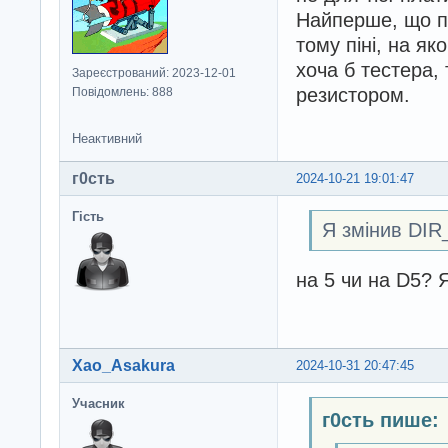
  // Обертаємо д
Найперше, що по
  do {

    digitalWrite
тому піні, на я
    delayMicrose
хоча б тестера,
Зареєстрований: 2023-12-01
    digitalWrite
резистором.
Повідомлень: 888
    delayMicrose
  } while (milli
Неактивний
  delay(pause_ti
}
г0cть
2024-10-21 19:01:47
Гість
Я змінив DIR
на 5 чи на D5? Я
Xao_Asakura
2024-10-31 20:47:45
Учасник
г0cть пише: