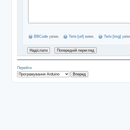
BBCode
увімк.
Теґи [url]
вимк.
Теґи [img]
увім
Перейти