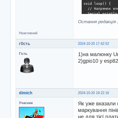
void loop() {

  // Напрямок впе
  Serial.println
  digitalWrite(D
Остання редакція X
  delay(100);   
Неактивний
  timer = millis
  // Обертаємо д
г0cть
  do {

2024-10-20 17:42:52
    digitalWrite
1)на малюнку U
    delayMicrose
Гість
    digitalWrite
2)gpio10 у esp8
    delayMicrose
  } while (milli
  delay(pause_ti
  // Напрямок наз
dimich
2024-10-20 19:22:16
  Serial.println
  digitalWrite(D
Як уже вказали 
Учасник
  delay(100);   
маркування пінів
  timer = millis
не для тієї плат