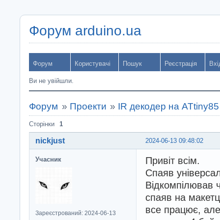
Форум arduino.ua
Форум
Користувачі
Пошук
Реєстрація
Вхі
Ви не увійшли.
Форум
»
Проекти
»
IR декодер на ATtiny8
Сторінки
1
nickjust
2024-06-13 09:48:02
Привіт всім.
Учасник
Спаяв універсал
Відкомпілював 
спаяв на макетц
все працює, але
Зареєстрований: 2024-06-13