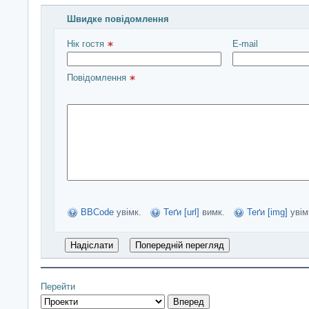
Швидке повідомлення
Введіть повідомлення і натисніть Надіслати
Нік гостя 
E-mail
Повідомлення 
BBCode
увімк.
Теґи [url]
вимк.
Теґи [img]
увім
Перейти