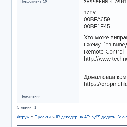
значення 4 байт
Повідомлень: 59
типу
00BFA659
00BF1F45
Хто може випра
Схему без вивед
Remote Control
http://www.tech
Домалював ком
https://dropmef
Неактивний
Сторінки
1
Форум
»
Проекти
»
IR декодер на ATtiny85 додати Ком-