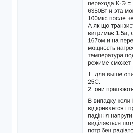
перехода К-Э =
6350Вт и эта мо
100мкс после че
А як що транзис
витримає 1.5а, 
167ом и на пер
мощность нагрее
температура по
режиме сможет 
1. для выше оп
25С.
2. они працюють
В випадку коли 
відкривается і 
падіння напруги
виділяється пот
потрібен радіат