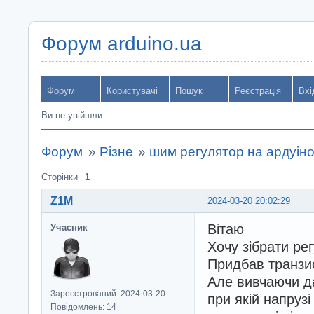
Форум arduino.ua
Форум
Користувачі
Пошук
Реєстрація
Вхі
Ви не увійшли.
Форум
»
Різне
»
шим регулятор на ардуін
Сторінки
1
Z1M
2024-03-20 20:02:29
Вітаю
Учасник
Хочу зібрати р
Придбав транзис
Але вивчаючи да
Зареєстрований: 2024-03-20
при якій напруз
Повідомлень: 14