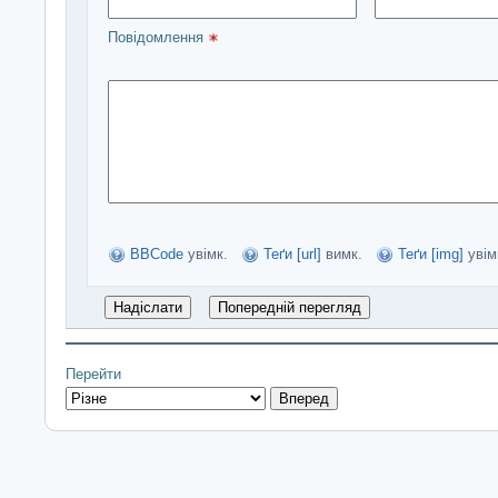
Повідомлення 
BBCode
увімк.
Теґи [url]
вимк.
Теґи [img]
увім
Перейти