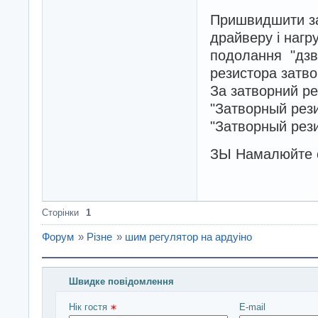
Пришвидшити зак
драйверу і нагру
подолання "дзві
резистора затво
За затворний ре
"Затворный рези
"Затворный рези
ЗЫ Намалюйте с
Сторінки
1
Форум
»
Різне
»
шим регулятор на ардуіно
Швидке повідомлення
Введіть повідомлення і натисніть Надіслати
Нік гостя 
E-mail