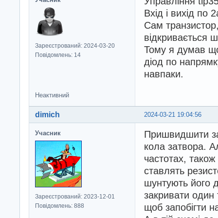
Управління tlp3
Вхід і вихід по 2
Сам транзистор,
відкривається ш
Зареєстрований: 2024-03-20
Тому я думав щ
Повідомлень: 14
діод по напрямк
навпаки.
Неактивний
dimich
2024-03-21 19:04:56
Пришвидшити за
Учасник
кола затвора. А
частотах, також 
ставлять резист
шунтують його 
закривати один 
Зареєстрований: 2023-12-01
щоб запобігти н
Повідомлень: 888