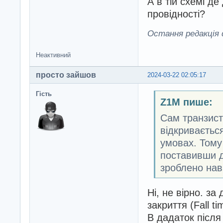
А в тій схемі де
провідності?
Остання редакція d
Неактивний
просто зайшов
2024-03-22 02:05:17
Гість
Z1M пише:
Сам транзист
відкриваєтьс
умовах. Тому
поставивши д
зроблено нав
Ні, не вірно. за
закриття (Fall t
В дадаток після