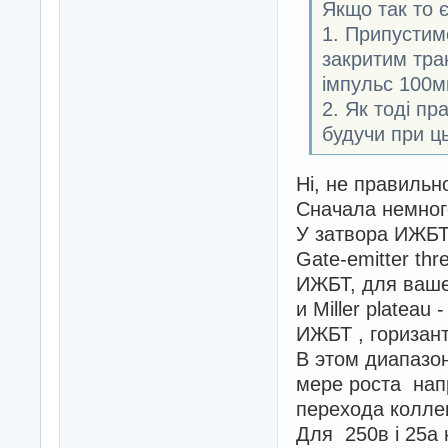
Якщо так то 
1. Припустимо
закритим тра
імпульс 100м
2. Як тоді п
будучи при ц
Ні, не правильн
Сначала немног
У затвора ИЖБТ
Gate-emitter th
ИЖБТ, для ваш
и Miller platea
ИЖБТ , горизант
В этом диапазо
мере роста нап
перехода колле
Для 250в і 25а 