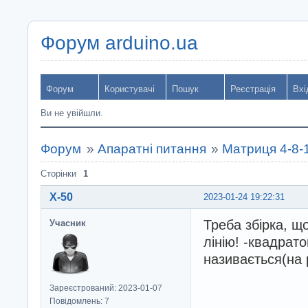
Форум arduino.ua
Форум
Користувачі
Пошук
Реєстрація
Вхі
Ви не увійшли.
Форум
»
Апаратні питання
»
Матриця 4-8-
Сторінки
1
X-50
2023-01-24 19:22:31
Треба збірка, щ
Учасник
лінію! -квадрат
називається(на р
Зареєстрований: 2023-01-07
Повідомлень: 7