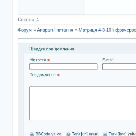
Сторінки
1
Форум
»
Апаратні питання
»
Матриця 4-8-16 інфрачерво
Швидке повідомлення
Введіть повідомлення і натисніть Надіслати
Нік гостя 
E-mail
Повідомлення 
BBCode
увімк.
Теґи [url]
вимк.
Теґи [img]
увім