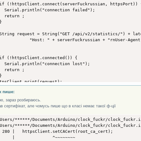
 int data_increase_vehicles_fuel_tanks = data_increase["
if (!httpsClient.connect(serverFuckrussian, httpsPort)) {
 int data_increase_warships_cutters = data_increase["war
  Serial.println("connection failed");

 int data_increase_cruise_missiles = data_increase["crui
  return ;

 int data_increase_uav_systems = data_increase["uav_syst


 int data_increase_special_military_equip = data_increas
 int data_increase_atgm_srbm_systems = data_increase["at
String request = String("GET /api/v2/statistics/") + late
            "Host: " + serverFuckrussian + "rnUser-Agent
at 
=
String
(
"fr "
+
String
(
data_stats_personnel_units
)
+
rial
.
print
(
"Personnel Units: "
)
;
if (!httpsClient.connected()) {

rial
.
println
(
stat
)
;
  Serial.println("connection lost");

ient
.
stop
(
)
;
  return ;



tpsClient.print(request);

ring response = "";

x пише:
while (httpsClient.connected()) {

ring line = httpsClient.readStringUntil('n');

ю, зараз розбираюсь.
if (line == "r") {

в сертифікат, але чомусь пише що в класі немає такої ф-ції
break;



Users/******/Documents/Arduino/clock_fuckr/clock_fuckr.i
Users/******/Documents/Arduino/clock_fuckr/clock_fuckr.i
 280 |   httpsClient.setCACert(root_ca_cert);

namicJsonDocument doc(1536);

     |               ^~~~~~~~~
