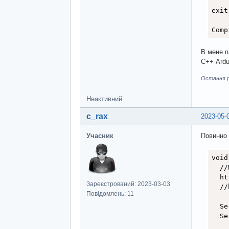
//
exit
//
//
Comp
//
//
В мене п
//
С++ Ardu
//
//
Остання ре
//
//
Неактивний
//
//
c_rax
2023-05-
//
Учасник
Повинно 
  Js
  in
void
//
  //
//
  ht
//
Зареєстрований: 2023-03-03
  //
//
Повідомлень: 11
//
  Se
//
  Se
//