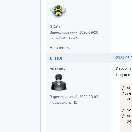
}
//
  Dy
  De
З Київ
Зареєстрований: 2020-09-26
if
Повідомлень: 458
    
    
Неактивний
}
c_rax
2023-05-
//
Учасник
Дякую, з
Додав се
  Js
//
/Use
//
/Use
//
Зареєстрований: 2023-03-03
  28
Повідомлень: 11
    
  in
/Use
  co
/Use
  34
  Js
    
  lo