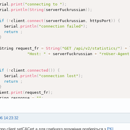
rial
.
print
(
"connecting to "
)
;
rial
.
println
(
String
(
serverFuckrussian
)
)
;
if
(
!
client
.
connect
(
serverFuckrussian
,
 httpsPort
)
)
{
  Serial
.
println
(
"connection failed"
)
;
return
;
}
String request_fr 
=
String
(
"GET /api/v2/statistics/"
)
+
 
"Host: "
+
 serverFuckrussian 
+
"rnUser-Agent
if
(
!
client
.
connected
(
)
)
{
  Serial
.
println
(
"connection lost"
)
;
return
;
}
ient
.
print
(
request_fr
)
;
ring response 
=
""
;
while
(
client
.
connected
(
)
)
{
ring line 
=
 client
.
readStringUntil
(
'n'
)
;
if
(
line 
==
"r"
)
{
06 14:23:32
break
;
}
про client.setCACert а для глибшого розуміння розберіться з
PKI