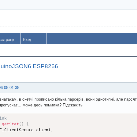
єстрація
Вхід
duinoJSON6 ESP8266
06 08:01:38
знатакам, в скетчі прописано кілька парсерів, вони однотипні, але парсят
 пропускає... може десь помилка? Підскажіть
ink
 
getStat
(
)
{
FiClientSecure client
;