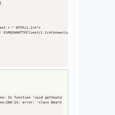
vehicles_fuel_tanks"]; // 30


ships_cutters"]; // 0
se_missiles"]; // 0
ems"]; // 17
e["special_military_equip"]; // 3
gm_srbm_systems"]; // 0
st + " HTTP/1.1rn"+ 

: ESP8266HTTPClient/1.1rnConnection: closernrn";

"(+"
+
String
(
data_increase_personnel_units 
+
")"
)
)
;
no: In function 'void getYoutube()':

no:280:15: error: 'class BearSSL::WiFiClientSecure' has 