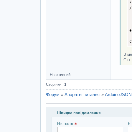
  De
/
/
  if
 
    
 
    
    
e
  }

C
  //
В ме
  Js
С++ 
  //
  //
  //
Неактивний
  in
Сторінки
1
  co
Форум
»
Апаратні питання
»
ArduinoJSON
  Js
  lo
  //
Швидке повідомлення
Введіть повідомлення і натисніть Над
  //
  //
Нік гостя 
E-
  //