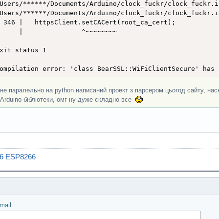
serializationError error = deserializeJson(doc, httpsClie
Users/******/Documents/Arduino/clock_fuckr/clock_fuckr.i
Users/******/Documents/Arduino/clock_fuckr/clock_fuckr.i
 (error) {

 346 |   httpsClient.setCACert(root_ca_cert);

Serial.print(F("deserializeJson() failed: "));

     |               ^~~~~~~~~

Serial.println(error.f_str());

return;

xit status 1

ompilation error: 'class BearSSL::WiFiClientSecure' has 
const char* message = doc["message"]; // "The data were f
не паралельно на python написаний проект з парсером цьогод сайту, наск
onObject data = doc["data"];

Arduino бібліотеки, омг ну дуже складно все
const char* data_date = data["date"]; // "2023-05-05"

int data_day = data["day"]; // 436

const char* data_resource = data["resource"];

t data_war_status_code = data["war_status"]["code"]; // 1
nst char* data_war_status_alias = data["war_status"]["ali
6 ESP8266
onObject data_stats = data["stats"];

ng data_stats_personnel_units = data_stats["personnel_uni
int data_stats_tanks = data_stats["tanks"]; // 3710

іслати
 int data_stats_armoured_fighting_vehicles = data_stats[
 int data_stats_artillery_systems = data_stats["artillery
mail
 int data_stats_mlrs = data_stats["mlrs"]; // 550
