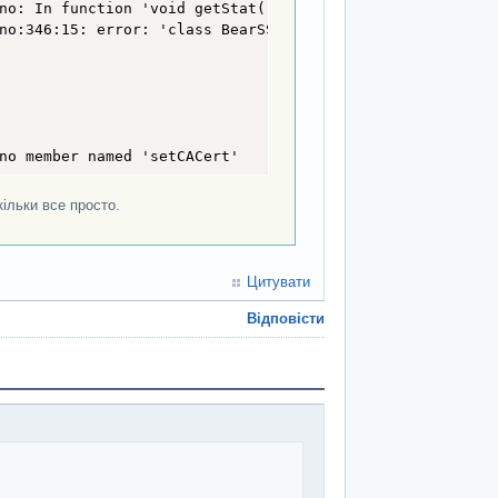
nt);

no: In function 'void getStat()':

no:346:15: error: 'class BearSSL::WiFiClientSecure' has 
no member named 'setCACert'
etched successfully."

ільки все просто.
Цитувати


Відповісти
as"]; // "in_progress"

ts"]; // 193210

"armoured_fighting_vehicles"]; // 7224

_systems"]; // 2978
