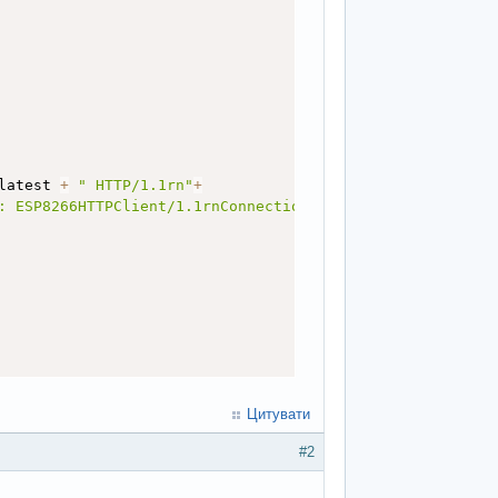
latest 
+
" HTTP/1.1rn"
+
: ESP8266HTTPClient/1.1rnConnection: closernrn"
;
Цитувати
#2