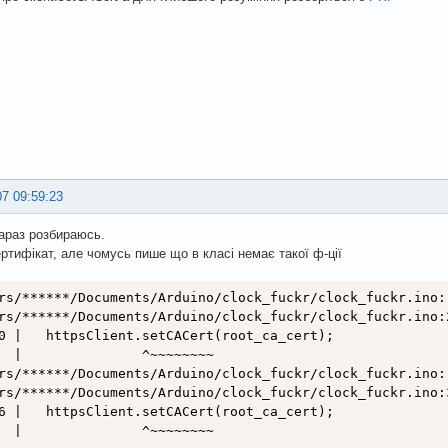
 String input;
namicJsonDocument 
doc
(
1536
)
;
serializationError error 
=
deserializeJson
(
doc
,
 client
)
;
(
error
)
{
Serial
.
print
(
F
(
"deserializeJson() failed: "
)
)
;
Serial
.
println
(
error
.
f_str
(
)
)
;
return
;
07 09:59:23
const char* message = doc["message"]; // "The data were 
араз розбираюсь.
ртифікат, але чомусь пише що в класі немає такої ф-ції
onObject data 
=
 doc
[
"data"
]
;
const char* data_date = data["date"]; // "2023-05-05"
rs/******/Documents/Arduino/clock_fuckr/clock_fuckr.ino:
int data_day = data["day"]; // 436
rs/******/Documents/Arduino/clock_fuckr/clock_fuckr.ino:
const char* data_resource = data["resource"];
0 |   httpsClient.setCACert(root_ca_cert);

  |               ^~~~~~~~~

t data_war_status_code 
=
 data
[
"war_status"
]
[
"code"
]
;
// 
rs/******/Documents/Arduino/clock_fuckr/clock_fuckr.ino:
nst char
*
 data_war_status_alias 
=
 data
[
"war_status"
]
[
"al
rs/******/Documents/Arduino/clock_fuckr/clock_fuckr.ino:
6 |   httpsClient.setCACert(root_ca_cert);

onObject data_stats 
=
 data
[
"stats"
]
;
  |               ^~~~~~~~~

ng data_stats_personnel_units 
=
 data_stats
[
"personnel_un