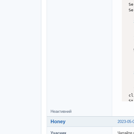
  Se
  Se
    
    
    
  cl
  St
Неактивний
  St
Honey
2023-05-
Учасник
Читайте 