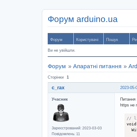
Форум arduino.ua
Форум
Користувачі
Пошук
Ре
Ви не увійшли.
Форум
»
Апаратні питання
»
Ar
Сторінки
1
c_rax
2023-05-
Учасник
Питання 
https не
// l
void
Зареєстрований: 2023-03-03
  Wi
Повідомлень: 11