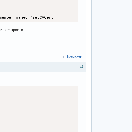
"armoured_fighting_vehicles"]; // 7224
y_systems"]; // 2978
member named 'setCACert'
are_systems"]; // 304
и все просто.
 // 294
es_fuel_tanks"]; // 5916
cutters"]; // 18
siles"]; // 947
Цитувати
 // 2540
cial_military_equip"]; // 373
#4
m_systems"]; // 4
el_units"
]
;
// 620
rease["armoured_fighting_vehicles"]; // 8
tillery_systems"]; // 16
a_warfare_systems"]; // 0
0
ers"]; // 0