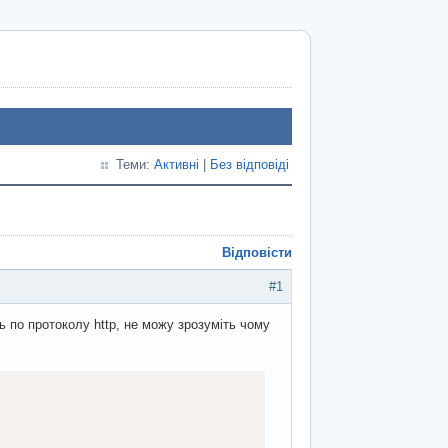
Теми:
Активні
|
Без відповіді
Відповісти
#1
ь по протоколу http, не можу зрозуміть чому