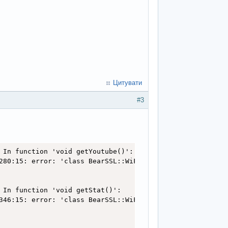
Цитувати
#3
fetched successfully."
 In function 'void getYoutube()':

280:15: error: 'class BearSSL::WiFiClientSecure' has no m
1
 In function 'void getStat()':

ias"
]
;
// "in_progress"
346:15: error: 'class BearSSL::WiFiClientSecure' has no m
its"
]
;
// 193210