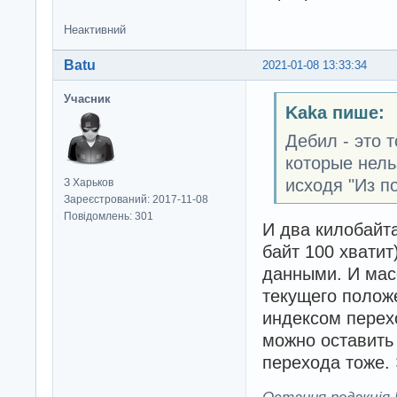
Неактивний
Batu
2021-01-08 13:33:34
Учасник
Kaka пише:
Дебил - это т
которые нель
исходя "Из п
З Харьков
Зареєстрований: 2017-11-08
Повідомлень: 301
И два килобайта
байт 100 хвати
данными. И мас
текущего полож
индексом перех
можно оставить
перехода тоже. 