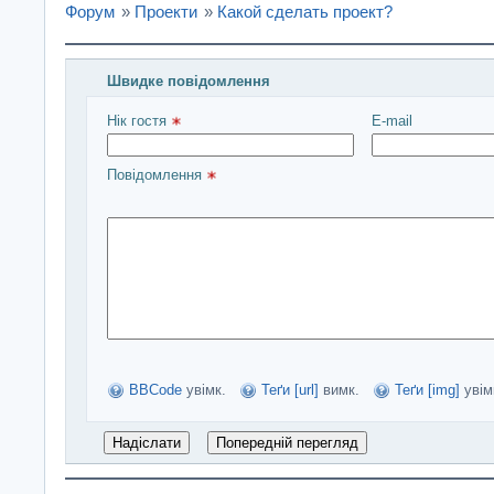
Форум
»
Проекти
»
Какой сделать проект?
Швидке повідомлення
Введіть повідомлення і натисніть Надіслати
Нік гостя 
E-mail
Повідомлення 
BBCode
увімк.
Теґи [url]
вимк.
Теґи [img]
увім