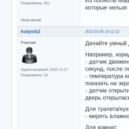
Из полноты Маш
Повідомлень: 301
которые нельзя 
Неактивний
holyorb2
2021-01-05 14:12:12
Делайте умный
Учасник
Например, кори
- датчик движен
секунд, после 
Зареєстрований: 2020-12-27
- температура к
Повідомлень: 19
показать на экр
- датчик открыт
дверь открылас
Для туалета/кух
- мерять влажн
Для комнат: