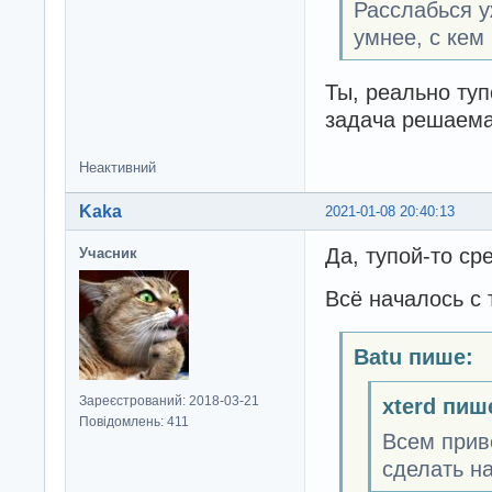
Расслабься у
умнее, с кем
Ты, реально ту
задача решаема
Неактивний
Kaka
2021-01-08 20:40:13
Да, тупой-то сре
Учасник
Всё началось с 
Batu пише:
Зареєстрований: 2018-03-21
xterd пиш
Повідомлень: 411
Всем прив
сделать н