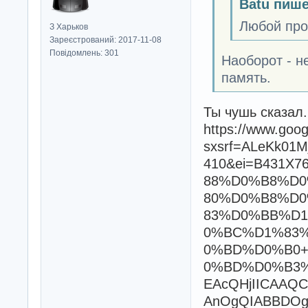
Batu пише
Любой про
З Харьков
Зареєстрований: 2017-11-08
Повідомлень: 301
Наоборот - н
память.
Ты чушь сказал
https://www.goo
sxsrf=ALeKk01
410&ei=B431
88%D0%B8%D
80%D0%B8%D
83%D0%BB%D
0%BC%D1%83
0%BD%D0%B0
0%BD%D0%B3%D
EAcQHjIICAAQ
AnOgQIABBDOg