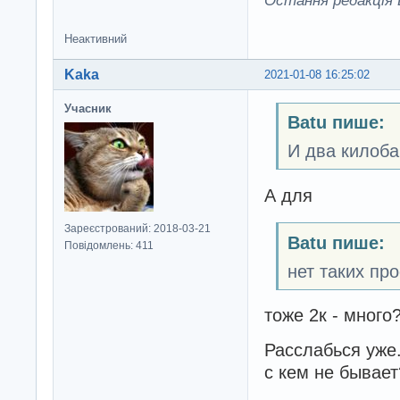
Остання редакція B
Неактивний
Kaka
2021-01-08 16:25:02
Учасник
Batu пише:
И два килоба
А для
Зареєстрований: 2018-03-21
Batu пише:
Повідомлень: 411
нет таких пр
тоже 2к - много
Расслабься уже.
с кем не бывает