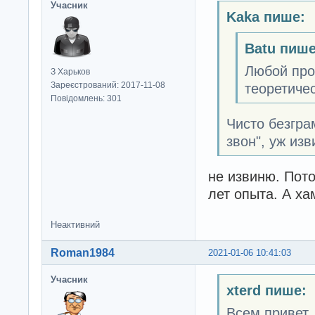
Учасник
Kaka пише:
Batu пише
Любой про
З Харьков
Зареєстрований: 2017-11-08
теоретичес
Повідомлень: 301
Чисто безгра
звон", уж изв
не извиню. Пото
лет опыта. А ха
Неактивний
Roman1984
2021-01-06 10:41:03
Учасник
xterd пише:
Всем привет.