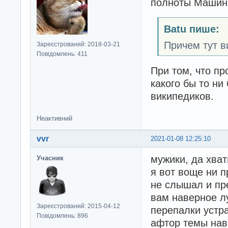
полноты Машины
Batu пише:
Причем тут в
Зареєстрований: 2018-03-21
Повідомлень: 411
При том, что п
какого бы то ни
википедиков.
Неактивний
vvr
2021-01-08 12:25:10
мужики, да хват
Учасник
я вот воще ни п
не слышал и пр
вам наверное л
Зареєстрований: 2015-04-12
перепалки устр
Повідомлень: 896
афтор темы наве