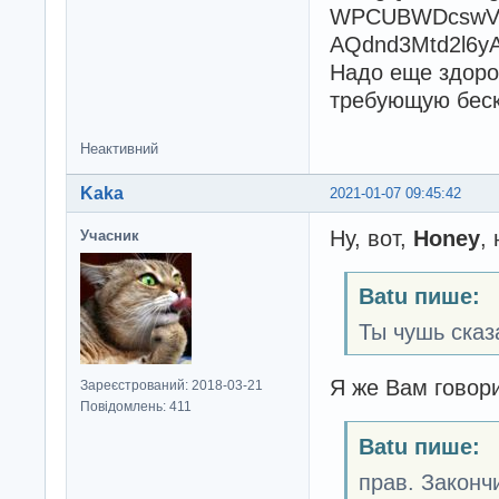
WPCUBWDcswVo
AQdnd3Mtd2l6yA
Надо еще здоро
требующую беск
Неактивний
Kaka
2021-01-07 09:45:42
Ну, вот,
Honey
,
Учасник
Batu пише:
Ты чушь сказ
Я же Вам говори
Зареєстрований: 2018-03-21
Повідомлень: 411
Batu пише:
прав. Законч