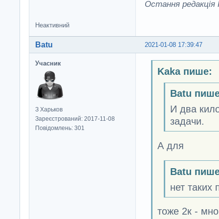
Остання редакція K
Неактивний
Batu
2021-01-08 17:39:47
Учасник
Kaka пише:
Batu пише
И два кило
З Харьков
Зареєстрований: 2017-11-08
задачи.
Повідомлень: 301
А для
Batu пише
нет таких 
тоже 2к - мно