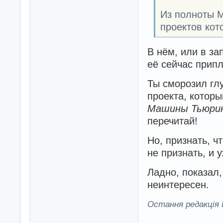
Из полноты М
проектов кот
В нём, или в за
её сейчас прип
Ты сморозил глу
проекта, которы
Машины Тьюри
перечитай!
Но, признать, чт
не признать, и 
Ладно, показал,
неинтересен.
Остання редакція K