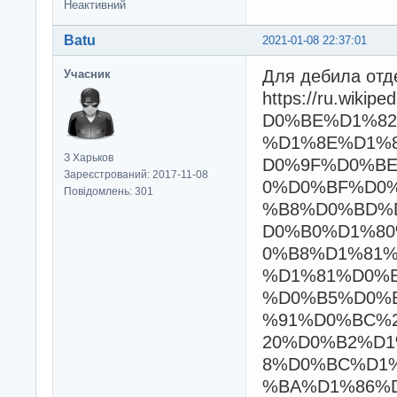
Неактивний
Batu
2021-01-08 22:37:01
Для дебила отд
Учасник
https://ru.wi
D0%BE%D1%8
%D1%8E%D1%8
З Харьков
D0%9F%D0%B
Зареєстрований: 2017-11-08
0%D0%BF%D0
Повідомлень: 301
%B8%D0%BD%
D0%B0%D1%8
0%B8%D1%81
%D1%81%D0%
%D0%B5%D0%
%91%D0%BC%
20%D0%B2%D
8%D0%BC%D1
%BA%D1%86%D