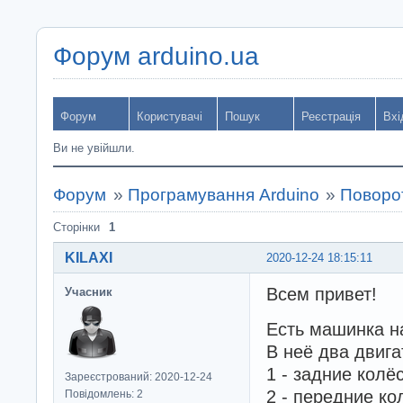
Форум arduino.ua
Форум
Користувачі
Пошук
Реєстрація
Вхі
Ви не увійшли.
Форум
»
Програмування Arduino
»
Поворо
Сторінки
1
KILAXI
2020-12-24 18:15:11
Всем привет!
Учасник
Есть машинка н
В неё два двига
1 - задние колё
Зареєстрований: 2020-12-24
2 - передние ко
Повідомлень: 2