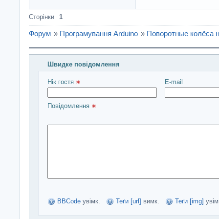
Сторінки
1
Форум
»
Програмування Arduino
»
Поворотные колёса 
Швидке повідомлення
Введіть повідомлення і натисніть Надіслати
Нік гостя 
E-mail
Повідомлення 
BBCode
увімк.
Теґи [url]
вимк.
Теґи [img]
увім