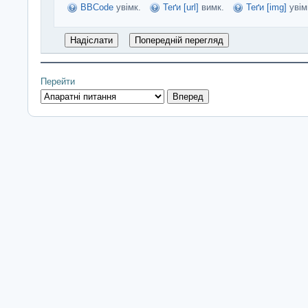
BBCode
увімк.
Теґи [url]
вимк.
Теґи [img]
увім
Перейти