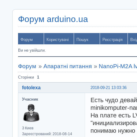
Форум arduino.ua
Форум
Користувачі
Пошук
Реєстрація
Вхі
Ви не увійшли.
Форум
»
Апаратні питання
»
NanoPi-M2A l
Сторінки
1
fotolexa
2018-09-21 13:03:36
Есть чудо девайс
Учасник
minikomputer-na
На плате есть 
"инициализирова
З Киев
понимаю нужно 
Зареєстрований: 2018-08-14