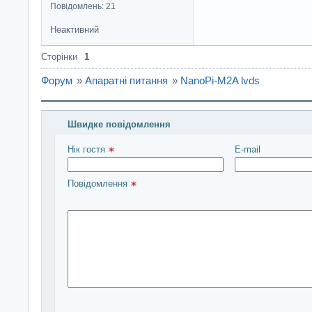
Повідомлень: 21
Неактивний
Сторінки
1
Форум
»
Апаратні питання
»
NanoPi-M2A lvds
Швидке повідомлення
Введіть повідомлення і натисніть Надіслати
Нік гостя 
E-mail
Повідомлення 