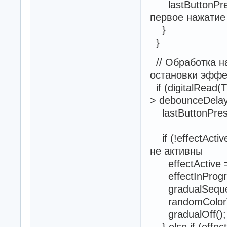
lastButtonPres
первое нажатие
}
}
// Обработка н
остановки эффе
if (digitalRead(
> debounceDelay
lastButtonPress 
if (!effectActiv
не активны
effectActive =
effectInProgre
gradualSequen
randomColorTra
gradualOff();
} else if (effec