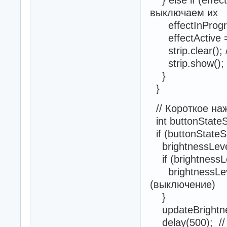
выключаем их
effectInProgre
effectActive = 
strip.clear();
strip.show();
}
}
// Короткое на
int buttonState
if (buttonStateS
brightnessLeve
if (brightnessLe
brightnessLevel
(выключение)
}
updateBrightne
delay(500); //