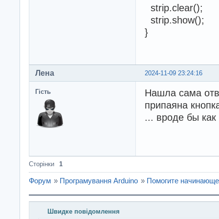
strip.clear();
strip.show();
}
Лена
2024-11-09 23:24:16
Нашла сама отве
Гість
припаяна кнопка
... вроде бы как 
Сторінки
1
Форум
»
Програмування Arduino
»
Помогите начинающем
Швидке повідомлення
Введіть повідомлення і натисніть Надіслати