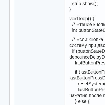
strip.show();
}
void loop() {
// Чтение кноп
int buttonState
// Если кнопка
систему при дв
if (buttonStateD
debounceDelayD1
lastButtonPress
if (lastButtonPr
lastButtonPress
resetSystem();
lastButtonPres
нажатия после 
} else {