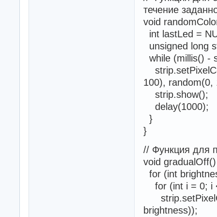
течение заданн
void randomColor
int lastLed = N
unsigned long sta
while (millis() - 
strip.setPixelCo
100), random(0, 
strip.show();
delay(1000);
}
}
// Функция для
void gradualOff()
for (int brightne
for (int i = 0; 
strip.setPixelCo
brightness));