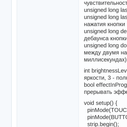
чувствительнос
unsigned long l
unsigned long l
нажатия кнопки
unsigned long d
дебаунса кнопк
unsigned long d
между двумя на
миллисекундах)
int brightnessLev
яркости, 3 - по
bool effectInPro
прерывать эфф
void setup() {
pinMode(TOUCH
pinMode(BUTTO
strip.begin();