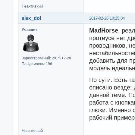
Неактивний
alex_dol
2017-02-28 10:25:04
MadHorse
, реа
Учасник
протеусе нет др
проводников, не
нестабильностей
Зареєстрований: 2015-12-28
добавить для п
Повідомлень: 196
модель идеальна
По сути. Есть т
описано везде:
данной теме. П
работа с кнопк
глюки. Именно 
рабочий пример
Неактивний