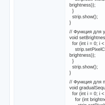
brightness));
}
strip.show();
}
// Функция для 
void setBrightnes
for (int i = 0; 
strip.setPixelCol
brightness));
}
strip.show();
}
// Функция для
void gradualSequ
for (int i = 0; 
for (int brightn