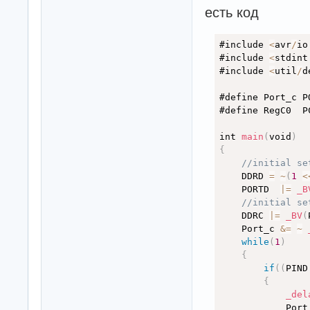
есть код
#include 
<
avr
/
io
#include 
<
stdint
#include 
<
util
/
d
#define Port_c PO
#define RegC0  PC
int 
main
(
void
)
{
//initial se
    DDRD 
=
~
(
1
<
    PORTD  
|
=
_B
//initial se
    DDRC 
|
=
_BV
(
    Port_c 
&
=
~
while
(
1
)
{
if
(
(
PIND
{
_del
            Port