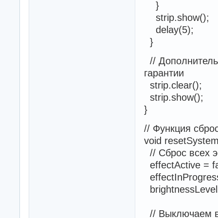
}
strip.show();
delay(5);
}
// Дополнитель
гарантии
strip.clear();
strip.show();
}
// Функция сбро
void resetSystem
// Сброс всех 
effectActive = f
effectInProgress
brightnessLevel
// Выключаем 