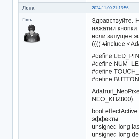
Лена
2024-11-09 21:13:56
Здравствуйте. Н
Гість
нажатии кнопки
если запущен эф
(((( #include <Ad
#define LED_
#define NUM_
#define TOUCH_
#define BUTTON
Adafruit_NeoPi
NEO_KHZ800);
bool effectActiv
эффекты
unsigned long la
unsigned long d