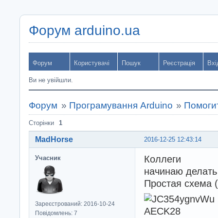
Форум arduino.ua
Форум
Користувачі
Пошук
Реєстрація
Вхі
Ви не увійшли.
Форум
»
Програмування Arduino
»
Помоги
Сторінки
1
MadHorse
2016-12-25 12:43:14
Коллеги
Учасник
начинаю делать
Простая схема 
Зареєстрований: 2016-10-24
Повідомлень: 7