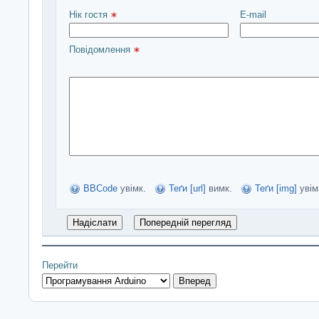
Нік гостя 
E-mail
Повідомлення 
BBCode
увімк.
Теґи [url]
вимк.
Теґи [img]
увім
Перейти