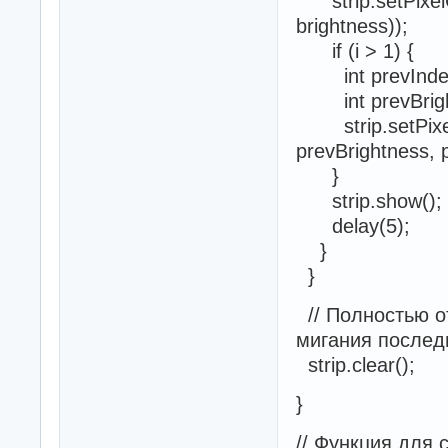
strip.setPixelCo
brightness));
if (i > 1) {
int prevIndex 
int prevBrightn
strip.setPixelC
prevBrightness, 
}
strip.show();
delay(5);
}
}
// Полностью о
мигания послед
strip.clear();
}
// Функция для 