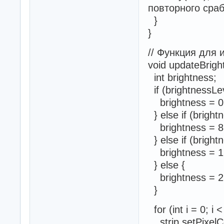
повторного сра
}
}
// Функция для 
void updateBrigh
int brightness;
if (brightnessLev
brightness = 0
} else if (bright
brightness = 85
} else if (bright
brightness = 17
} else {
brightness = 25
}
for (int i = 0; 
strip.setPixelCol