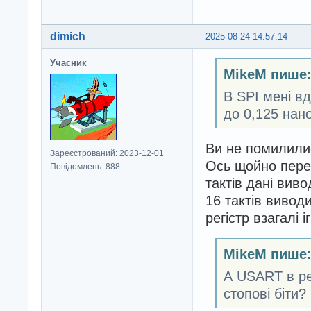
dimich
2025-08-24 14:57:14
Учасник
MikeM пише
В SPI мені в
до 0,125 нан
Ви не помилили
Зареєстрований: 2023-12-01
Ось щойно перев
Повідомлень: 888
тактів дані вив
16 тактів вивод
регістр взагалі і
MikeM пише
А USART в ре
стопові біти?