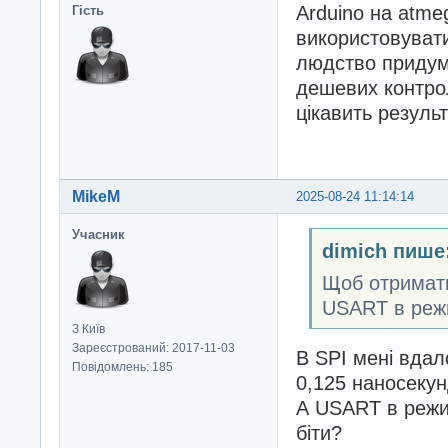
Arduino на atme
Гість
використовувати
людство придума
дешевих контро
цікавить резуль
MikeM
2025-08-24 11:14:14
Учасник
dimich пише
Щоб отримати
USART в режи
З Київ
Зареєстрований: 2017-11-03
В SPI мені вдал
Повідомлень: 185
0,125 наносекун
А USART в режим
біти?