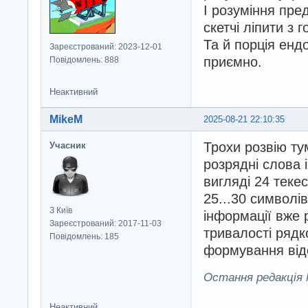
І розуміння пред
скетчі ліпити з 
Та й порція енд
Зареєстрований: 2023-12-01
приємно.
Повідомлень: 888
Неактивний
MikeM
2025-08-21 22:10:35
Трохи розвію ту
Учасник
розрядні слова 
вигляді 24 теке
25...30 символів
З Київ
інформації вже 
Зареєстрований: 2017-11-03
тривалості рядк
Повідомлень: 185
формування від
Остання редакція M
Неактивний