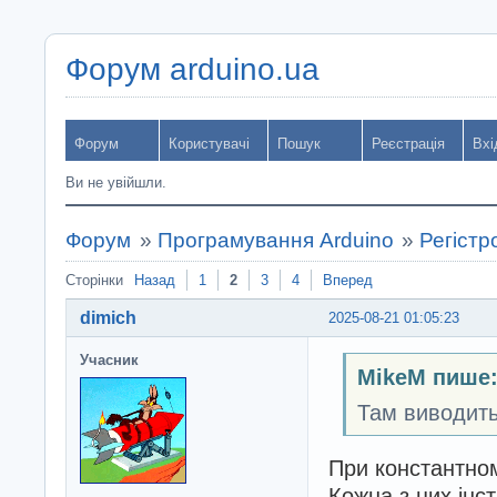
Форум arduino.ua
Форум
Користувачі
Пошук
Реєстрація
Вхі
Ви не увійшли.
Форум
»
Програмування Arduino
»
Регістр
Сторінки
Назад
1
2
3
4
Вперед
dimich
2025-08-21 01:05:23
Учасник
MikeM пише
Там виводит
При константном
Кожна з цих інс