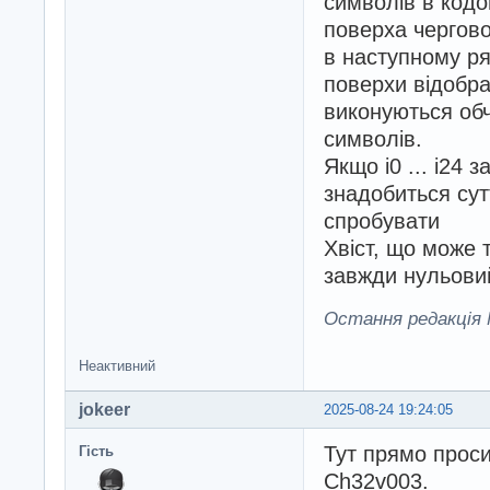
символів в кодо
поверха чергово
в наступному ря
поверхи відобр
виконуються об
символів.
Якщо і0 ... і24 
знадобиться сутт
спробувати
Хвіст, що може 
завжди нульови
Остання редакція M
Неактивний
jokeer
2025-08-24 19:24:05
Тут прямо проси
Гість
Ch32v003.