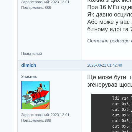
Зареєстрований: 2023-12-01
При 16 МГц один 
Повідомлень: 888
Як давно осцил
Або може у вас 
бітному ядрі та
Остання редакція d
Неактивний
dimich
2025-08-21 01:42:40
Ще може бути, щ
Учасник
згенерував щос
        ldi r24,l
        out 0x5,r
        out 0x5,_
Зареєстрований: 2023-12-01
        out 0x5,r
Повідомлень: 888
        out 0x5,_
        out 0x5,r
        out 0x5,_