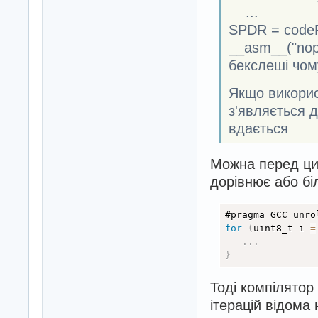
...
SPDR = codeP
__asm__("nopn
бекслеші чом
Якщо викорис
з'являється 
вдається
Можна перед ци
дорівнює або біл
#pragma GCC unro
for
(
uint8_t i 
=
.
.
.
}
Тоді компілятор
ітерацій відома 