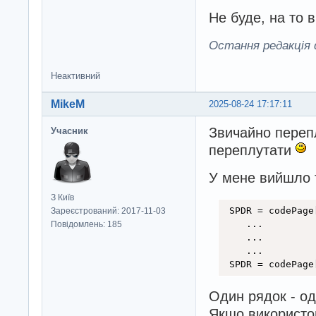
Не буде, на то в
Остання редакція d
Неактивний
MikeM
2025-08-24 17:17:11
Звичайно перепл
Учасник
переплутати
У мене вийшло 
З Київ
 SPDR = codePage
Зареєстрований: 2017-11-03
    ...

Повідомлень: 185
    ...

    ...

 SPDR = codePage
Один рядок - од
Якщо використов