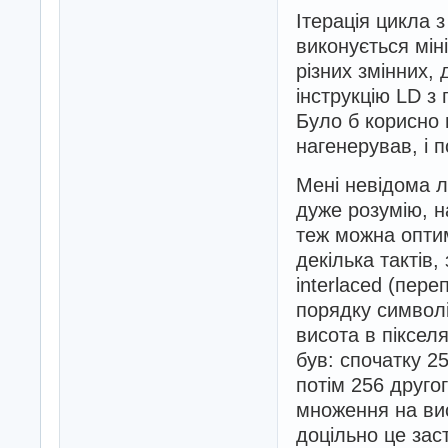
Ітерація цикла 
виконується мін
різних змінних,
інструкцію LD з
Було б корисно
нагенерував, і 
Мені невідома л
дуже розумію, н
теж можна оптим
декілька тактів
interlaced (пер
порядку символі
висота в пікселя
був: спочатку 2
потім 256 друго
множення на вис
доцільно це заст