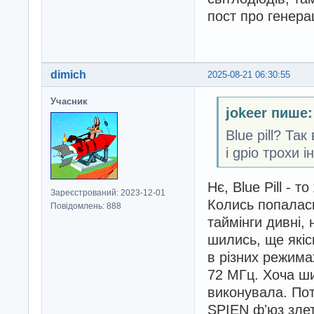
пост про генера
dimich
2025-08-21 06:30:55
Учасник
jokeer пише:
Blue pill? Т
і gpio трохи
Нє, Blue Pill - 
Зареєстрований: 2023-12-01
Колись попалась
Повідомлень: 888
таймінги дивні,
шились, ще якіс
в різних режимах
72 МГц. Хоча ши
виконувала. Пот
SPIEN фʼюз злет