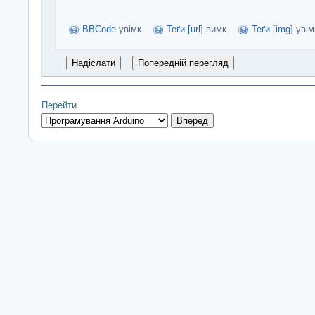
BBCode
увімк.
Теґи [url]
вимк.
Теґи [img]
увім
Перейти