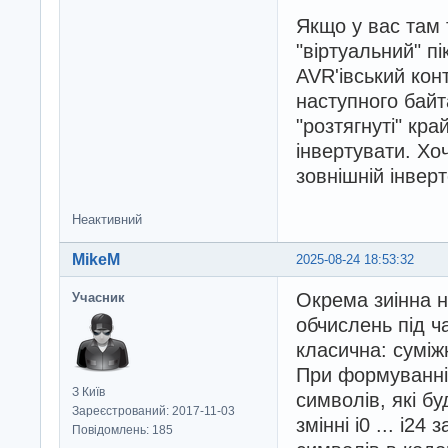
Якщо у вас там 
"віртуальний" п
AVR'івський кон
наступного байт
"розтягнуті" кра
інвертувати. Хо
зовнішній інверт
Неактивний
MikeM
2025-08-24 18:53:32
Окрема зиінна н
Учасник
обчислень під ч
класична: суміж
При формуванні
З Київ
символів, які б
Зареєстрований: 2017-11-03
змінні і0 ... і2
Повідомлень: 185