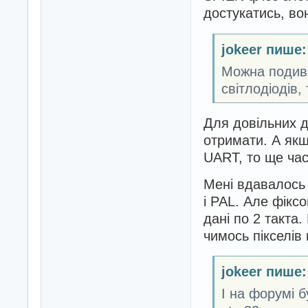
достукатись, вон
jokeer пише:
Можна подиви
світлодіодів,
Для довільних д
отримати. А якщ
UART, то ще час
Мені вдавалось 
і PAL. Але фіксо
дані по 2 такта.
чимось пікселів 
jokeer пише:
І на форумі 