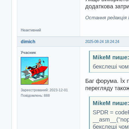
додаткова затри
Остання редакція M
Неактивний
dimich
2025-08-24 18:24:24
Учасник
MikeM пише
бекслеші чом
Баг форума. Їх 
перегляду також
Зареєстрований: 2023-12-01
Повідомлень: 888
MikeM пише
SPDR = codeP
__asm__("nopn
бекслеші чом