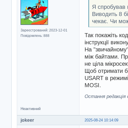
Я спробував 
Виводить 8 бі
чекає. Чи мо
Зареєстрований: 2023-12-01
Так покажіть ко
Повідомлень: 888
інструкції викон
На "звичайному"
між байтами. Пр
не ціла мікросек
Щоб отримати бе
USART в режимі 
MOSI.
Остання редакція d
Неактивний
jokeer
2025-08-24 10:14:09