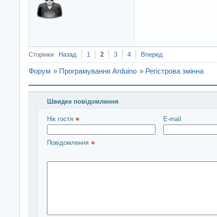
Сторінки
Назад
1
2
3
4
Вперед
Форум
»
Програмування Arduino
»
Регістрова змінна
Швидке повідомлення
Введіть повідомлення і натисніть Надіслати
Нік гостя 
E-mail
Повідомлення 