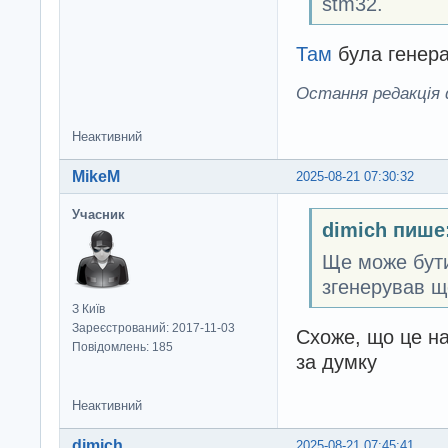
stm32.
Там
була генера
Остання редакція d
Неактивний
MikeM
2025-08-21 07:30:32
Учасник
dimich пише
Ще може бути
згенерував щ
З Київ
Зареєстрований: 2017-11-03
Схоже, що це на
Повідомлень: 185
за думку
Неактивний
dimich
2025-08-21 07:45:41