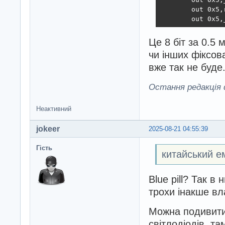
        out 0x5,r
        out 0x5,
Це 8 біт за 0.5 
чи інших фіксов
вже так не буде
Остання редакція d
Неактивний
jokeer
2025-08-21 04:55:39
Гість
китайський е
Blue pill? Так 
трохи інакше в
Можна подивити
світлодіодів, т