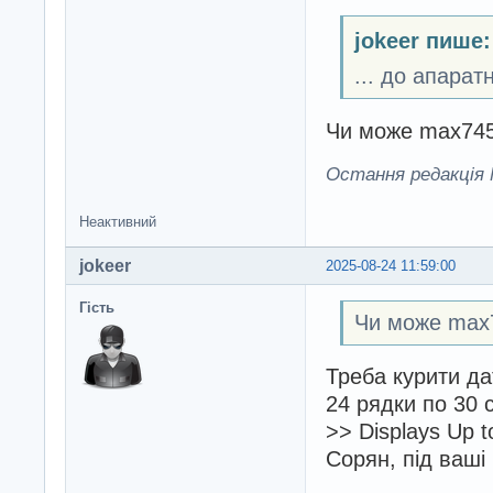
jokeer пише:
... до апара
Чи може max745
Остання редакція M
Неактивний
jokeer
2025-08-24 11:59:00
Гість
Чи може max
Треба курити да
24 рядки по 30 
>> Displays Up t
Сорян, під ваші