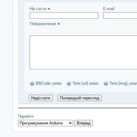
Нік гостя 
E-mail
Повідомлення 
BBCode
увімк.
Теґи [url]
вимк.
Теґи [img]
увім
Перейти