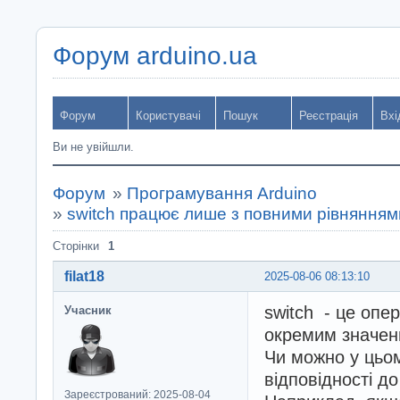
Форум arduino.ua
Форум
Користувачі
Пошук
Реєстрація
Вхі
Ви не увійшли.
Форум
»
Програмування Arduino
»
switch працює лише з повними рівнянням
Сторінки
1
filat18
2025-08-06 08:13:10
switch - це опе
Учасник
окремим значен
Чи можно у цьом
відповідності д
Зареєстрований: 2025-08-04