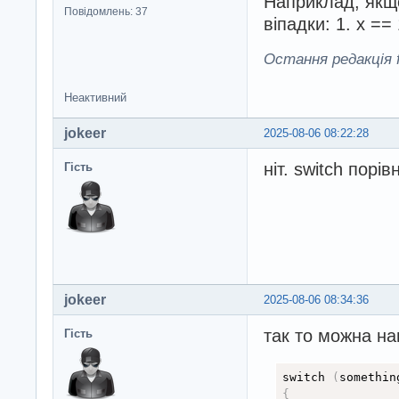
Наприклад, якщо 
Повідомлень: 37
віпадки: 1. х == 1
Остання редакція fi
Неактивний
jokeer
2025-08-06 08:22:28
ніт. switch порі
Гість
jokeer
2025-08-06 08:34:36
так то можна на
Гість
switch 
(
somethin
{