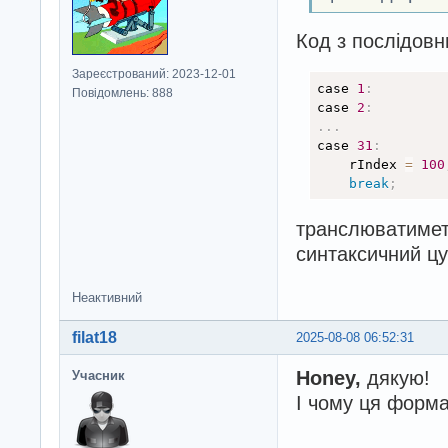
Код з послідовн
Зареєстрований: 2023-12-01
case 
1
:
Повідомлень: 888
case 
2
:
.
.
.
case 
31
:
    rIndex 
=
100
break
;
транслюватиметь
синтаксичний цу
Неактивний
filat18
2025-08-08 06:52:31
Honey,
дякую!
Учасник
І чому ця форма