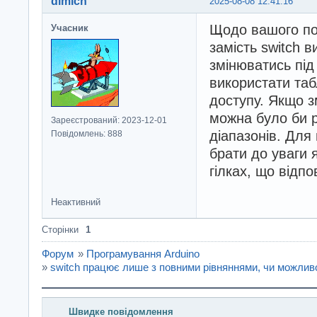
dimich
2025-08-08 12:41:16
Щодо вашого по
Учасник
замість switch 
змінюватись під
використати та
доступу. Якщо зм
можна було би р
Зареєстрований: 2023-12-01
діапазонів. Для
Повідомлень: 888
брати до уваги я
гілках, що відп
Неактивний
Сторінки
1
Форум
»
Програмування Arduino
»
switch працює лише з повними рівняннями, чи можлив
Швидке повідомлення
Введіть повідомлення і натисніть Надіслати