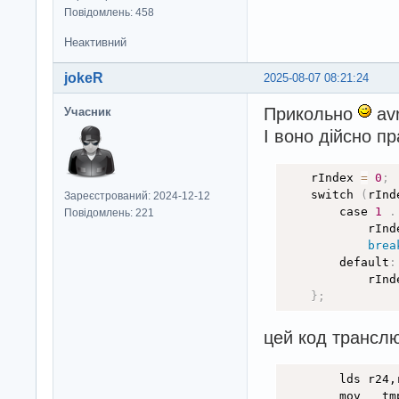
Повідомлень: 458
Неактивний
jokeR
2025-08-07 08:21:24
Прикольно
avr
Учасник
І воно дійсно п
    rIndex 
=
0
;
    switch 
(
rInd
Зареєстрований: 2024-12-12
        case 
1
.
Повідомлень: 221
            rInd
brea
        default
:
            rInd
}
;
цей код транслю
        lds r24,r
        mov __tmp