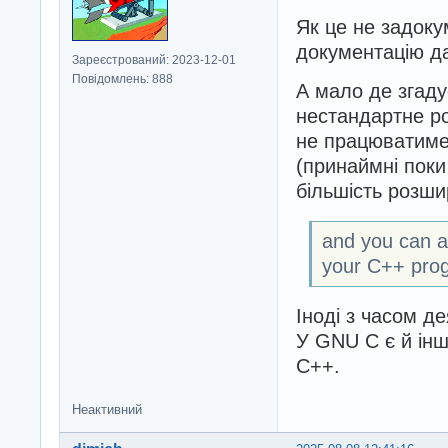
Як це не задок
документацію 
Зареєстрований: 2023-12-01
Повідомлень: 888
А мало де згаду
нестандартне р
не працюватиме
(принаймні поки
більшість розш
and you can a
your C++ pro
Іноді з часом д
У GNU C є й інш
C++.
Неактивний