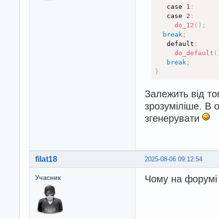
   case 
1
:
   case 
2
:
do_12
(
)
;
break
;
   default
:
do_default
(
break
;
}
Залежить від тог
зрозуміліше. В 
згенерувати
filat18
2025-08-06 09:12:54
Чому на форумі
Учасник