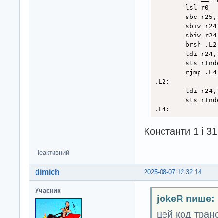
        lsl r0

        sbc r25,r
        sbiw r24,
        sbiw r24,
        brsh .L2

        ldi r24,l
        sts rInde
        rjmp .L4

.L2:

        ldi r24,l
        sts rInde
.L4:
Константи 1 і 3
Неактивний
dimich
2025-08-07 12:32:14
Учасник
jokeR пише:
цей код транс