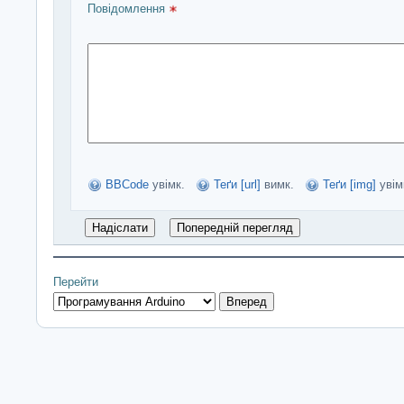
Повідомлення 
BBCode
увімк.
Теґи [url]
вимк.
Теґи [img]
увім
Перейти