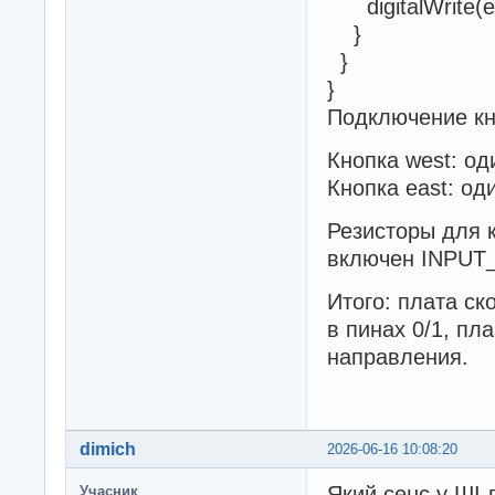
digitalWrite(e
}
}
}
Подключение кн
Кнопка west: од
Кнопка east: од
Резисторы для к
включен INPUT
Итого: плата ск
в пинах 0/1, пл
направления.
dimich
2026-06-16 10:08:20
Який сенс у ШІ-
Учасник