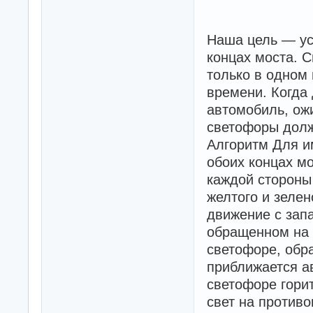
digitalWrite(west
digitalWrite(wes
Наша цель — ус
digitalWrite(wes
концах моста. 
digitalWrite(east
digitalWrite(eas
только в одном
digitalWrite(east
времени. Когда
автомобиль, ож
}

светофоры долж
void loop() 

Алгоритм Для и
{

обоих концах м
// запрошено дви
каждой стороны 
if(digitalRead(w
{

желтого и зеле
  if(trafficWest 
движение с запа
     {

обращенном на з
      trafficWes
      delay(flow
светофоре, обр
      digitalWri
приближается а
      digitalWri
светофоре гори
      delay(chan
      digitalWri
свет на противо
      digitalWri