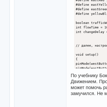
#define eastRed 1
#define eastYello
#define eastGreen
#define yellowBl
boolean trafficW
int flowTime = 1
int changeDelay 
// далее, настро
void setup() 

{ 

pinMode(westButto
pinMode(eastButto
pinMode(westRed, 
По учебнику Бо
pinMode(westYello
Движением. Прое
pinMode(westGreen
pinMode(eastRed, 
может помочь ра
pinMode(eastYello
замучился. Не 
pinMode(eastGreen
// определим нач