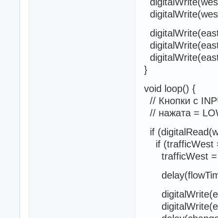
digitalWrite(wes
digitalWrite(we
digitalWrite(eas
digitalWrite(eas
digitalWrite(ea
}
void loop() {
// Кнопки с IN
// нажата = LO
if (digitalRead(
if (trafficWest =
trafficWest = 
delay(flowTim
digitalWrite(e
digitalWrite(ea