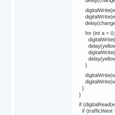
delay(changeD
digitalWrite(ea
digitalWrite(e
delay(changeD
for (int a = 0; 
digitalWrite(w
delay(yellowB
digitalWrite(w
delay(yellowB
}
digitalWrite(w
digitalWrite(w
}
}
if (digitalRead(
if (trafficWest 