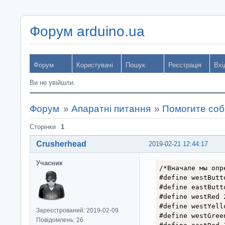
Форум arduino.ua
Форум
Користувачі
Пошук
Реєстрація
Вхі
Ви не увійшли.
Форум
»
Апаратні питання
»
Помогите соб
Сторінки
1
Crusherhead
2019-02-21 12:44:17
Учасник
/*Вначале мы опр
#define westButto
#define eastButto
#define westRed 2
#define westYello
Зареєстрований: 2019-02-09
#define westGreen
Повідомлень: 26