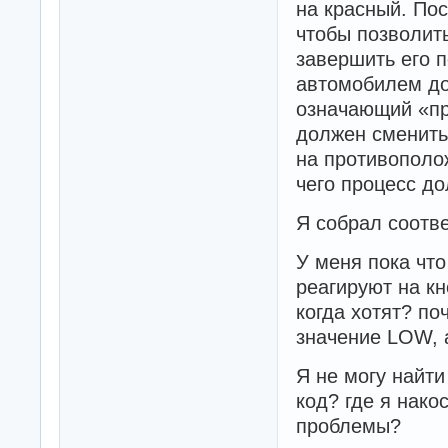
на красный. По
      delay(chang
чтобы позволит
      for(int a 
        {digital
завершить его 
         delay(y
автомобилем до
         digital
означающий «пр
         delay(y
      digitalWri
должен сменить
      digitalWri
на противополо
      digitalWri
чего процесс д
      }

     }

Я собрал соотв
// запрошено дви
if(digitalRead(e
У меня пока что
{

  if(trafficWest 
реагируют на кн
     {

когда хотят? по
      trafficWes
значение LOW, а
      delay(flow
      digitalWri
Я не могу найти
      //  на вос
      digitalWri
код? где я нако
      delay(chang
проблемы?
      digitalWri