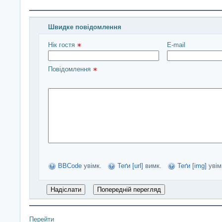
Швидке повідомлення
Введіть повідомлення і натисніть Надіслати
Нік гостя 
E-mail
Повідомлення 
BBCode
увімк.
Теґи [url]
вимк.
Теґи [img]
увім
Перейти