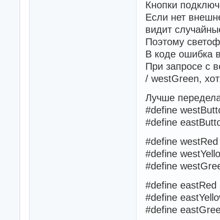
Кнопки подключ
Если нет внешне
видит случайн
Поэтому светофо
В коде ошибка в
При запросе с в
/ westGreen, хо
Лучше передела
#define westButt
#define eastButt
#define westRed
#define westYell
#define westGre
#define eastRed
#define eastYell
#define eastGre