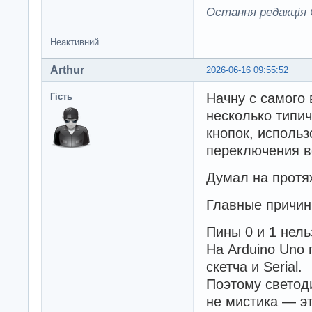
      digitalWri
Остання редакція C
      delay(chang
      for(int a 
Неактивний
        {digital
         delay(y
Arthur
         digital
2026-06-16 09:55:52
         delay(y
Начну с самого 
      digitalWri
Гість
      digitalWri
несколько типи
      digitalWri
кнопок, использ
      }

переключения в
    }

}        
Думал на протя
Главные причин
Пины 0 и 1 нел
На Arduino Uno 
скетча и Serial.
Поэтому светоди
не мистика — э