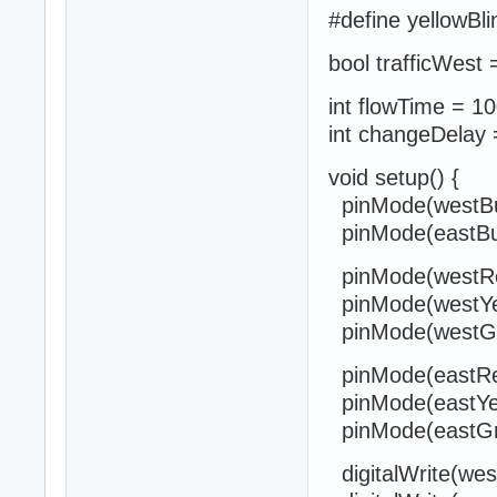
#define yellowBl
bool trafficWest 
int flowTime = 1
int changeDelay 
void setup() {
pinMode(westBu
pinMode(eastBu
pinMode(westR
pinMode(westYe
pinMode(westG
pinMode(eastR
pinMode(eastYe
pinMode(eastG
digitalWrite(we