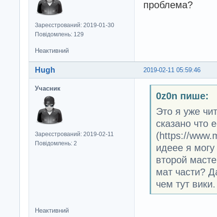
проблема?
}

Зареєстрований: 2019-01-30
void loop(void) {
Повідомлень: 129
}
Неактивний
Hugh
2019-02-11 05:59:46
Учасник
0z0n пише:
Это я уже чи
сказано что 
(https://www
Зареєстрований: 2019-02-11
Повідомлень: 2
идеее я могу
второй масте
мат части? Д
чем тут вики.
Неактивний