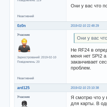
Повідомлень: 129
  fdevopen( &ser
    }

Они у вас что п
} 
    // считываем
    uint32_t volu
Неактивний
    Serial.print
    Serial.print
0z0n
2019-02-10 22:48:29
    Serial.printl
Учасник
Они у вас чт
    volumesize =
    volumesize *
    volumesize *
Не RF24 в опре
    Serial.print
меня нет SPI2 а
    Serial.print
Зареєстрований: 2019-02-10
заканчивает сес
    Serial.print
Повідомлень: 20
    volumesize /=
проблем.
    Serial.print
    Serial.print
Неактивний
    volumesize /=
    Serial.print
ard125
2019-02-10 23:10:38
    Serial.print
Я смотрю что у 
Учасник
    root.openRoot
    // выводим сп
для карты. В од
    root.ls(LS_R