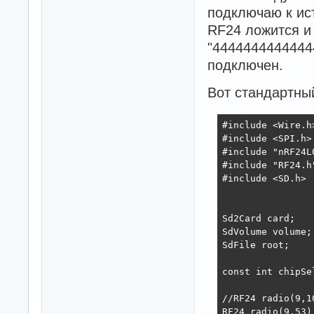
подключаю к ис
RF24 ложится и
"4444444444444
подключен.
Вот стандартны
#include <Wire.h>
#include <SPI.h>

#include "nRF24L0
#include "RF24.h"
#include <SD.h>

Sd2Card card;

SdVolume volume;

SdFile root;

const int chipSel
//RF24 radio(9,1
RF24 radio(9,53);