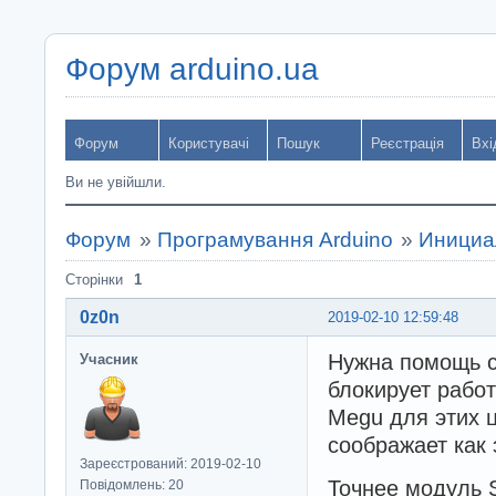
Форум arduino.ua
Форум
Користувачі
Пошук
Реєстрація
Вхі
Ви не увійшли.
Форум
»
Програмування Arduino
»
Инициа
Сторінки
1
0z0n
2019-02-10 12:59:48
Нужна помощь с 
Учасник
блокирует работ
Megu для этих ц
соображает как 
Зареєстрований: 2019-02-10
Точнее модуль S
Повідомлень: 20