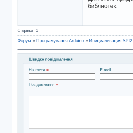
библиотек.
Сторінки
1
Форум
»
Програмування Arduino
»
Инициализация SPI2 
Швидке повідомлення
Введіть повідомлення і натисніть Надіслати
Нік гостя 
E-mail
Повідомлення 