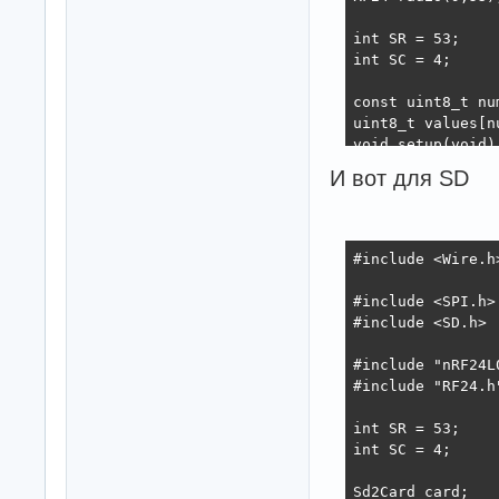
int SR = 53;

int SC = 4;

const uint8_t nu
uint8_t values[nu
void setup(void)

{

И вот для SD
Serial.begin(9600
pinMode(SR,OUTPUT
#include <Wire.h>
pinMode(SC,OUTPUT
pinMode(9,OUTPUT)
#include <SPI.h>

digitalWrite(9, L
#include <SD.h>

digitalWrite(SR, 
digitalWrite(SC,
#include "nRF24L0
#include "RF24.h"
  printf_begin();
  radio.begin();

int SR = 53;

  radio.setAutoAc
int SC = 4;

  radio.startList
Sd2Card card;
