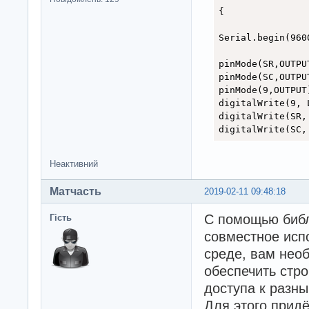
{

Serial.begin(9600
pinMode(SR,OUTPUT
pinMode(SC,OUTPUT
pinMode(9,OUTPUT)
digitalWrite(9, L
digitalWrite(SR, 
digitalWrite(SC,
Неактивний
Матчасть
2019-02-11 09:48:18
С помощью библ
Гість
совместное исп
среде, вам нео
обеспечить стр
доступа к разн
Для этого прид