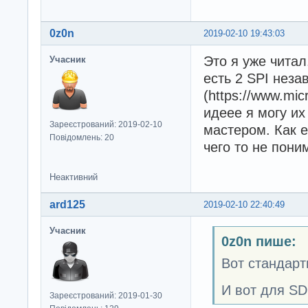
        Serial.p
    int i = num_c
    }

    while (i--) {
0z0n
2019-02-10 19:43:03
      radio.setCh
    // считываем
      radio.start
    Serial.print
Это я уже читал
Учасник
      delayMicros
    switch (card.
      radio.stopL
есть 2 SPI неза
        case SD_
      if ( radio
            Seri
(https://www.mi
        ++values[
            break
идеее я могу их
    }

        case SD_
Зареєстрований: 2019-02-10
  }

мастером. Как е
            Seri
Повідомлень: 20
  int i = 0;

            break
чего то не пони
  while ( i < nu
        case SD_
    printf("%x",
            Seri
Неактивний
    ++i;

            break
  }

        default:

ard125
2019-02-10 22:40:49
  printf("\n\r");
            Seri
}

    }

Учасник
int serial_putc(
0z0n пише:
  Serial.write( c
    // инициализ
  return c;

Вот стандарт
    if (!volume.i
}

        // невер
И вот для SD
        Serial.p
Зареєстрований: 2019-01-30
void printf_begin
        return;
