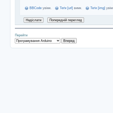
BBCode
увімк.
Теґи [url]
вимк.
Теґи [img]
увім
Перейти