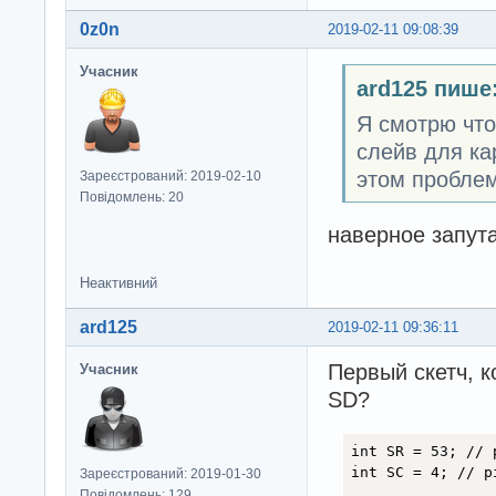
0z0n
2019-02-11 09:08:39
Учасник
ard125 пише
Я смотрю что
слейв для ка
этом пробле
Зареєстрований: 2019-02-10
Повідомлень: 20
наверное запута
Неактивний
ard125
2019-02-11 09:36:11
Первый скетч, 
Учасник
SD?
int SR = 53; // 
int SC = 4; // p
Зареєстрований: 2019-01-30
Повідомлень: 129