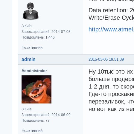
Data retention: 
Write/Erase Cyc
З Київ
http://www.atme
Зареєстрований: 2014-07-08
Повідомлень: 1,446
Неактивний
admin
2015-03-05 19:51:39
Ну 10тыс это их
Administrator
больше продержа
1-2 дня, то ско
Где-то проскаки
перезаливок, ч
но вот как из не
З Київ
Зареєстрований: 2014-06-09
Повідомлень: 73
Неактивний