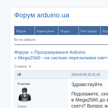
Форум arduino.ua
Форум
Користувачі
Пошук
Реєстрація
Вхі
Ви не увійшли.
Форум
»
Програмування Arduino
»
Mega2560 - на сколько перезаливок ске
Сторінки
1
rfl
2015-03-05 02:31:20
Здравствуйте.
Учасник
Подскажите, ско
в Mega2560 до 
скетч? Вопрос в
З Киев