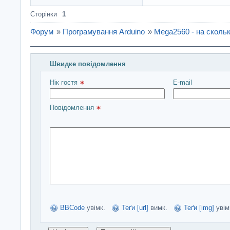
Сторінки
1
Форум
»
Програмування Arduino
»
Mega2560 - на сколь
Швидке повідомлення
Введіть повідомлення і натисніть Надіслати
Нік гостя 
E-mail
Повідомлення 
BBCode
увімк.
Теґи [url]
вимк.
Теґи [img]
увім